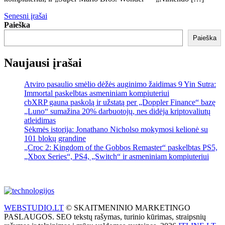
Navigacija
Senesni įrašai
Paieška
tarp
Paieška
įrašų
Naujausi įrašai
Atviro pasaulio smėlio dėžės auginimo žaidimas 9 Yin Sutra:
Immortal paskelbtas asmeniniam kompiuteriui
cbXRP gauna paskolą ir užstatą per „Doppler Finance“ bazę
„Luno“ sumažina 20% darbuotojų, nes didėja kriptovaliutų
atleidimas
Sėkmės istorija: Jonathano Nicholso mokymosi kelionė su
101 blokų grandine
„Croc 2: Kingdom of the Gobbos Remaster“ paskelbtas PS5,
„Xbox Series“, PS4, „Switch“ ir asmeniniam kompiuteriui
WEBSTUDIO.LT
© SKAITMENINIO MARKETINGO
PASLAUGOS. SEO tekstų rašymas, turinio kūrimas, straipsnių