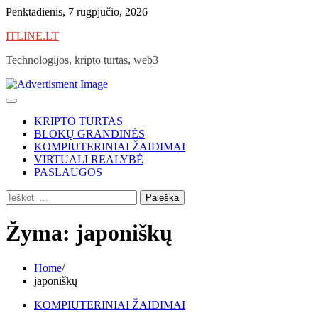
Skip
Penktadienis, 7 rugpjūčio, 2026
to
ITLINE.LT
content
Technologijos, kripto turtas, web3
KRIPTO TURTAS
BLOKŲ GRANDINĖS
KOMPIUTERINIAI ŽAIDIMAI
VIRTUALI REALYBĖ
PASLAUGOS
Ieškoti:
Žyma:
japoniškų
Home
japoniškų
KOMPIUTERINIAI ŽAIDIMAI