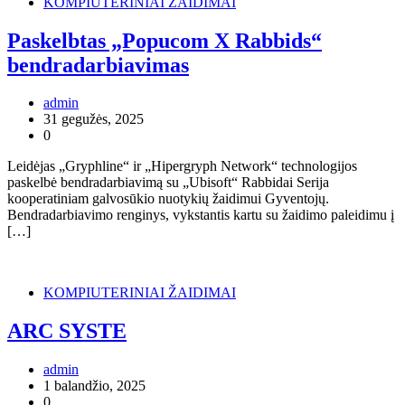
KOMPIUTERINIAI ŽAIDIMAI
Paskelbtas „Popucom X Rabbids“
bendradarbiavimas
admin
31 gegužės, 2025
0
Leidėjas „Gryphline“ ir „Hipergryph Network“ technologijos
paskelbė bendradarbiavimą su „Ubisoft“ Rabbidai Serija
kooperatiniam galvosūkio nuotykių žaidimui Gyventojų.
Bendradarbiavimo renginys, vykstantis kartu su žaidimo paleidimu į
[…]
KOMPIUTERINIAI ŽAIDIMAI
ARC SYSTE
admin
1 balandžio, 2025
0