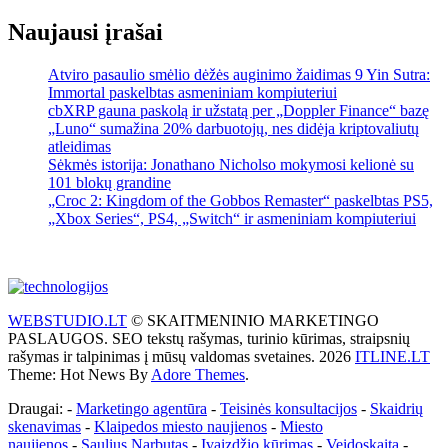
Naujausi įrašai
Atviro pasaulio smėlio dėžės auginimo žaidimas 9 Yin Sutra:
Immortal paskelbtas asmeniniam kompiuteriui
cbXRP gauna paskolą ir užstatą per „Doppler Finance“ bazę
„Luno“ sumažina 20% darbuotojų, nes didėja kriptovaliutų
atleidimas
Sėkmės istorija: Jonathano Nicholso mokymosi kelionė su
101 blokų grandine
„Croc 2: Kingdom of the Gobbos Remaster“ paskelbtas PS5,
„Xbox Series“, PS4, „Switch“ ir asmeniniam kompiuteriui
WEBSTUDIO.LT
© SKAITMENINIO MARKETINGO
PASLAUGOS. SEO tekstų rašymas, turinio kūrimas, straipsnių
rašymas ir talpinimas į mūsų valdomas svetaines. 2026
ITLINE.LT
Theme: Hot News By
Adore Themes
.
Draugai: -
Marketingo agentūra
-
Teisinės konsultacijos
-
Skaidrių
skenavimas
-
Klaipedos miesto naujienos
-
Miesto
naujienos
-
Saulius Narbutas
-
Įvaizdžio kūrimas
-
Veidoskaita
-