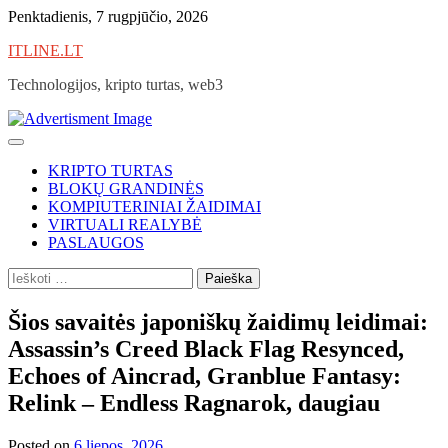
Skip
Penktadienis, 7 rugpjūčio, 2026
to
ITLINE.LT
content
Technologijos, kripto turtas, web3
KRIPTO TURTAS
BLOKŲ GRANDINĖS
KOMPIUTERINIAI ŽAIDIMAI
VIRTUALI REALYBĖ
PASLAUGOS
Ieškoti:
Šios savaitės japoniškų žaidimų leidimai:
Assassin’s Creed Black Flag Resynced,
Echoes of Aincrad, Granblue Fantasy:
Relink – Endless Ragnarok, daugiau
Posted on
6 liepos, 2026