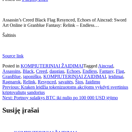
Assassin’s Creed Black Flag Resynced, Echoes of Aincrad: Sword
Art Online ir Granblue Fantasy: Relink – Endless…
Šaltinis
Source link
Posted in
KOMPIUTERINIAI ŽAIDIMAI
Tagged
Aincrad
,
Assassins
,
Black
,
Creed
,
daugiau
,
Echoes
,
Endless
,
Fantasy
,
Flag
,
GranBlue
,
japoniškų
,
KOMPIUTERINIAI ZAIDIMAI
,
leidimai
,
Ragnarok
,
Relink
,
Resynced
,
savaitės
,
Šios
,
žaidimų
Navigacija
Previous:
Kraken leidžia tokenizuotoms akcijoms vykdyti svertinius
kriptovaliutų sandorius
tarp
Next:
Portnoy sulaikys BTC iki nulio po 100 000 USD įėjimo
įrašų
Susiję įrašai