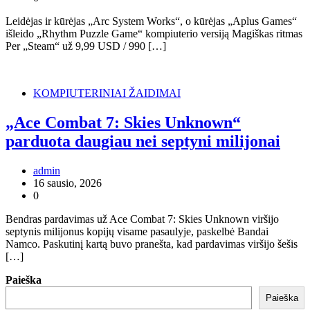
Leidėjas ir kūrėjas „Arc System Works“, o kūrėjas „Aplus Games“
išleido „Rhythm Puzzle Game“ kompiuterio versiją Magiškas ritmas
Per „Steam“ už 9,99 USD / 990 […]
KOMPIUTERINIAI ŽAIDIMAI
„Ace Combat 7: Skies Unknown“
parduota daugiau nei septyni milijonai
admin
16 sausio, 2026
0
Bendras pardavimas už Ace Combat 7: Skies Unknown viršijo
septynis milijonus kopijų visame pasaulyje, paskelbė Bandai
Namco. Paskutinį kartą buvo pranešta, kad pardavimas viršijo šešis
[…]
Paieška
Paieška