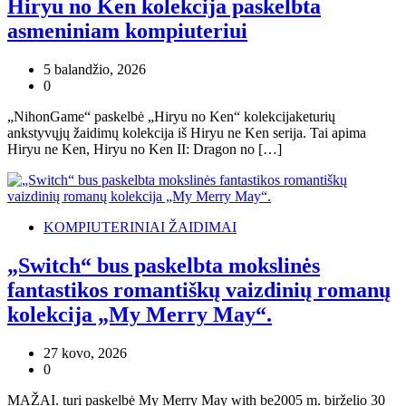
Hiryu no Ken kolekcija paskelbta
asmeniniam kompiuteriui
5 balandžio, 2026
0
„NihonGame“ paskelbė „Hiryu no Ken“ kolekcijaketurių
ankstyvųjų žaidimų kolekcija iš Hiryu ne Ken serija. Tai apima
Hiryu ne Ken, Hiryu no Ken II: Dragon no […]
KOMPIUTERINIAI ŽAIDIMAI
„Switch“ bus paskelbta mokslinės
fantastikos romantiškų vaizdinių romanų
kolekcija „My Merry May“.
27 kovo, 2026
0
MAŽAI. turi paskelbė My Merry May with be2005 m. birželio 30