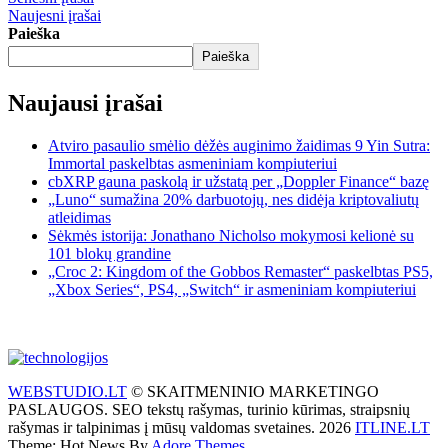
Naujesni įrašai
Paieška
Paieška
Naujausi įrašai
Atviro pasaulio smėlio dėžės auginimo žaidimas 9 Yin Sutra:
Immortal paskelbtas asmeniniam kompiuteriui
cbXRP gauna paskolą ir užstatą per „Doppler Finance“ bazę
„Luno“ sumažina 20% darbuotojų, nes didėja kriptovaliutų
atleidimas
Sėkmės istorija: Jonathano Nicholso mokymosi kelionė su
101 blokų grandine
„Croc 2: Kingdom of the Gobbos Remaster“ paskelbtas PS5,
„Xbox Series“, PS4, „Switch“ ir asmeniniam kompiuteriui
WEBSTUDIO.LT
© SKAITMENINIO MARKETINGO
PASLAUGOS. SEO tekstų rašymas, turinio kūrimas, straipsnių
rašymas ir talpinimas į mūsų valdomas svetaines. 2026
ITLINE.LT
Theme: Hot News By
Adore Themes
.