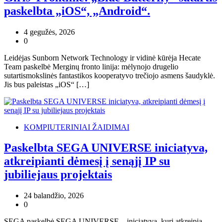
paskelbta „iOS“, „Android“.
4 gegužės, 2026
0
Leidėjas Sunborn Network Technology ir vidinė kūrėja Hecate
Team paskelbė Merginų fronto linija: mėlynojo drugelio
sutartismokslinės fantastikos kooperatyvo trečiojo asmens šaudyklė.
Jis bus paleistas „iOS“ […]
KOMPIUTERINIAI ŽAIDIMAI
Paskelbta SEGA UNIVERSE iniciatyva,
atkreipianti dėmesį į senąjį IP su
jubiliejaus projektais
24 balandžio, 2026
0
SEGA paskelbė SEGA UNIVERSE – iniciatyvą, kuri atkreipia