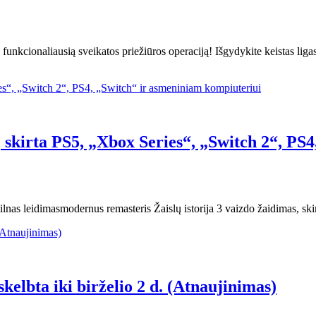
unkcionaliausią sveikatos priežiūros operaciją! Išgydykite keistas ligas
 skirta PS5, „Xbox Series“, „Switch 2“, PS
ilnas leidimasmodernus remasteris Žaislų istorija 3 vaizdo žaidimas, sk
lbta iki birželio 2 d. (Atnaujinimas)