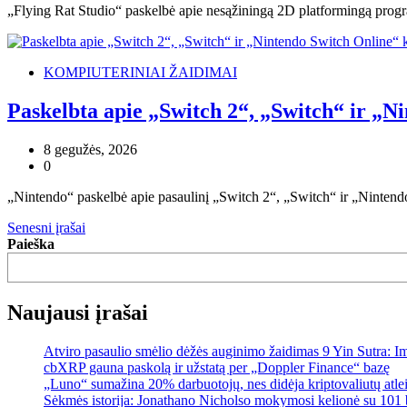
„Flying Rat Studio“ paskelbė apie nesąžiningą 2D platformingą prog
KOMPIUTERINIAI ŽAIDIMAI
Paskelbta apie „Switch 2“, „Switch“ ir „N
8 gegužės, 2026
0
„Nintendo“ paskelbė apie pasaulinį „Switch 2“, „Switch“ ir „Nint
Navigacija
Senesni įrašai
Paieška
tarp
įrašų
Naujausi įrašai
Atviro pasaulio smėlio dėžės auginimo žaidimas 9 Yin Sutra: I
cbXRP gauna paskolą ir užstatą per „Doppler Finance“ bazę
„Luno“ sumažina 20% darbuotojų, nes didėja kriptovaliutų atle
Sėkmės istorija: Jonathano Nicholso mokymosi kelionė su 101 