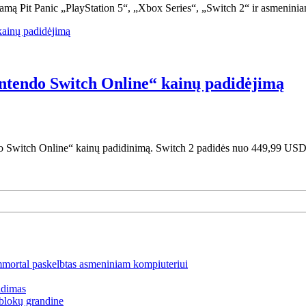
ramą Pit Panic „PlayStation 5“, „Xbox Series“, „Switch 2“ ir asmeni
intendo Switch Online“ kainų padidėjimą
endo Switch Online“ kainų padidinimą. Switch 2 padidės nuo 449,99 
mmortal paskelbtas asmeniniam kompiuteriui
idimas
blokų grandine