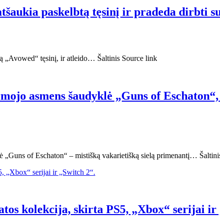
ukia paskelbtą tęsinį ir pradeda dirbti su „
ą „Avowed“ tęsinį, ir atleido… Šaltinis Source link
rmojo asmens šaudyklė „Guns of Eschaton“, 
ė „Guns of Eschaton“ – mistišką vakarietišką sielą primenantį… Šaltini
tos kolekcija, skirta PS5, „Xbox“ serijai ir