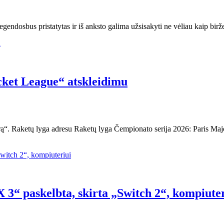
osbus pristatytas ir iš anksto galima užsisakyti ne vėliau kaip birže
cket League“ atskleidimu
ą“. Raketų lyga adresu Raketų lyga Čempionato serija 2026: Paris Maj
3“ paskelbta, skirta „Switch 2“, kompiuter