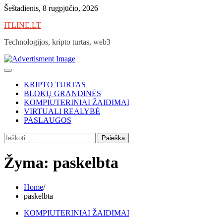
Skip
Šeštadienis, 8 rugpjūčio, 2026
to
ITLINE.LT
content
Technologijos, kripto turtas, web3
KRIPTO TURTAS
BLOKŲ GRANDINĖS
KOMPIUTERINIAI ŽAIDIMAI
VIRTUALI REALYBĖ
PASLAUGOS
Ieškoti:
Žyma:
paskelbta
Home
paskelbta
KOMPIUTERINIAI ŽAIDIMAI