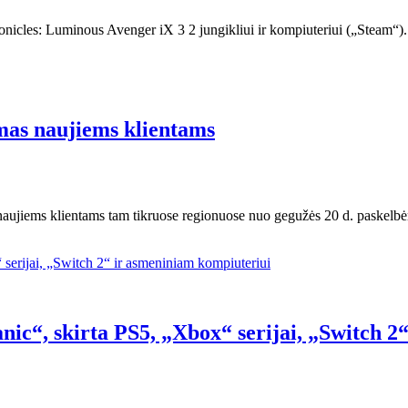
nicles: Luminous Avenger iX 3 2 jungikliui ir kompiuteriui („Steam“). 
mas naujiems klientams
 naujiems klientams tam tikruose regionuose nuo gegužės 20 d. paskelb
nic“, skirta PS5, „Xbox“ serijai, „Switch 2