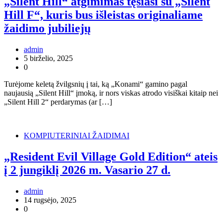
„Silent Hill“ atgimimas tęsiasi su „Silent
Hill F“, kuris bus išleistas originaliame
žaidimo jubiliejų
admin
5 birželio, 2025
0
Turėjome keletą žvilgsnių į tai, ką „Konami“ gamino pagal
naujausią „Silent Hill“ įmoką, ir nors viskas atrodo visiškai kitaip nei
„Silent Hill 2“ perdarymas (ar […]
KOMPIUTERINIAI ŽAIDIMAI
„Resident Evil Village Gold Edition“ ateis
į 2 jungiklį 2026 m. Vasario 27 d.
admin
14 rugsėjo, 2025
0