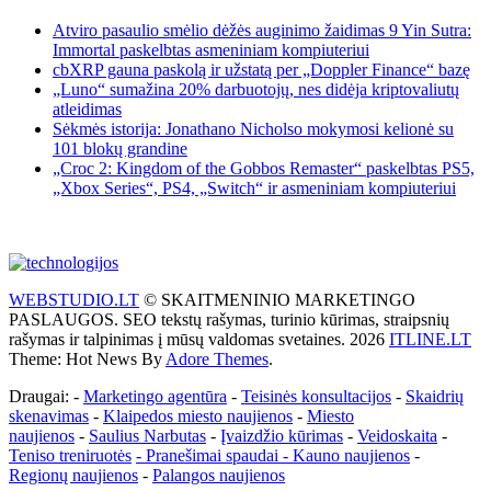
Atviro pasaulio smėlio dėžės auginimo žaidimas 9 Yin Sutra:
Immortal paskelbtas asmeniniam kompiuteriui
cbXRP gauna paskolą ir užstatą per „Doppler Finance“ bazę
„Luno“ sumažina 20% darbuotojų, nes didėja kriptovaliutų
atleidimas
Sėkmės istorija: Jonathano Nicholso mokymosi kelionė su
101 blokų grandine
„Croc 2: Kingdom of the Gobbos Remaster“ paskelbtas PS5,
„Xbox Series“, PS4, „Switch“ ir asmeniniam kompiuteriui
WEBSTUDIO.LT
© SKAITMENINIO MARKETINGO
PASLAUGOS. SEO tekstų rašymas, turinio kūrimas, straipsnių
rašymas ir talpinimas į mūsų valdomas svetaines. 2026
ITLINE.LT
Theme: Hot News By
Adore Themes
.
Draugai: -
Marketingo agentūra
-
Teisinės konsultacijos
-
Skaidrių
skenavimas
-
Klaipedos miesto naujienos
-
Miesto
naujienos
-
Saulius Narbutas
-
Įvaizdžio kūrimas
-
Veidoskaita
-
Teniso treniruotės
- Pranešimai spaudai -
Kauno naujienos
-
Regionų naujienos
-
Palangos naujienos