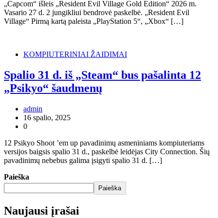
„Capcom“ išleis „Resident Evil Village Gold Edition“ 2026 m.
Vasario 27 d. 2 jungikliui bendrovė paskelbė. „Resident Evil
Village“ Pirmą kartą paleista „PlayStation 5“, „Xbox“ […]
KOMPIUTERINIAI ŽAIDIMAI
Spalio 31 d. iš „Steam“ bus pašalinta 12
„Psikyo“ šaudmenų
admin
16 spalio, 2025
0
12 Psikyo Shoot ’em up pavadinimų asmeniniams kompiuteriams
versijos baigsis spalio 31 d., paskelbė leidėjas City Connection. Šių
pavadinimų nebebus galima įsigyti spalio 31 d. […]
Paieška
Paieška
Naujausi įrašai