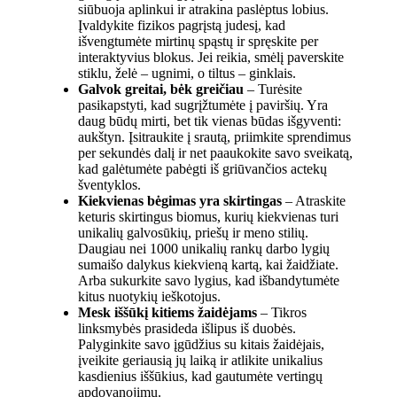
siūbuoja aplinkui ir atrakina paslėptus lobius.
Įvaldykite fizikos pagrįstą judesį, kad
išvengtumėte mirtinų spąstų ir spręskite per
interaktyvius blokus. Jei reikia, smėlį paverskite
stiklu, želė – ugnimi, o tiltus – ginklais.
Galvok greitai, bėk greičiau
– Turėsite
pasikapstyti, kad sugrįžtumėte į paviršių. Yra
daug būdų mirti, bet tik vienas būdas išgyventi:
aukštyn. Įsitraukite į srautą, priimkite sprendimus
per sekundės dalį ir net paaukokite savo sveikatą,
kad galėtumėte pabėgti iš griūvančios actekų
šventyklos.
Kiekvienas bėgimas yra skirtingas
– Atraskite
keturis skirtingus biomus, kurių kiekvienas turi
unikalių galvosūkių, priešų ir meno stilių.
Daugiau nei 1000 unikalių rankų darbo lygių
sumaišo dalykus kiekvieną kartą, kai žaidžiate.
Arba sukurkite savo lygius, kad išbandytumėte
kitus nuotykių ieškotojus.
Mesk iššūkį kitiems žaidėjams
– Tikros
linksmybės prasideda išlipus iš duobės.
Palyginkite savo įgūdžius su kitais žaidėjais,
įveikite geriausią jų laiką ir atlikite unikalius
kasdienius iššūkius, kad gautumėte vertingų
apdovanojimų.