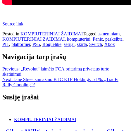
Source link
Posted in
KOMPIUTERINIAI ŽAIDIMAI
Tagged
asmeniniam
,
KOMPIUTERINIAI ZAIDIMAI
,
kompiuteriui
,
Panic
,
paskelbta
,
PIT
,
platformer
,
PS5
,
Roguelike
,
serijai
,
skirta
,
Switch
,
Xbox
Navigacija tarp įrašų
Previous:
„Revolut“ laimėjo FCA pritarimą privataus turto
skatinimui
Next:
Jane Street sumažino BTC ETF Holdings -71%: „TradFi
Rally Coooling“?
Susiję įrašai
KOMPIUTERINIAI ŽAIDIMAI