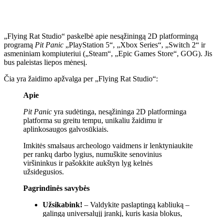
„Flying Rat Studio“ paskelbė apie nesąžiningą 2D platformingą
programą
Pit Panic
„PlayStation 5“, „Xbox Series“, „Switch 2“ ir
asmeniniam kompiuteriui („Steam“, „Epic Games Store“, GOG). Jis
bus paleistas liepos mėnesį.
Čia yra žaidimo apžvalga per „Flying Rat Studio“:
Apie
Pit Panic
yra sudėtinga, nesąžininga 2D platforminga
platforma su greitu tempu, unikaliu žaidimu ir
aplinkosaugos galvosūkiais.
Imkitės smalsaus archeologo vaidmens ir lenktyniaukite
per rankų darbo lygius, numuškite senovinius
viršininkus ir pašokkite aukštyn lyg kelnės
užsidegusios.
Pagrindinės savybės
Užsikabink!
– Valdykite paslaptingą kabliuką –
galingą universalųjį įrankį, kuris kasia blokus,