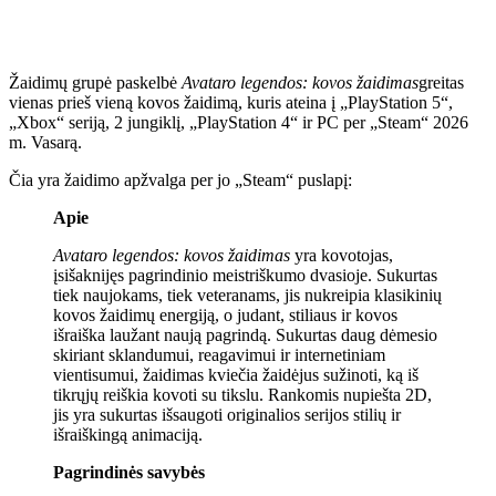
Žaidimų grupė paskelbė
Avataro legendos: kovos žaidimas
greitas
vienas prieš vieną kovos žaidimą, kuris ateina į „PlayStation 5“,
„Xbox“ seriją, 2 jungiklį, „PlayStation 4“ ir PC per „Steam“ 2026
m. Vasarą.
Čia yra žaidimo apžvalga per jo „Steam“ puslapį:
Apie
Avataro legendos: kovos žaidimas
yra kovotojas,
įsišaknijęs pagrindinio meistriškumo dvasioje. Sukurtas
tiek naujokams, tiek veteranams, jis nukreipia klasikinių
kovos žaidimų energiją, o judant, stiliaus ir kovos
išraiška laužant naują pagrindą. Sukurtas daug dėmesio
skiriant sklandumui, reagavimui ir internetiniam
vientisumui, žaidimas kviečia žaidėjus sužinoti, ką iš
tikrųjų reiškia kovoti su tikslu. Rankomis nupiešta 2D,
jis yra sukurtas išsaugoti originalios serijos stilių ir
išraiškingą animaciją.
Pagrindinės savybės