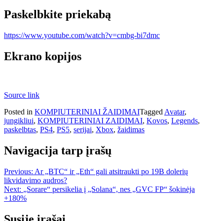
Paskelbkite priekabą
https://www.youtube.com/watch?v=cmbg-bi7dmc
Ekrano kopijos
Source link
Posted in
KOMPIUTERINIAI ŽAIDIMAI
Tagged
Avatar
,
jungikliui
,
KOMPIUTERINIAI ZAIDIMAI
,
Kovos
,
Legends
,
paskelbtas
,
PS4
,
PS5
,
serijai
,
Xbox
,
žaidimas
Navigacija tarp įrašų
Previous:
Ar „BTC“ ir „Eth“ gali atsitraukti po 19B dolerių
likvidavimo audros?
Next:
„Sorare“ persikelia į „Solana“, nes „GVC FP“ šokinėja
+180%
Susiję įrašai