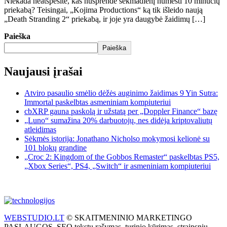
Niekada neatspėsite, kas nusprendė sekmadienį numesti 10 minučių
priekabą? Teisingai, „Kojima Productions“ ką tik išleido naują
„Death Stranding 2“ priekabą, ir joje yra daugybė žaidimų […]
Paieška
Paieška
Naujausi įrašai
Atviro pasaulio smėlio dėžės auginimo žaidimas 9 Yin Sutra:
Immortal paskelbtas asmeniniam kompiuteriui
cbXRP gauna paskolą ir užstatą per „Doppler Finance“ bazę
„Luno“ sumažina 20% darbuotojų, nes didėja kriptovaliutų
atleidimas
Sėkmės istorija: Jonathano Nicholso mokymosi kelionė su
101 blokų grandine
„Croc 2: Kingdom of the Gobbos Remaster“ paskelbtas PS5,
„Xbox Series“, PS4, „Switch“ ir asmeniniam kompiuteriui
WEBSTUDIO.LT
© SKAITMENINIO MARKETINGO
PASLAUGOS. SEO tekstų rašymas, turinio kūrimas, straipsnių