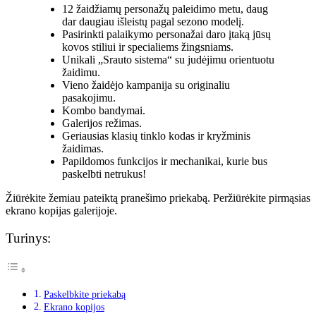
12 žaidžiamų personažų paleidimo metu, daug
dar daugiau išleistų pagal sezono modelį.
Pasirinkti palaikymo personažai daro įtaką jūsų
kovos stiliui ir specialiems žingsniams.
Unikali „Srauto sistema“ su judėjimu orientuotu
žaidimu.
Vieno žaidėjo kampanija su originaliu
pasakojimu.
Kombo bandymai.
Galerijos režimas.
Geriausias klasių tinklo kodas ir kryžminis
žaidimas.
Papildomos funkcijos ir mechanikai, kurie bus
paskelbti netrukus!
Žiūrėkite žemiau pateiktą pranešimo priekabą. Peržiūrėkite pirmąsias
ekrano kopijas galerijoje.
Turinys:
Paskelbkite priekabą
Ekrano kopijos