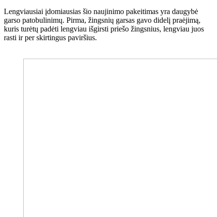
Lengviausiai įdomiausias šio naujinimo pakeitimas yra daugybė
garso patobulinimų. Pirma, žingsnių garsas gavo didelį praėjimą,
kuris turėtų padėti lengviau išgirsti priešo žingsnius, lengviau juos
rasti ir per skirtingus paviršius.