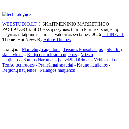
WEBSTUDIO.LT
© SKAITMENINIO MARKETINGO
PASLAUGOS. SEO tekstų rašymas, turinio kūrimas, straipsnių
rašymas ir talpinimas į mūsų valdomas svetaines. 2026
ITLINE.LT
Theme: Hot News By
Adore Themes
.
Draugai: -
Marketingo agentūra
-
Teisinės konsultacijos
-
Skaidrių
skenavimas
-
Klaipedos miesto naujienos
-
Miesto
naujienos
-
Saulius Narbutas
-
Įvaizdžio kūrimas
-
Veidoskaita
-
Teniso treniruotės
- Pranešimai spaudai -
Kauno naujienos
-
Regionų naujienos
-
Palangos naujienos