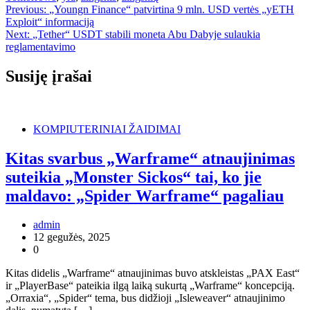
Navigacija
Previous:
„Youngn Finance“ patvirtina 9 mln. USD vertės „yETH
Exploit“ informaciją
tarp
Next:
„Tether“ USDT stabili moneta Abu Dabyje sulaukia
įrašų
reglamentavimo
Susiję įrašai
KOMPIUTERINIAI ŽAIDIMAI
Kitas svarbus „Warframe“ atnaujinimas
suteikia „Monster Sickos“ tai, ko jie
maldavo: „Spider Warframe“ pagaliau
admin
12 gegužės, 2025
0
Kitas didelis „Warframe“ atnaujinimas buvo atskleistas „PAX East“
ir „PlayerBase“ pateikia ilgą laiką sukurtą „Warframe“ koncepciją.
„Orraxia“, „Spider“ tema, bus didžioji „Isleweaver“ atnaujinimo