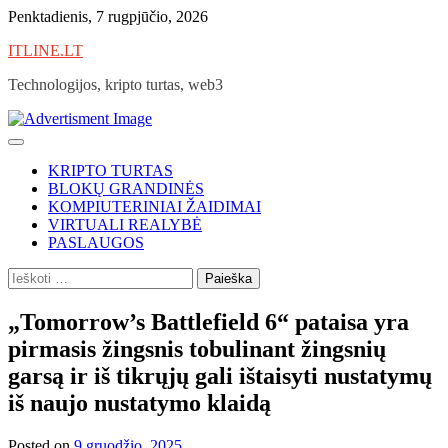
Skip
Penktadienis, 7 rugpjūčio, 2026
to
ITLINE.LT
content
Technologijos, kripto turtas, web3
KRIPTO TURTAS
BLOKŲ GRANDINĖS
KOMPIUTERINIAI ŽAIDIMAI
VIRTUALI REALYBĖ
PASLAUGOS
Ieškoti:
„Tomorrow’s Battlefield 6“ pataisa yra
pirmasis žingsnis tobulinant žingsnių
garsą ir iš tikrųjų gali ištaisyti nustatymų
iš naujo nustatymo klaidą
Posted on
9 gruodžio, 2025