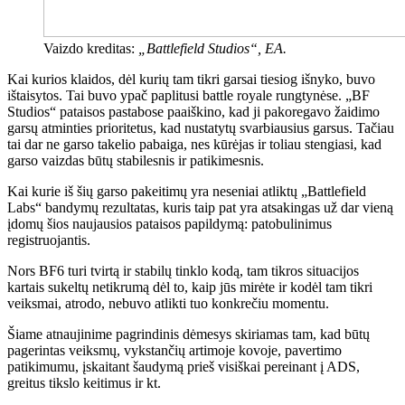
Vaizdo kreditas:
„Battlefield Studios“, EA.
Kai kurios klaidos, dėl kurių tam tikri garsai tiesiog išnyko, buvo
ištaisytos. Tai buvo ypač paplitusi battle royale rungtynėse. „BF
Studios“ pataisos pastabose paaiškino, kad ji pakoregavo žaidimo
garsų atminties prioritetus, kad nustatytų svarbiausius garsus. Tačiau
tai dar ne garso takelio pabaiga, nes kūrėjas ir toliau stengiasi, kad
garso vaizdas būtų stabilesnis ir patikimesnis.
Kai kurie iš šių garso pakeitimų yra neseniai atliktų „Battlefield
Labs“ bandymų rezultatas, kuris taip pat yra atsakingas už dar vieną
įdomų šios naujausios pataisos papildymą: patobulinimus
registruojantis.
Nors BF6 turi tvirtą ir stabilų tinklo kodą, tam tikros situacijos
kartais sukeltų netikrumą dėl to, kaip jūs mirėte ir kodėl tam tikri
veiksmai, atrodo, nebuvo atlikti tuo konkrečiu momentu.
Šiame atnaujinime pagrindinis dėmesys skiriamas tam, kad būtų
pagerintas veiksmų, vykstančių artimoje kovoje, pavertimo
patikimumu, įskaitant šaudymą prieš visiškai pereinant į ADS,
greitus tikslo keitimus ir kt.