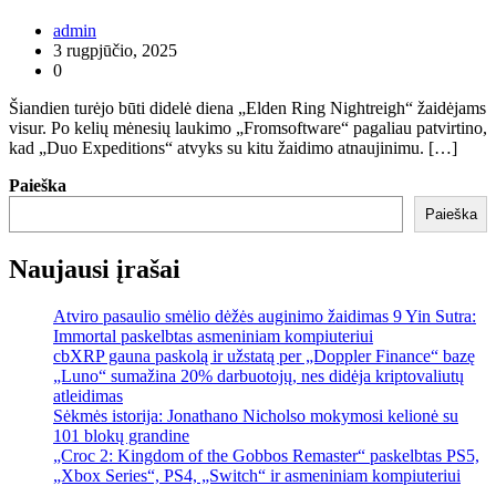
admin
3 rugpjūčio, 2025
0
Šiandien turėjo būti didelė diena „Elden Ring Nightreigh“ žaidėjams
visur. Po kelių mėnesių laukimo „Fromsoftware“ pagaliau patvirtino,
kad „Duo Expeditions“ atvyks su kitu žaidimo atnaujinimu. […]
Paieška
Paieška
Naujausi įrašai
Atviro pasaulio smėlio dėžės auginimo žaidimas 9 Yin Sutra:
Immortal paskelbtas asmeniniam kompiuteriui
cbXRP gauna paskolą ir užstatą per „Doppler Finance“ bazę
„Luno“ sumažina 20% darbuotojų, nes didėja kriptovaliutų
atleidimas
Sėkmės istorija: Jonathano Nicholso mokymosi kelionė su
101 blokų grandine
„Croc 2: Kingdom of the Gobbos Remaster“ paskelbtas PS5,
„Xbox Series“, PS4, „Switch“ ir asmeniniam kompiuteriui