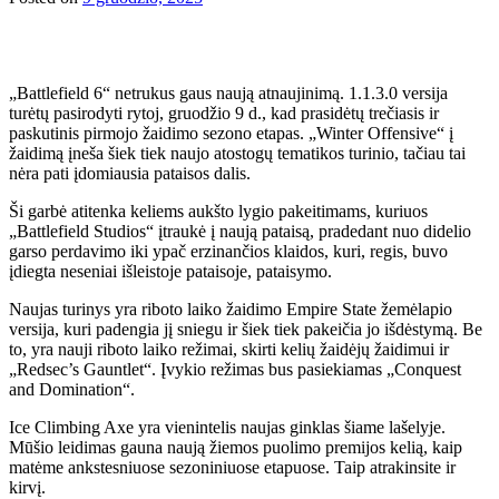
„Battlefield 6“ netrukus gaus naują atnaujinimą. 1.1.3.0 versija
turėtų pasirodyti rytoj, gruodžio 9 d., kad prasidėtų trečiasis ir
paskutinis pirmojo žaidimo sezono etapas. „Winter Offensive“ į
žaidimą įneša šiek tiek naujo atostogų tematikos turinio, tačiau tai
nėra pati įdomiausia pataisos dalis.
Ši garbė atitenka keliems aukšto lygio pakeitimams, kuriuos
„Battlefield Studios“ įtraukė į naują pataisą, pradedant nuo didelio
garso perdavimo iki ypač erzinančios klaidos, kuri, regis, buvo
įdiegta neseniai išleistoje pataisoje, pataisymo.
Naujas turinys yra riboto laiko žaidimo Empire State žemėlapio
versija, kuri padengia jį sniegu ir šiek tiek pakeičia jo išdėstymą. Be
to, yra nauji riboto laiko režimai, skirti kelių žaidėjų žaidimui ir
„Redsec’s Gauntlet“. Įvykio režimas bus pasiekiamas „Conquest
and Domination“.
Ice Climbing Axe yra vienintelis naujas ginklas šiame lašelyje.
Mūšio leidimas gauna naują žiemos puolimo premijos kelią, kaip
matėme ankstesniuose sezoniniuose etapuose. Taip atrakinsite ir
kirvį.