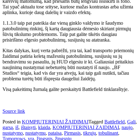
kareivių matomumą, kad priešams būtų lengviau išsiskirti iš fono.
Tai ypač aktualu tose srityse, kuriose mažas kontrastas arba užimta
aplinka, kurioje daug dalelių ir vaizdo efektų.
1.1.3.0 taip pat pateikia dar vieną ginklo valdymo ir šaudymo
patobulinimų rinkinį, šį kartą daugiausia dėmesio skiriant pirmųjų
šūvių tikslumo problemoms. Taip pat galite tikėtis daugiau
prisirišimo elgesio patobulinimų, susijusių su atatranka.
Kitas dalykas, kurį verta pabrėžti, yra tai, kad transporto priemonių
žaidimai patiria keletą mažesnių patobulinimų, susijusių su jų
bendravimu su pasauliu, jų HUD elgesiu ir kt. Galiausiai pritaikius
naujinimą nustatymai nebeturėtų būti nustatyti iš naujo. „BF
Studios“ teigia, kad vis dar yra atvejų, kai taip gali nutikti, tačiau
problema turėtų būti išspręsta daugeliui žaidėjų.
Visą pakeitimų žurnalą galite perskaityti Battlefield tinklaraštyje.
Source link
Posted in
KOMPIUTERINIAI ŽAIDIMAI
Tagged
Battlefield
,
Gali
,
garsą
,
iš
,
ištaisyti
,
klaida
,
KOMPIUTERINIAI ZAIDIMAI
,
naujo
,
nustatymo
,
nustatymų
,
pataisa
,
Pirmasis
,
tikrųjų
,
tobulinant
,
Tomorrows
,
yra
,
žingsnis
,
žingsnių