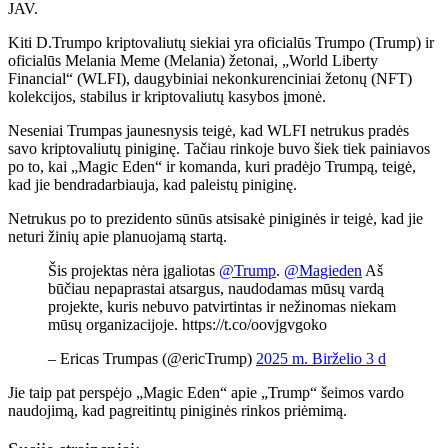
JAV.
Kiti D.Trumpo kriptovaliutų siekiai yra oficialūs Trumpo (Trump) ir
oficialūs Melania Meme (Melania) žetonai, „World Liberty
Financial“ (WLFI), daugybiniai nekonkurenciniai žetonų (NFT)
kolekcijos, stabilus ir kriptovaliutų kasybos įmonė.
Neseniai Trumpas jaunesnysis teigė, kad WLFI netrukus pradės
savo kriptovaliutų piniginę. Tačiau rinkoje buvo šiek tiek painiavos
po to, kai „Magic Eden“ ir komanda, kuri pradėjo Trumpą, teigė,
kad jie bendradarbiauja, kad paleistų piniginę.
Netrukus po to prezidento sūnūs atsisakė piniginės ir teigė, kad jie
neturi žinių apie planuojamą startą.
Šis projektas nėra įgaliotas
@Trump
.
@Magieden
Aš
būčiau nepaprastai atsargus, naudodamas mūsų vardą
projekte, kuris nebuvo patvirtintas ir nežinomas niekam
mūsų organizacijoje. https://t.co/oovjgvgoko
– Ericas Trumpas (@ericTrump)
2025 m. Birželio 3 d
Jie taip pat perspėjo „Magic Eden“ apie „Trump“ šeimos vardo
naudojimą, kad pagreitintų piniginės rinkos priėmimą.