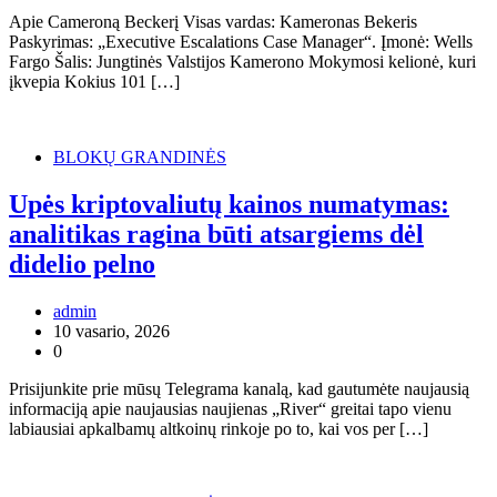
Apie Cameroną Beckerį Visas vardas: Kameronas Bekeris
Paskyrimas: „Executive Escalations Case Manager“. Įmonė: Wells
Fargo Šalis: Jungtinės Valstijos Kamerono Mokymosi kelionė, kuri
įkvepia Kokius 101 […]
BLOKŲ GRANDINĖS
Upės kriptovaliutų kainos numatymas:
analitikas ragina būti atsargiems dėl
didelio pelno
admin
10 vasario, 2026
0
Prisijunkite prie mūsų Telegrama kanalą, kad gautumėte naujausią
informaciją apie naujausias naujienas „River“ greitai tapo vienu
labiausiai apkalbamų altkoinų rinkoje po to, kai vos per […]