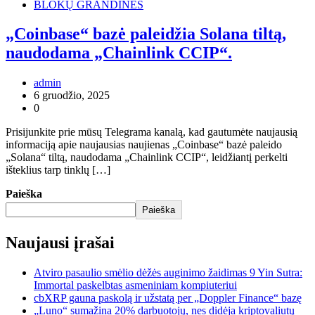
BLOKŲ GRANDINĖS
„Coinbase“ bazė paleidžia Solana tiltą,
naudodama „Chainlink CCIP“.
admin
6 gruodžio, 2025
0
Prisijunkite prie mūsų Telegrama kanalą, kad gautumėte naujausią
informaciją apie naujausias naujienas „Coinbase“ bazė paleido
„Solana“ tiltą, naudodama „Chainlink CCIP“, leidžiantį perkelti
išteklius tarp tinklų […]
Paieška
Paieška
Naujausi įrašai
Atviro pasaulio smėlio dėžės auginimo žaidimas 9 Yin Sutra:
Immortal paskelbtas asmeniniam kompiuteriui
cbXRP gauna paskolą ir užstatą per „Doppler Finance“ bazę
„Luno“ sumažina 20% darbuotojų, nes didėja kriptovaliutų