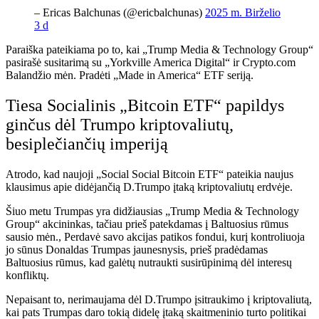
– Ericas Balchunas (@ericbalchunas)
2025 m. Birželio
3 d
Paraiška pateikiama po to, kai „Trump Media & Technology Group“
pasirašė susitarimą su „Yorkville America Digital“ ir
Crypto.com
Balandžio mėn. Pradėti „Made in America“ ETF seriją.
Tiesa Socialinis „Bitcoin ETF“ papildys
ginčus dėl Trumpo kriptovaliutų,
besiplečiančių imperiją
Atrodo, kad naujoji „Social Social Bitcoin ETF“ pateikia naujus
klausimus apie didėjančią D.Trumpo įtaką kriptovaliutų erdvėje.
Šiuo metu Trumpas yra didžiausias „Trump Media & Technology
Group“ akcininkas, tačiau prieš patekdamas į Baltuosius rūmus
sausio mėn., Perdavė savo akcijas patikos fondui, kurį kontroliuoja
jo sūnus Donaldas Trumpas jaunesnysis, prieš pradėdamas
Baltuosius rūmus, kad galėtų nutraukti susirūpinimą dėl interesų
konfliktų.
Nepaisant to, nerimaujama dėl D.Trumpo įsitraukimo į kriptovaliutą,
kai pats Trumpas daro tokią didelę įtaką skaitmeninio turto politikai