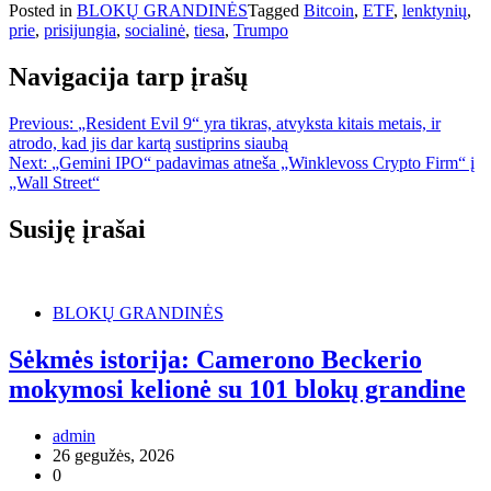
Posted in
BLOKŲ GRANDINĖS
Tagged
Bitcoin
,
ETF
,
lenktynių
,
prie
,
prisijungia
,
socialinė
,
tiesa
,
Trumpo
Navigacija tarp įrašų
Previous:
„Resident Evil 9“ yra tikras, atvyksta kitais metais, ir
atrodo, kad jis dar kartą sustiprins siaubą
Next:
„Gemini IPO“ padavimas atneša „Winklevoss Crypto Firm“ į
„Wall Street“
Susiję įrašai
BLOKŲ GRANDINĖS
Sėkmės istorija: Camerono Beckerio
mokymosi kelionė su 101 blokų grandine
admin
26 gegužės, 2026
0