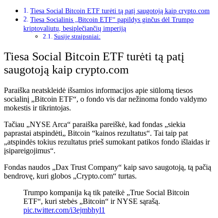
Tiesa Social Bitcoin ETF turėti tą patį saugotoją kaip crypto.com
Tiesa Socialinis „Bitcoin ETF“ papildys ginčus dėl Trumpo
kriptovaliutų, besiplečiančių imperiją
Susiję straipsniai:
Tiesa Social Bitcoin ETF turėti tą patį
saugotoją kaip crypto.com
Paraiška neatskleidė išsamios informacijos apie siūlomą tiesos
socialinį „Bitcoin ETF“, o fondo vis dar nežinoma fondo valdymo
mokestis ir tikrintojas.
Tačiau „NYSE Arca“ paraiška pareiškė, kad fondas „siekia
paprastai atspindėti„ Bitcoin “kainos rezultatus“. Tai taip pat
„atspindės tokius rezultatus prieš sumokant patikos fondo išlaidas ir
įsipareigojimus“.
Fondas naudos „Dax Trust Company“ kaip savo saugotoją, tą pačią
bendrovę, kuri globos „Crypto.com“ turtas.
Trumpo kompanija ką tik pateikė „True Social Bitcoin
ETF“, kuri stebės „Bitcoin“ ir NYSE sąrašą.
pic.twitter.com/i3ejmbhyl1