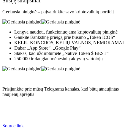
Susiję straipsniai:
Geriausia piniginė – paįvairinkite savo kriptovaliutų portfelį
Lengva naudoti, funkcionuojama kriptovaliutų piniginė
Gaukite išankstinę prieigą prie būsimo „Token ICOS“
KELIŲ KONCIJOS, KELIŲ VALNOS, NEMOKAMAI
Dabar „App Store“, „Google Play“
Stakas, kad uždirbtumėte „Native Token $ BEST“
250 000 ir daugiau mėnesinių aktyvių vartotojų
Prisijunkite prie mūsų
Telegrama
kanalas, kad būtų atnaujintas
naujienų aprėptis
Source link