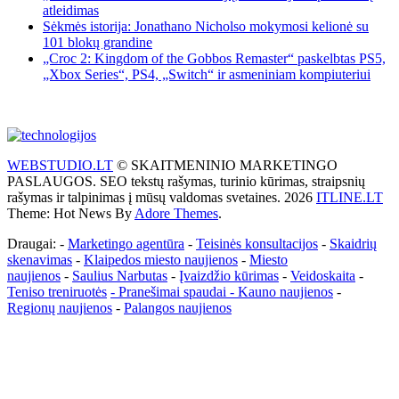
atleidimas
Sėkmės istorija: Jonathano Nicholso mokymosi kelionė su
101 blokų grandine
„Croc 2: Kingdom of the Gobbos Remaster“ paskelbtas PS5,
„Xbox Series“, PS4, „Switch“ ir asmeniniam kompiuteriui
WEBSTUDIO.LT
© SKAITMENINIO MARKETINGO
PASLAUGOS. SEO tekstų rašymas, turinio kūrimas, straipsnių
rašymas ir talpinimas į mūsų valdomas svetaines. 2026
ITLINE.LT
Theme: Hot News By
Adore Themes
.
Draugai: -
Marketingo agentūra
-
Teisinės konsultacijos
-
Skaidrių
skenavimas
-
Klaipedos miesto naujienos
-
Miesto
naujienos
-
Saulius Narbutas
-
Įvaizdžio kūrimas
-
Veidoskaita
-
Teniso treniruotės
- Pranešimai spaudai -
Kauno naujienos
-
Regionų naujienos
-
Palangos naujienos