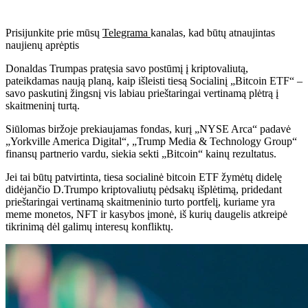
Prisijunkite prie mūsų
Telegrama
kanalas, kad būtų atnaujintas
naujienų aprėptis
Donaldas Trumpas pratęsia savo postūmį į kriptovaliutą,
pateikdamas naują planą, kaip išleisti tiesą Socialinį „Bitcoin ETF“ –
savo paskutinį žingsnį vis labiau prieštaringai vertinamą plėtrą į
skaitmeninį turtą.
Siūlomas biržoje prekiaujamas fondas, kurį „NYSE Arca“ padavė
„Yorkville America Digital“, „Trump Media & Technology Group“
finansų partnerio vardu, siekia sekti „Bitcoin“ kainų rezultatus.
Jei tai būtų patvirtinta, tiesa socialinė bitcoin ETF žymėtų didelę
didėjančio D.Trumpo kriptovaliutų pėdsakų išplėtimą, pridedant
prieštaringai vertinamą skaitmeninio turto portfelį, kuriame yra
meme monetos, NFT ir kasybos įmonė, iš kurių daugelis atkreipė
tikrinimą dėl galimų interesų konfliktų.