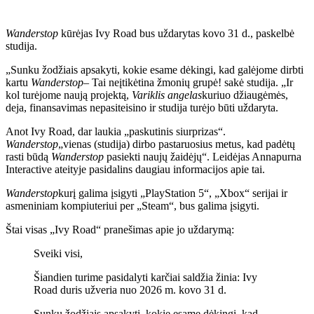
Wanderstop
kūrėjas Ivy Road bus uždarytas kovo 31 d., paskelbė
studija.
„Sunku žodžiais apsakyti, kokie esame dėkingi, kad galėjome dirbti
kartu
Wanderstop
– Tai neįtikėtina žmonių grupė! sakė studija. „Ir
kol turėjome naują projektą,
Variklis angelas
kuriuo džiaugėmės,
deja, finansavimas nepasiteisino ir studija turėjo būti uždaryta.
Anot Ivy Road, dar laukia „paskutinis siurprizas“.
Wanderstop
„vienas (studija) dirbo pastaruosius metus, kad padėtų
rasti būdą
Wanderstop
pasiekti naujų žaidėjų“. Leidėjas Annapurna
Interactive ateityje pasidalins daugiau informacijos apie tai.
Wanderstop
kurį galima įsigyti „PlayStation 5“, „Xbox“ serijai ir
asmeniniam kompiuteriui per „Steam“, bus galima įsigyti.
Štai visas „Ivy Road“ pranešimas apie jo uždarymą:
Sveiki visi,
Šiandien turime pasidalyti karčiai saldžia žinia: Ivy
Road duris užveria nuo 2026 m. kovo 31 d.
Sunku žodžiais apsakyti, kokie esame dėkingi, kad