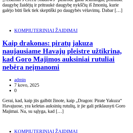
daugybę žaidėjų ir pritraukė daugybę nykščių iš žmonių, kurie
galėjo būti šiek tiek skeptiški po daugybės vėlavimų. Dabar […]
KOMPIUTERINIAI ŽAIDIMAI
Kaip drakonas: piratų jakuza
naujausiame Havajų pleistre užtikrina,
kad Goro Majimos auksiniai rutuliai
nebėra neįmanomi
admin
7 kovo, 2025
0
Gerai, kad, kaip jūs galbūt žinote, kaip „Dragon: Pirate Yakuza“
Havajuose, yra keletas auksinių rutulių, ir jie gali priklausyti Goro
Majimai. Na, su sąlyga, kad […]
KOMPIUTERINIAI ŽAIDIMAI