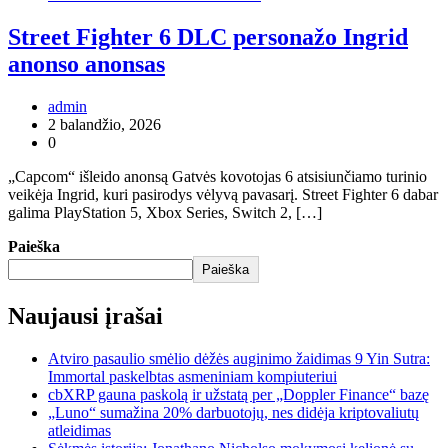
Street Fighter 6 DLC personažo Ingrid
anonso anonsas
admin
2 balandžio, 2026
0
„Capcom“ išleido anonsą Gatvės kovotojas 6 atsisiunčiamo turinio
veikėja Ingrid, kuri pasirodys vėlyvą pavasarį. Street Fighter 6 dabar
galima PlayStation 5, Xbox Series, Switch 2, […]
Paieška
Paieška
Naujausi įrašai
Atviro pasaulio smėlio dėžės auginimo žaidimas 9 Yin Sutra:
Immortal paskelbtas asmeniniam kompiuteriui
cbXRP gauna paskolą ir užstatą per „Doppler Finance“ bazę
„Luno“ sumažina 20% darbuotojų, nes didėja kriptovaliutų
atleidimas