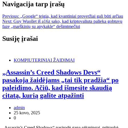
Navigacija tarp įrašų
Previous:
„Google“ teigia, kad kvantiniai proveržiai gali būti arčiau
Next:
Guy Wuollet iš a16z sako, kad kriptovaliuta palieka gobtuvų
fazę „marškinių su apykakle“ dešimtmečiui
Susiję įrašai
KOMPIUTERINIAI ŽAIDIMAI
„Assassin’s Creed Shadows Devs“
pasakoja žaidėjams „tai tik pradžia“ po
paleidimo. Ačiū, kad išmesite skaudią
citatą, kurią galite atpažinti
admin
25 kovo, 2025
0
„Assassin’s Creed Shadows“ pasirodė gana sėkmingai, pritraukė