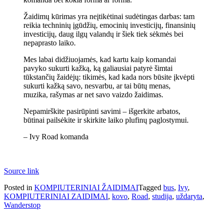
Žaidimų kūrimas yra neįtikėtinai sudėtingas darbas: tam
reikia techninių įgūdžių, emocinių investicijų, finansinių
investicijų, daug ilgų valandų ir šiek tiek sėkmės bei
nepaprasto laiko.
Mes labai didžiuojamės, kad kartu kaip komandai
pavyko sukurti kažką, ką galiausiai patyrė šimtai
tūkstančių žaidėjų: tikimės, kad kada nors būsite įkvėpti
sukurti kažką savo, nesvarbu, ar tai būtų menas,
muzika, rašymas ar net savo vaizdo žaidimas.
Nepamirškite pasirūpinti savimi – išgerkite arbatos,
būtinai pailsėkite ir skirkite laiko plufinų paglostymui.
– Ivy Road komanda
Source link
Posted in
KOMPIUTERINIAI ŽAIDIMAI
Tagged
bus
,
Ivy
,
KOMPIUTERINIAI ZAIDIMAI
,
kovo
,
Road
,
studija
,
uždaryta
,
Wanderstop