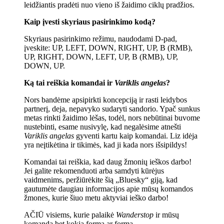
leidžiantis pradėti nuo vieno iš žaidimo ciklų pradžios.
Kaip įvesti skyriaus pasirinkimo kodą?
Skyriaus pasirinkimo režimu, naudodami D-pad,
įveskite: UP, LEFT, DOWN, RIGHT, UP, B (RMB),
UP, RIGHT, DOWN, LEFT, UP, B (RMB), UP,
DOWN, UP.
Ką tai reiškia komandai ir
Variklis angelas
?
Nors bandėme apsipirkti koncepciją ir rasti leidybos
partnerį, deja, nepavyko sudaryti sandorio. Ypač sunkus
metas rinkti žaidimo lėšas, todėl, nors nebūtinai buvome
nustebinti, esame nusivylę, kad negalėsime atnešti
Variklis angelas
gyventi kartu kaip komandai. Liz idėja
yra neįtikėtina ir tikimės, kad ji kada nors išsipildys!
Komandai tai reiškia, kad daug žmonių ieškos darbo!
Jei galite rekomenduoti arba samdyti kūrėjus
vaidmenims, peržiūrėkite šią „Bluesky“ giją, kad
gautumėte daugiau informacijos apie mūsų komandos
žmones, kurie šiuo metu aktyviai ieško darbo!
AČIŪ visiems, kurie palaikė
Wanderstop
ir mūsų
komanda bet kokia forma ar forma.