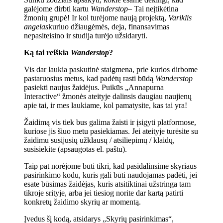
galėjome dirbti kartu
Wanderstop
– Tai neįtikėtina
žmonių grupė! Ir kol turėjome naują projektą,
Variklis
angelas
kuriuo džiaugėmės, deja, finansavimas
nepasiteisino ir studija turėjo užsidaryti.
Ką tai reiškia
Wanderstop
?
Vis dar laukia paskutinė staigmena, prie kurios dirbome
pastaruosius metus, kad padėtų rasti būdą
Wanderstop
pasiekti naujus žaidėjus. Puikūs „Annapurna
Interactive“ žmonės ateityje dalinsis daugiau naujienų
apie tai, ir mes laukiame, kol pamatysite, kas tai yra!
Žaidimą vis tiek bus galima žaisti ir įsigyti platformose,
kuriose jis šiuo metu pasiekiamas. Jei ateityje turėsite su
žaidimu susijusių užklausų / atsiliepimų / klaidų,
susisiekite (apsaugotas el. paštu).
Taip pat norėjome būti tikri, kad pasidalinsime skyriaus
pasirinkimo kodu, kuris gali būti naudojamas padėti, jei
esate būsimas žaidėjas, kuris atsitiktinai užstringa tam
tikroje srityje, arba jei tiesiog norite dar kartą patirti
konkretų žaidimo skyrių ar momentą.
Įvedus šį kodą, atsidarys „Skyrių pasirinkimas“,