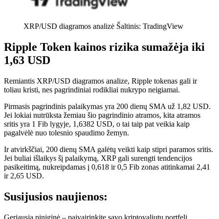
XRP/USD diagramos analizė Šaltinis: TradingView
Ripple Token kainos rizika sumažėja iki
1,63 USD
Remiantis XRP/USD diagramos analize, Ripple tokenas gali ir
toliau kristi, nes pagrindiniai rodikliai nukrypo neigiamai.
Pirmasis pagrindinis palaikymas yra 200 dienų SMA už 1,82 USD.
Jei lokiai nutrūksta žemiau šio pagrindinio atramos, kita atramos
sritis yra 1 Fib lygyje, 1,6382 USD, o tai taip pat veikia kaip
pagalvėlė nuo tolesnio spaudimo žemyn.
Ir atvirkščiai, 200 dienų SMA galėtų veikti kaip stipri paramos sritis.
Jei buliai išlaikys šį palaikymą, XRP gali surengti tendencijos
pasikeitimą, nukreipdamas į 0,618 ir 0,5 Fib zonas atitinkamai 2,41
ir 2,65 USD.
Susijusios naujienos:
Geriausia piniginė – paįvairinkite savo kriptovaliutų portfelį