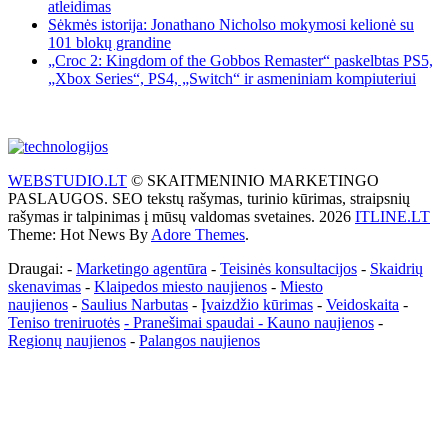
atleidimas
Sėkmės istorija: Jonathano Nicholso mokymosi kelionė su
101 blokų grandine
„Croc 2: Kingdom of the Gobbos Remaster“ paskelbtas PS5,
„Xbox Series“, PS4, „Switch“ ir asmeniniam kompiuteriui
WEBSTUDIO.LT
© SKAITMENINIO MARKETINGO
PASLAUGOS. SEO tekstų rašymas, turinio kūrimas, straipsnių
rašymas ir talpinimas į mūsų valdomas svetaines. 2026
ITLINE.LT
Theme: Hot News By
Adore Themes
.
Draugai: -
Marketingo agentūra
-
Teisinės konsultacijos
-
Skaidrių
skenavimas
-
Klaipedos miesto naujienos
-
Miesto
naujienos
-
Saulius Narbutas
-
Įvaizdžio kūrimas
-
Veidoskaita
-
Teniso treniruotės
- Pranešimai spaudai -
Kauno naujienos
-
Regionų naujienos
-
Palangos naujienos