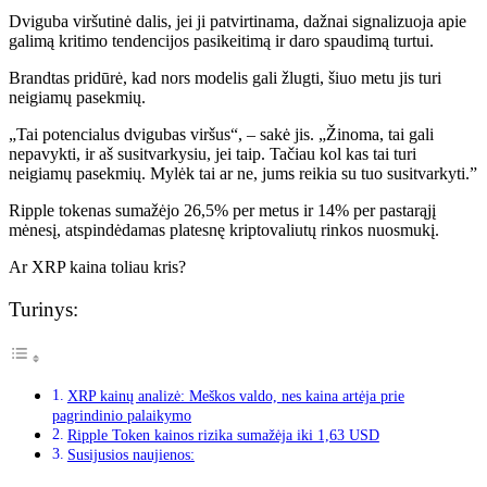
Dviguba viršutinė dalis, jei ji patvirtinama, dažnai signalizuoja apie
galimą kritimo tendencijos pasikeitimą ir daro spaudimą turtui.
Brandtas pridūrė, kad nors modelis gali žlugti, šiuo metu jis turi
neigiamų pasekmių.
„Tai potencialus dvigubas viršus“, – sakė jis. „Žinoma, tai gali
nepavykti, ir aš susitvarkysiu, jei taip. Tačiau kol kas tai turi
neigiamų pasekmių. Mylėk tai ar ne, jums reikia su tuo susitvarkyti.”
Ripple tokenas sumažėjo 26,5% per metus ir 14% per pastarąjį
mėnesį, atspindėdamas platesnę kriptovaliutų rinkos nuosmukį.
Ar XRP kaina toliau kris?
Turinys:
XRP kainų analizė: Meškos valdo, nes kaina artėja prie
pagrindinio palaikymo
Ripple Token kainos rizika sumažėja iki 1,63 USD
Susijusios naujienos: