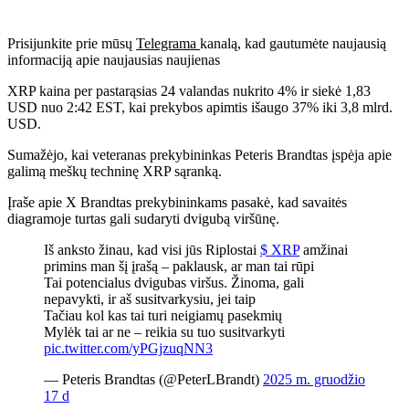
Prisijunkite prie mūsų
Telegrama
kanalą, kad gautumėte naujausią
informaciją apie naujausias naujienas
XRP kaina per pastarąsias 24 valandas nukrito 4% ir siekė 1,83
USD nuo 2:42 EST, kai prekybos apimtis išaugo 37% iki 3,8 mlrd.
USD.
Sumažėjo, kai veteranas prekybininkas Peteris Brandtas įspėja apie
galimą meškų techninę XRP sąranką.
Įraše apie X Brandtas prekybininkams pasakė, kad savaitės
diagramoje turtas gali sudaryti dvigubą viršūnę.
Iš anksto žinau, kad visi jūs Riplostai
$ XRP
amžinai
primins man šį įrašą – paklausk, ar man tai rūpi
Tai potencialus dvigubas viršus. Žinoma, gali
nepavykti, ir aš susitvarkysiu, jei taip
Tačiau kol kas tai turi neigiamų pasekmių
Mylėk tai ar ne – reikia su tuo susitvarkyti
pic.twitter.com/yPGjzuqNN3
— Peteris Brandtas (@PeterLBrandt)
2025 m. gruodžio
17 d