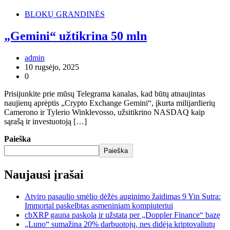
BLOKŲ GRANDINĖS
„Gemini“ užtikrina 50 mln
admin
10 rugsėjo, 2025
0
Prisijunkite prie mūsų Telegrama kanalas, kad būtų atnaujintas
naujienų aprėptis „Crypto Exchange Gemini“, įkurta milijardierių
Camerono ir Tylerio Winklevosso, užsitikrino NASDAQ kaip
sąrašą ir investuotoją […]
Paieška
Paieška
Naujausi įrašai
Atviro pasaulio smėlio dėžės auginimo žaidimas 9 Yin Sutra:
Immortal paskelbtas asmeniniam kompiuteriui
cbXRP gauna paskolą ir užstatą per „Doppler Finance“ bazę
„Luno“ sumažina 20% darbuotojų, nes didėja kriptovaliutų