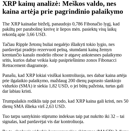
XRP kainų analizė: Meškos valdo, nes
kaina artėja prie pagrindinio palaikymo
The
XRP kaina
dar birželį, panaudojo 0,786 Fibonačio lygį, kad
pakiltų per parabolinę kreivę ir liepos mėn. pasiektų visų laikų
rekordą apie 3,66 USD.
Tačiau Ripple žetonų buliai negalėjo išlaikyti tokio lygio, nes
pardavėjai pradėjo rezervuoti pelną, stumdami kainą žemyn
krentančio kanalo modelio ribose ir atgavę ankstesnes palaikymo
sritis, kurios dabar veikia kaip pasipriešinimo zonos Fibonacci
Retracement diagramoje.
Panašu, kad XRP lokiai visiškai kontroliuoja, nes dabar kaina artėja
prie ilgalaikio palaikymo, maždaug 200 dienų paprasto slankiojo
vidurkio (SMA) ir siekia 1,82 USD, o jei būtų pažeista, turtas gali
dar labiau kristi.
Trumpalaikis rodiklis taip pat rodo, kad XRP kaina gali kristi, nes 50
dienų SMA išlieka virš 2,63 USD.
Tuo tarpu santykinio stiprumo indeksas taip pat nukrito iki 32 – tai
signalas, kad pardavėjai vis dar kontroliuoja.