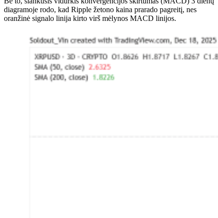
Be to, slankusis vidurkis konvergencijos skirtumas (MACD) 3 dienų
diagramoje rodo, kad Ripple žetono kaina prarado pagreitį, nes
oranžinė signalo linija kirto virš mėlynos MACD linijos.