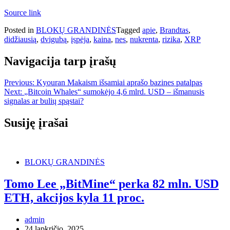
Source link
Posted in
BLOKŲ GRANDINĖS
Tagged
apie
,
Brandtas
,
didžiausią
,
dvigubą
,
įspėja
,
kaina
,
nes
,
nukrenta
,
rizika
,
XRP
Navigacija tarp įrašų
Previous:
Kyouran Makaism išsamiai aprašo bazines patalpas
Next:
„Bitcoin Whales“ sumokėjo 4,6 mlrd. USD – išmanusis
signalas ar bulių spąstai?
Susiję įrašai
BLOKŲ GRANDINĖS
Tomo Lee „BitMine“ perka 82 mln. USD
ETH, akcijos kyla 11 proc.
admin
24 lapkričio, 2025