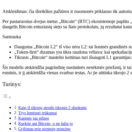
Atskleidimas: čia išreikštos pažiūros ir nuomonės priklauso tik autori
Per pastaruosius dvejus metus „Bitcoin“ (BTC) ekosistemoje paplito „2 
daugelis Bitcoin entuziastų siejo su šiais protokolais, jų rezultatai kat
Santrauka
Dauguma „Bitcoin L2“ iš viso nėra L2: tai šoninės grandinės su t
„Token-first“ dizainas yra tikra raudona vėliava: kai spekuliaci
Tikrasis „Bitcoin“ mastelio keitimas turi išsaugoti L1 garantija
Šis modelis atskleidžia pagrindinę nuolatinės nesėkmės priežastį, ir t
esminis, ir jį atskleidžia vienas svarbus testas. Ar jie atitinka tikrojo 
Turinys:
Kaip iš tikrųjų atrodo tikrasis 2 sluoksnis
Trys lemtingi trūkumai
Kapinės jau pilnos
Kurkite ant Bitcoin, o ne šalia jo
Grįžimas prie pirmųjų principų