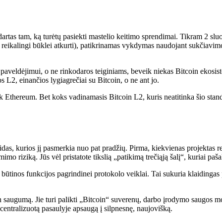
rtas tam, ką turėtų pasiekti mastelio keitimo sprendimai. Tikram 2 sl
eikalingi būklei atkurti), patikrinamas vykdymas naudojant sukčiavimo a
aveldėjimui, o ne rinkodaros teiginiams, beveik niekas Bitcoin ekosiste
 L2, einančios lygiagrečiai su Bitcoin, o ne ant jo.
 tik Ethereum. Bet koks vadinamasis Bitcoin L2, kuris neatitinka šio sta
aidas, kurios jį pasmerkia nuo pat pradžių. Pirma, kiekvienas projektas r
mimo riziką. Jūs vėl pristatote tikslią „patikimą trečiąją šalį“, kuriai paš
i būtinos funkcijos pagrindinei protokolo veiklai. Tai sukuria klaidingas 
coin saugumą. Jie turi palikti „Bitcoin“ suverenų, darbo įrodymo saugos
ecentralizuotą pasaulyje apsaugą į silpnesnę, naujovišką.