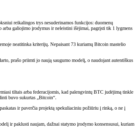
uoksniui reikalingos trys nesuderinamos funkcijos: duomenų
rba galiojimo įrodymus ir neleistini išėjimai, pagrįsti tik 1 lygmens
moje neatitinka kriterijų. Nepaisant 73 kuriamų Bitcoin mastelio
ndarto, prašo priimti jo naują saugumo modelį, o naudojant autentiškus
emiasi tiltais arba federacijomis, kad palengvintų BTC judėjimą tinkle
alinti buvo sukurtas „Bitcoin“.
paskatas ir paverčia projektą spekuliaciniu požiūriu į rinką, o ne į
 modelį ir paklusti naujam, dažnai statymo įrodymo konsensusui, kuriam