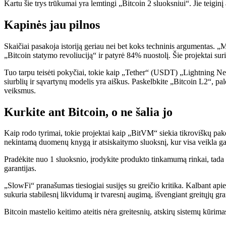
Kartu šie trys trūkumai yra lemtingi „Bitcoin 2 sluoksniui“. Jie teiginį 
Kapinės jau pilnos
Skaičiai pasakoja istoriją geriau nei bet koks techninis argumentas. „
„Bitcoin statymo revoliuciją“ ir patyrė 84% nuostolį. Šie projektai sur
Tuo tarpu teisėti pokyčiai, tokie kaip „Tether“ (USDT) „Lightning Ne
siurblių ir sąvartynų modelis yra aiškus. Paskelbkite „Bitcoin L2“, pa
veiksmus.
Kurkite ant Bitcoin, o ne šalia jo
Kaip rodo tyrimai, tokie projektai kaip „BitVM“ siekia tikroviškų pake
nekintamą duomenų knygą ir atsiskaitymo sluoksnį, kur visa veikla gal
Pradėkite nuo 1 sluoksnio, įrodykite produkto tinkamumą rinkai, tada 
garantijas.
„SlowFi“ pranašumas tiesiogiai susijęs su greičio kritika. Kalbant api
sukuria stabilesnį likvidumą ir tvaresnį augimą, išvengiant greitųjų gra
Bitcoin mastelio keitimo ateitis nėra greitesnių, atskirų sistemų kūr