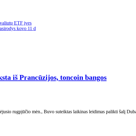
ovaliutų ETF įves
pasirodys kovo 11 d
sta iš Prancūzijos, toncoin bangos
ėjusio rugpjūčio mėn., Buvo suteiktas laikinas leidimas palikti šalį D