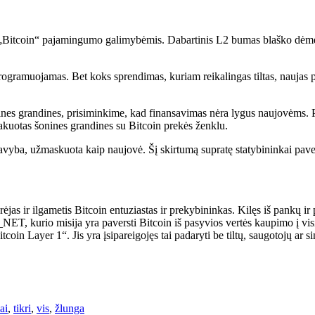
si „Bitcoin“ pajamingumo galimybėmis. Dabartinis L2 bumas blaško dėmes
r programuojamas. Bet koks sprendimas, kuriam reikalingas tiltas, nauja
nines grandines, prisiminkime, kad finansavimas nėra lygus naujovėms. Pr
akuotas šonines grandines su Bitcoin prekės ženklu.
gavyba, užmaskuota kaip naujovė. Šį skirtumą supratę statybininkai pavel
ir ilgametis Bitcoin entuziastas ir prekybininkas. Kilęs iš pankų ir prie
_NET, kurio misija yra paversti Bitcoin iš pasyvios vertės kaupimo į vi
tcoin Layer 1“. Jis yra įsipareigojęs tai padaryti be tiltų, saugotojų ar si
ai
,
tikri
,
vis
,
žlunga