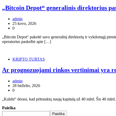
„Bitcoin Depot“ generalinis direktorius p
admin
25 kovo, 2026
0
„Bitcoin Depot“ pakeitė savo generalinį direktorių ir vykdomąjį pirm
operatorius paskelbė apie […]
KRIPTO TURTAS
Ar prognozuojami rinkos vertinimai yra r
admin
28 birželio, 2026
0
„Kalshi“ derasi, kad pritrauktų naują kapitalą už 40 mlrd. Šis 40 mlr
Paieška
Paieška