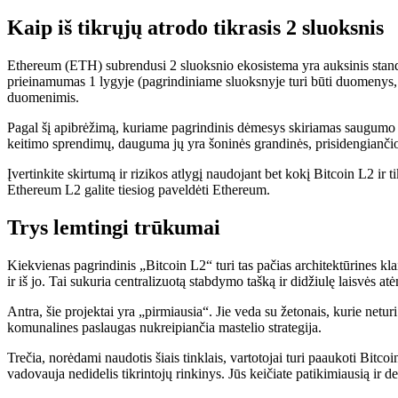
Kaip iš tikrųjų atrodo tikrasis 2 sluoksnis
Ethereum (ETH) subrendusi 2 sluoksnio ekosistema yra auksinis standa
prieinamumas 1 lygyje (pagrindiniame sluoksnyje turi būti duomenys, r
duomenimis.
Pagal šį apibrėžimą, kuriame pagrindinis dėmesys skiriamas saugumo p
keitimo sprendimų, dauguma jų yra šoninės grandinės, prisidengiančios
Įvertinkite skirtumą ir rizikos atlygį naudojant bet kokį Bitcoin L2 ir
Ethereum L2 galite tiesiog paveldėti Ethereum.
Trys lemtingi trūkumai
Kiekvienas pagrindinis „Bitcoin L2“ turi tas pačias architektūrines kl
ir iš jo. Tai sukuria centralizuotą stabdymo tašką ir didžiulę laisvės atė
Antra, šie projektai yra „pirmiausia“. Jie veda su žetonais, kurie netur
komunalines paslaugas nukreipiančia mastelio strategija.
Trečia, norėdami naudotis šiais tinklais, vartotojai turi paaukoti Bit
vadovauja nedidelis tikrintojų rinkinys. Jūs keičiate patikimiausią ir d