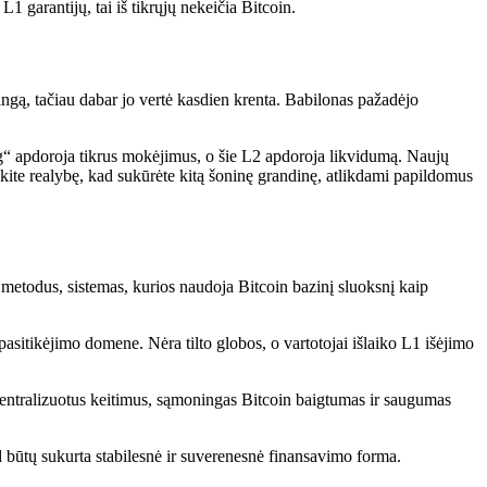
L1 garantijų, tai iš tikrųjų nekeičia Bitcoin.
ingą, tačiau dabar jo vertė kasdien krenta. Babilonas pažadėjo
ng“ apdoroja tikrus mokėjimus, o šie L2 apdoroja likvidumą. Naujų
eskite realybę, kad sukūrėte kitą šoninę grandinę, atlikdami papildomus
ų metodus, sistemas, kurios naudoja Bitcoin bazinį sluoksnį kaip
asitikėjimo domene. Nėra tilto globos, o vartotojai išlaiko L1 išėjimo
decentralizuotus keitimus, sąmoningas Bitcoin baigtumas ir saugumas
d būtų sukurta stabilesnė ir suverenesnė finansavimo forma.