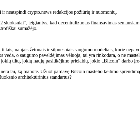
ui ir neatspindi crypto.news redakcijos požiūrių ir nuomonių.
sluoksniai“, teigiantys, kad decentralizuotas finansavimas seniausiam p
astrofiškai sumažėjo.
iltais, naujais žetonais ir silpnesniais saugumo modeliais, kurie nepave
jos veda, o saugumo paveldėjimas vėluoja, tai yra rinkodara, o ne mastel
s: jokių tiltų, jokių naujų pasitikėjimo prielaidų, jokio „Bitcoin“ darb
ai nėra tai, ką manote. Užuot pardavę Bitcoin mastelio keitimo sprendimą
2 sluoksnio architektūrinius standartus?