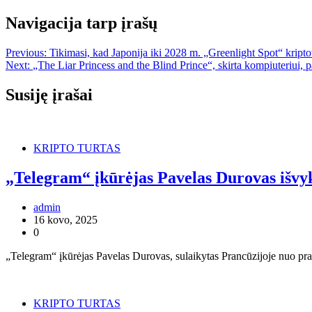
Navigacija tarp įrašų
Previous:
Tikimasi, kad Japonija iki 2028 m. „Greenlight Spot“ kript
Next:
„The Liar Princess and the Blind Prince“, skirta kompiuteriui, 
Susiję įrašai
KRIPTO TURTAS
„Telegram“ įkūrėjas Pavelas Durovas išvyk
admin
16 kovo, 2025
0
„Telegram“ įkūrėjas Pavelas Durovas, sulaikytas Prancūzijoje nuo pra
KRIPTO TURTAS