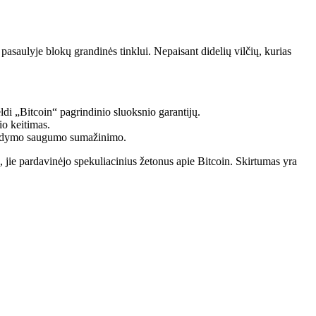
asaulyje blokų grandinės tinklui. Nepaisant didelių vilčių, kurias
ldi „Bitcoin“ pagrindinio sluoksnio garantijų.
io keitimas.
o įrodymo saugumo sumažinimo.
, jie pardavinėjo spekuliacinius žetonus apie Bitcoin. Skirtumas yra