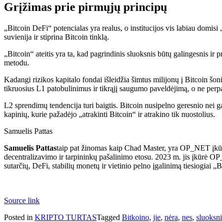
Grįžimas prie pirmųjų principų
„Bitcoin DeFi“ potencialas yra realus, o institucijos vis labiau domi
suvienija ir stiprina Bitcoin tinklą.
„Bitcoin“ ateitis yra ta, kad pagrindinis sluoksnis būtų galingesnis i
metodu.
Kadangi rizikos kapitalo fondai išleidžia šimtus milijonų į Bitcoin šo
tikruosius L1 patobulinimus ir tikrąjį saugumo paveldėjimą, o ne perp
L2 sprendimų tendencija turi baigtis. Bitcoin nusipelno geresnio nei 
kapinių, kurie pažadėjo „atrakinti Bitcoin“ ir atrakino tik nuostolius.
Samuelis Pattas
Samuelis Pattas
taip pat žinomas kaip Chad Master, yra OP_NET įkūrėjas 
decentralizavimo ir tarpininkų pašalinimo etosu. 2023 m. jis įkūrė OP
sutarčių, DeFi, stabilių monetų ir vietinio pelno įgalinimą tiesiogiai „Bi
Source link
Posted in
KRIPTO TURTAS
Tagged
Bitkoino
,
jie
,
nėra
,
nes
,
sluoksni