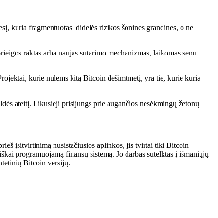
į, kuria fragmentuotas, didelės rizikos šonines grandines, o ne
s prieigos raktas arba naujas sutarimo mechanizmas, laikomas senu
ojektai, kurie nulems kitą Bitcoin dešimtmetį, yra tie, kurie kuria
dės ateitį. Likusieji prisijungs prie augančios nesėkmingų žetonų
š įsitvirtinimą nusistačiusios aplinkos, jis tvirtai tiki Bitcoin
siškai programuojamą finansų sistemą. Jo darbas sutelktas į išmaniųjų
ntetinių Bitcoin versijų.