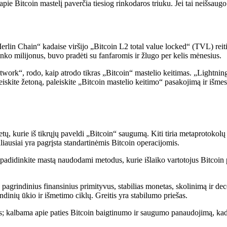
apie Bitcoin mastelį paverčia tiesiog rinkodaros triuku. Jei tai neišsaugo 
Merlin Chain“ kadaise viršijo „Bitcoin L2 total value locked“ (TVL) reit
inko milijonus, buvo pradėti su fanfaromis ir žlugo per kelis mėnesius.
twork“, rodo, kaip atrodo tikras „Bitcoin“ mastelio keitimas. „Lightni
leiskite žetoną, paleiskite „Bitcoin mastelio keitimo“ pasakojimą ir išm
tų, kurie iš tikrųjų paveldi „Bitcoin“ saugumą. Kiti tiria metaprotokol
iausiai yra pagrįsta standartinėmis Bitcoin operacijomis.
padidinkite mastą naudodami metodus, kurie išlaiko vartotojus Bitcoin p
e pagrindinius finansinius primityvus, stabilias monetas, skolinimą ir 
ndinių ūkio ir išmetimo ciklų. Greitis yra stabilumo priešas.
imas; kalbama apie paties Bitcoin baigtinumo ir saugumo panaudojimą, ka