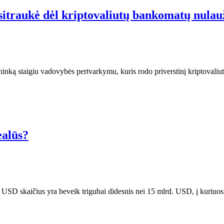
asitraukė dėl kriptovaliutų bankomatų nula
ininką staigiu vadovybės pertvarkymu, kuris rodo priverstinį kriptova
ealūs?
d. USD skaičius yra beveik trigubai didesnis nei 15 mlrd. USD, į kuriuo