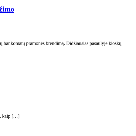
užimo
liutų bankomatų pramonės brendimą. Didžiausias pasaulyje kioskų
s, kaip […]