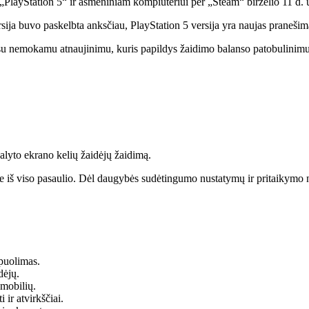
„PlayStation 5“ ir asmeniniam kompiuteriui per „Steam“ birželio 11 d
rsija buvo paskelbta anksčiau, PlayStation 5 versija yra naujas pranešim
 su nemokamu atnaujinimu, kuris papildys žaidimo balanso patobulinimus
dalyto ekrano kelių žaidėjų žaidimą.
sose iš viso pasaulio. Dėl daugybės sudėtingumo nustatymų ir pritaikymo 
 puolimas.
dėjų.
omobilių.
 ir atvirkščiai.