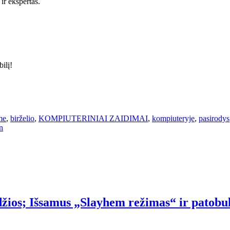
ir ekspertas.
ilį!
me
,
birželio
,
KOMPIUTERINIAI ZAIDIMAI
,
kompiuteryje
,
pasirodys
n
žios; Išsamus „Slayhem režimas“ ir patobul