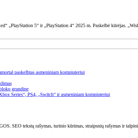
d“ „PlayStation 5“ ir „PlayStation 4“ 2025 m. Paskelbė kūrėjas. „Wishl
mmortal paskelbtas asmeniniam kompiuteriui
idimas
blokų grandine
box Series“, PS4, „Switch“ ir asmeniniam kompiuteriui
kstų rašymas, turinio kūrimas, straipsnių rašymas ir talpinima