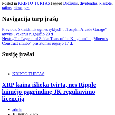
Posted in
KRIPTO TURTAS
Tagged
Didžiulis
,
dividendas
,
klastotė
,
taikos
,
tikras
,
yra
Navigacija tarp įrašų
Previous:
Skraidantis ugnies ryklys!!!: „Toaplan Arcade Garage“
atvyks į vakarus rugpjūčio 29 d
Next:
„The Legend of Zelda: Tears of the Kingdom“ – „Mineru’s
Construct amiibo“ pristatomas rugsėjo 17 d.
Susiję įrašai
KRIPTO TURTAS
XRP kaina išlieka tvirta, nes Ripple
laimėjo pagrindinę JK reguliavimo
licenciją
admin
10 sausio, 2026