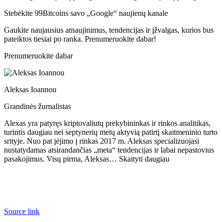
Stebėkite 99Bitcoins savo „Google“ naujienų kanale
Gaukite naujausius atnaujinimus, tendencijas ir įžvalgas, kurios bus
pateiktos tiesiai po ranka. Prenumeruokite dabar!
Prenumeruokite dabar
Aleksas Ioannou
Grandinės žurnalistas
Alexas yra patyręs kriptovaliutų prekybininkas ir rinkos analitikas,
turintis daugiau nei septynerių metų aktyvią patirtį skaitmeninio turto
srityje. Nuo pat įėjimo į rinkas 2017 m. Aleksas specializuojasi
nustatydamas atsirandančias „meta“ tendencijas ir labai nepastovius
pasakojimus. Visų pirma, Aleksas… Skaityti daugiau
Source link