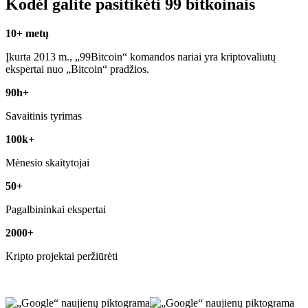
Kodėl galite pasitikėti 99 bitkoinais
10+ metų
Įkurta 2013 m., „99Bitcoin“ komandos nariai yra kriptovaliutų
ekspertai nuo „Bitcoin“ pradžios.
90h+
Savaitinis tyrimas
100k+
Mėnesio skaitytojai
50+
Pagalbininkai ekspertai
2000+
Kripto projektai peržiūrėti