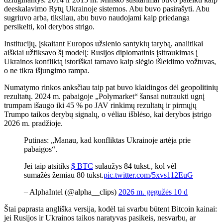
deeskalavimo Rytų Ukrainoje sistemos. Abu buvo pasirašyti. Abu
sugriuvo arba, tiksliau, abu buvo naudojami kaip priedanga
persikelti, kol derybos strigo.
Institucijų, įskaitant Europos užsienio santykių tarybą, analitikai
aiškiai užfiksavo šį modelį: Rusijos diplomatinis įsitraukimas į
Ukrainos konfliktą istoriškai tarnavo kaip slėgio išleidimo vožtuvas,
o ne tikra išjungimo rampa.
Numatymo rinkos anksčiau taip pat buvo klaidingos dėl geopolitinių
rezultatų. 2024 m. pabaigoje „Polymarket“ šansai nutraukti ugnį
trumpam išaugo iki 45 % po JAV rinkimų rezultatų ir pirmųjų
Trumpo taikos derybų signalų, o vėliau išblėso, kai derybos įstrigo
2026 m. pradžioje.
Putinas: „Manau, kad konfliktas Ukrainoje artėja prie
pabaigos“.
Jei taip atsitiks
$ BTC
sulaužys 84 tūkst., kol vėl
sumažės žemiau 80 tūkst.
pic.twitter.com/5xvs112EuG
– AlphaIntel (@alpha__clips)
2026 m. gegužės 10 d
Štai paprasta angliška versija, kodėl tai svarbu būtent Bitcoin kainai:
jei Rusijos ir Ukrainos taikos naratyvas pasikeis, nesvarbu, ar