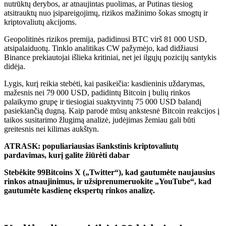
nutrūktų derybos, ar atnaujintas puolimas, ar Putinas tiesiog
atsitrauktų nuo įsipareigojimų, rizikos mažinimo šokas smogtų ir
kriptovaliutų akcijoms.
Geopolitinės rizikos premija, padidinusi BTC virš 81 000 USD,
atsipalaiduotų. Tinklo analitikas CW pažymėjo, kad didžiausi
Binance prekiautojai išlieka kritiniai, net jei ilgųjų pozicijų santykis
didėja.
Lygis, kurį reikia stebėti, kai pasikeičia: kasdieninis uždarymas,
mažesnis nei 79 000 USD, padidintų Bitcoin į bulių rinkos
palaikymo grupę ir tiesiogiai suaktyvintų 75 000 USD balandį
pasiekiančią dugną. Kaip parodė mūsų ankstesnė Bitcoin reakcijos į
taikos susitarimo žlugimą analizė, judėjimas žemiau gali būti
greitesnis nei kilimas aukštyn.
ATRASK: populiariausias išankstinis kriptovaliutų
pardavimas, kurį galite žiūrėti dabar
Stebėkite 99Bitcoins X („Twitter“), kad gautumėte naujausius
rinkos atnaujinimus, ir užsiprenumeruokite „YouTube“, kad
gautumėte kasdienę ekspertų rinkos analizę.