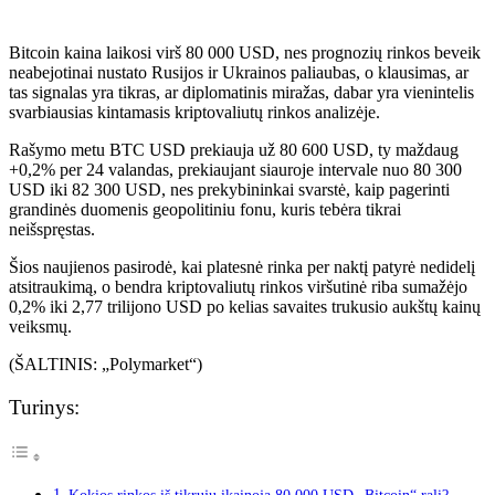
Bitcoin kaina laikosi virš 80 000 USD, nes prognozių rinkos beveik
neabejotinai nustato Rusijos ir Ukrainos paliaubas, o klausimas, ar
tas signalas yra tikras, ar diplomatinis miražas, dabar yra vienintelis
svarbiausias kintamasis kriptovaliutų rinkos analizėje.
Rašymo metu BTC USD prekiauja už 80 600 USD, ty maždaug
+0,2% per 24 valandas, prekiaujant siauroje intervale nuo 80 300
USD iki 82 300 USD, nes prekybininkai svarstė, kaip pagerinti
grandinės duomenis geopolitiniu fonu, kuris tebėra tikrai
neišspręstas.
Šios naujienos pasirodė, kai platesnė rinka per naktį patyrė nedidelį
atsitraukimą, o bendra kriptovaliutų rinkos viršutinė riba sumažėjo
0,2% iki 2,77 trilijono USD po kelias savaites trukusio aukštų kainų
veiksmų.
(ŠALTINIS: „Polymarket“)
Turinys: