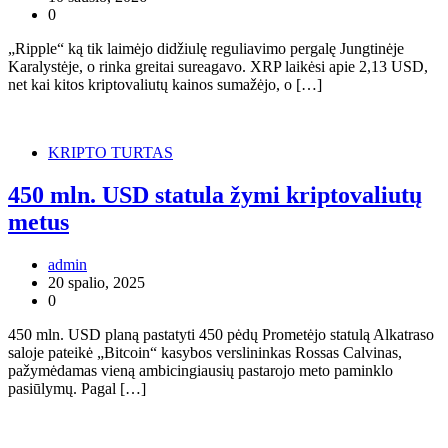
0
„Ripple“ ką tik laimėjo didžiulę reguliavimo pergalę Jungtinėje
Karalystėje, o rinka greitai sureagavo. XRP laikėsi apie 2,13 USD,
net kai kitos kriptovaliutų kainos sumažėjo, o […]
KRIPTO TURTAS
450 mln. USD statula žymi kriptovaliutų
metus
admin
20 spalio, 2025
0
450 mln. USD planą pastatyti 450 pėdų Prometėjo statulą Alkatraso
saloje pateikė „Bitcoin“ kasybos verslininkas Rossas Calvinas,
pažymėdamas vieną ambicingiausių pastarojo meto paminklo
pasiūlymų. Pagal […]