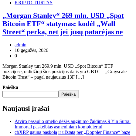
KRIPTO TURTAS
„Morgan Stanley“ 269 mln. USD „Spot
Bitcoin ETF“ statymas: kodėl „Wall
Street“ perka, net jei jūsų patarėjas ne
admin
10 gegužės, 2026
0
Morgan Stanley turi 269,9 mln. USD „Spot Bitcoin“ ETF
pozicijose, o didžioji šios pozicijos dalis yra GBTC – „Grayscale
Bitcoin Trust“ – pagal naujausius 13F […]
Paieška
Paieška
Naujausi įrašai
Atviro pasaulio smėlio dėžės auginimo žaidimas 9 Yin Sutra:
Immortal paskelbtas asmeniniam kompiuteriui
cbXRP gauna paskolą ir užstatą per „Doppler Finance“ bazę