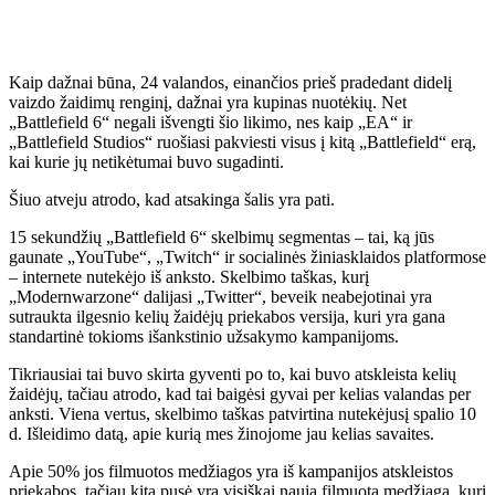
Kaip dažnai būna, 24 valandos, einančios prieš pradedant didelį
vaizdo žaidimų renginį, dažnai yra kupinas nuotėkių. Net
„Battlefield 6“ negali išvengti šio likimo, nes kaip „EA“ ir
„Battlefield Studios“ ruošiasi pakviesti visus į kitą „Battlefield“ erą,
kai kurie jų netikėtumai buvo sugadinti.
Šiuo atveju atrodo, kad atsakinga šalis yra pati.
15 sekundžių „Battlefield 6“ skelbimų segmentas – tai, ką jūs
gaunate „YouTube“, „Twitch“ ir socialinės žiniasklaidos platformose
– internete nutekėjo iš anksto. Skelbimo taškas, kurį
„Modernwarzone“ dalijasi „Twitter“, beveik neabejotinai yra
sutraukta ilgesnio kelių žaidėjų priekabos versija, kuri yra gana
standartinė tokioms išankstinio užsakymo kampanijoms.
Tikriausiai tai buvo skirta gyventi po to, kai buvo atskleista kelių
žaidėjų, tačiau atrodo, kad tai baigėsi gyvai per kelias valandas per
anksti. Viena vertus, skelbimo taškas patvirtina nutekėjusį spalio 10
d. Išleidimo datą, apie kurią mes žinojome jau kelias savaites.
Apie 50% jos filmuotos medžiagos yra iš kampanijos atskleistos
priekabos, tačiau kita pusė yra visiškai nauja filmuota medžiaga, kuri