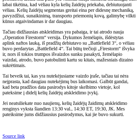
labai tikėtina, kad vėliau kyla kelių žaidėjų priekaba, debiutuojanti
vėliau. Kelių žaidėjų segmentas greitai eina per didesnę mechaniką,
pavyzdžiui, sunaikinimą, transporto priemonių kovą, galimybę vilkti
kūnus atgaivindamas ir dar daugiau.
Tačiau didžiausias atskleidimas yra pabaiga, ir tai atrodo nauja
„Operation Firestorm“ versija. Dykumos žemėlapis, išdėstytas
aplink naftos lauką, iš pradžių debiutavo su „Battlefield 3“, o vėliau
buvo perdarytas „Battlefield 4“. Tai būtų trečioji „Firestorm“ išvyka
ir, nors iš tokios trumpos išvaizdos sunku pasakyti, žemėlapio
vaizdai, atrodo, buvo patobulinti kartu su kitais, mažesniais dizaino
sukrėtimais.
Tai beveik tai, kas yra nutekėjusiame vaizdo įraše, tačiau tai nėra
neįprasta, kad daugiau nutekėjimų bus laikomasi. Galbūt gandai,
kad beta pradžios data pasirodys kitoje skelbimo vietoje, kol
pateksime į didelį kelių žaidėjų atskleidimo įvykį.
Jei neatsiliekate nuo naujienų, kelių žaidėjų žaidimų atskleidimo
renginys vyksta šiandien 13:30 val., 14:30 ET, 19:30, JK. Mes
pateiksime jums didžiausius pasirodymus, kai jie buvo sukurti.
Source link