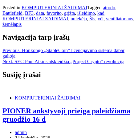
Posted in
KOMPIUTERINIAI ŽAIDIMAI
Tagged
atrodo
,
Battlefield
,
BF3
,
data
,
favorito
,
grįžta
,
išleidimo
,
kad
,
KOMPIUTERINIAI ZAIDIMAI
,
nutekėja
,
Šis
,
vėl
,
ventiliatoriaus
,
žemėlapis
Navigacija tarp įrašų
Previous:
Honkongo „StableCoin“ licencijavimo sistema dabar
galioja
Next:
SEC Paul Atkins atskleidžia „Project Crypto“ revoliuciją
Susiję įrašai
KOMPIUTERINIAI ŽAIDIMAI
PIONER ankstyvoji prieiga paleidžiama
gruodžio 16 d
admin
24 lapkričio, 2025