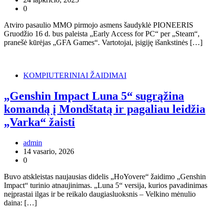
0
Atviro pasaulio MMO pirmojo asmens šaudyklė PIONEERIS
Gruodžio 16 d. bus paleista „Early Access for PC“ per „Steam“,
pranešė kūrėjas „GFA Games“. Vartotojai, įsigiję išankstinės […]
KOMPIUTERINIAI ŽAIDIMAI
„Genshin Impact Luna 5“ sugrąžina
komandą į Mondštatą ir pagaliau leidžia
„Varka“ žaisti
admin
14 vasario, 2026
0
Buvo atskleistas naujausias didelis „HoYovere“ žaidimo „Genshin
Impact“ turinio atnaujinimas. „Luna 5“ versija, kurios pavadinimas
neįprastai ilgas ir be reikalo daugiasluoksnis – Velkino mėnulio
daina: […]