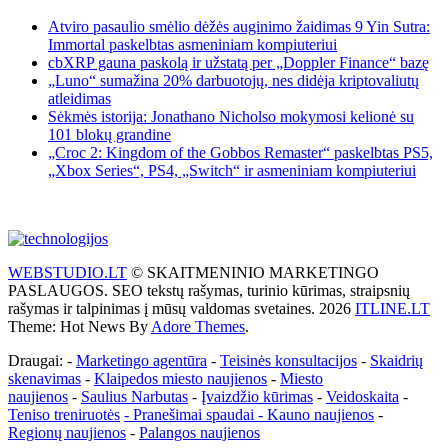
Atviro pasaulio smėlio dėžės auginimo žaidimas 9 Yin Sutra:
Immortal paskelbtas asmeniniam kompiuteriui
cbXRP gauna paskolą ir užstatą per „Doppler Finance“ bazę
„Luno“ sumažina 20% darbuotojų, nes didėja kriptovaliutų
atleidimas
Sėkmės istorija: Jonathano Nicholso mokymosi kelionė su
101 blokų grandine
„Croc 2: Kingdom of the Gobbos Remaster“ paskelbtas PS5,
„Xbox Series“, PS4, „Switch“ ir asmeniniam kompiuteriui
WEBSTUDIO.LT
© SKAITMENINIO MARKETINGO
PASLAUGOS. SEO tekstų rašymas, turinio kūrimas, straipsnių
rašymas ir talpinimas į mūsų valdomas svetaines. 2026
ITLINE.LT
Theme: Hot News By
Adore Themes
.
Draugai: -
Marketingo agentūra
-
Teisinės konsultacijos
-
Skaidrių
skenavimas
-
Klaipedos miesto naujienos
-
Miesto
naujienos
-
Saulius Narbutas
-
Įvaizdžio kūrimas
-
Veidoskaita
-
Teniso treniruotės
- Pranešimai spaudai -
Kauno naujienos
-
Regionų naujienos
-
Palangos naujienos