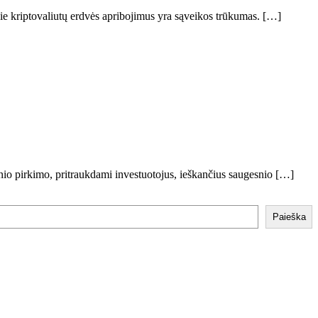
apie kriptovaliutų erdvės apribojimus yra sąveikos trūkumas. […]
io pirkimo, pritraukdami investuotojus, ieškančius saugesnio […]
Paieška