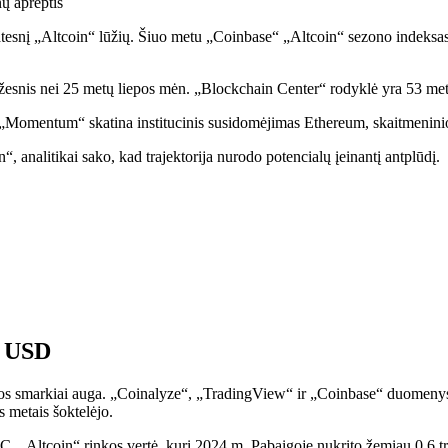
nų aprėptis
atesnį „Altcoin“ lūžių. Šiuo metu „Coinbase“ „Altcoin“ sezono indeksas
žesnis nei 25 metų liepos mėn. „Blockchain Center“ rodyklė yra 53 met
„Momentum“ skatina institucinis susidomėjimas Ethereum, skaitmeninio 
“, analitikai sako, kad trajektorija nurodo potencialų įeinantį antplūdį.
o USD
inos smarkiai auga. „Coinalyze“, „TradingView“ ir „Coinbase“ duomeny
s metais šoktelėjo.
C. „Altcoin“ rinkos vertė, kuri 2024 m. Pabaigoje nukrito žemiau 0,6 tr