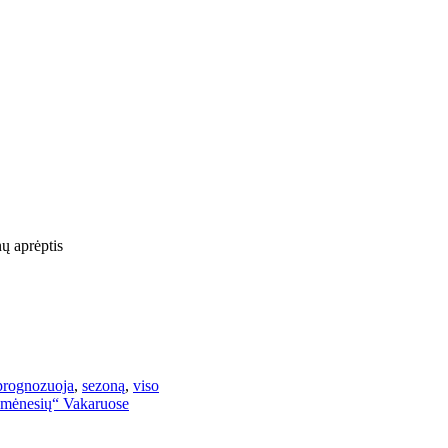
nų aprėptis
prognozuoja
,
sezoną
,
viso
ių mėnesių“ Vakaruose