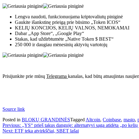
Lengva naudoti, funkcionuojama kriptovaliutų piniginė
Gaukite išankstinę prieigą prie būsimo „Token ICOS“
KELIŲ KONCIJOS, KELIŲ VALNOS, NEMOKAMAI
Dabar „App Store“, „Google Play“
Stakas, kad uždirbtumėte „Native Token $ BEST“
250 000 ir daugiau mėnesinių aktyvių vartotojų
Prisijunkite prie mūsų
Telegrama
kanalas, kad būtų atnaujintas naujie
Source link
Posted in
BLOKŲ GRANDINĖS
Tagged
Altcoin
,
Coinbase
,
masto
,
Navigacija
Previous:
„YS“ prieš takus danguje: alternatyvi saga atidėta „po kel
Next:
ETF teka atvirkščiai, SBET lašai
tarp