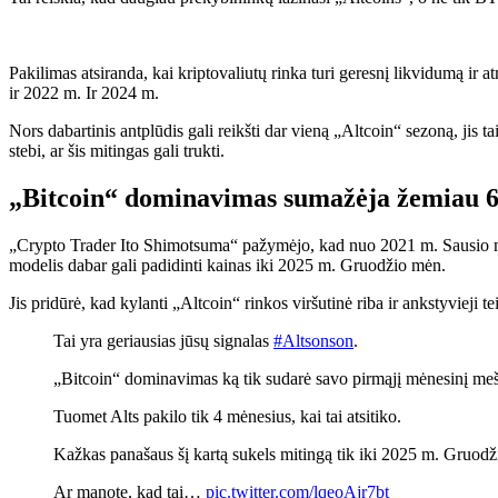
Pakilimas atsiranda, kai kriptovaliutų rinka turi geresnį likvidumą ir 
ir 2022 m. Ir 2024 m.
Nors dabartinis antplūdis gali reikšti dar vieną „Altcoin“ sezoną, jis 
stebi, ar šis mitingas gali trukti.
„Bitcoin“ dominavimas sumažėja žemiau
„Crypto Trader Ito Shimotsuma“ pažymėjo, kad nuo 2021 m. Sausio mėn
modelis dabar gali padidinti kainas iki 2025 m. Gruodžio mėn.
Jis pridūrė, kad kylanti „Altcoin“ rinkos viršutinė riba ir ankstyvieji 
Tai yra geriausias jūsų signalas
#Altsonson
.
„Bitcoin“ dominavimas ką tik sudarė savo pirmąjį mėnesinį me
Tuomet Alts pakilo tik 4 mėnesius, kai tai atsitiko.
Kažkas panašaus šį kartą sukels mitingą tik iki 2025 m. Gruod
Ar manote, kad tai…
pic.twitter.com/lqeoAjr7bt