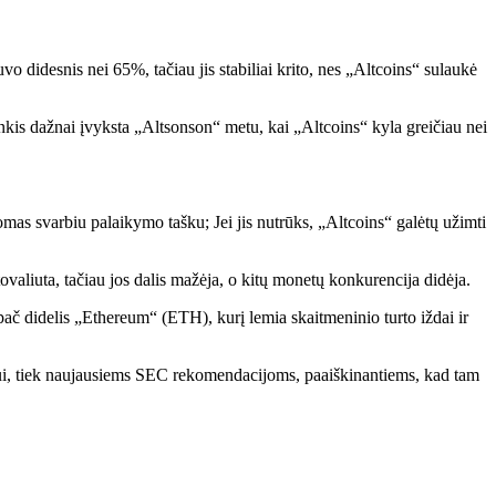
didesnis nei 65%, tačiau jis stabiliai krito, nes „Altcoins“ sulaukė
linkis dažnai įvyksta „Altsonson“ metu, kai „Altcoins“ kyla greičiau nei
as svarbiu palaikymo tašku; Jei jis nutrūks, „Altcoins“ galėtų užimti
ovaliuta, tačiau jos dalis mažėja, o kitų monetų konkurencija didėja.
 ypač didelis „Ethereum“ (ETH), kurį lemia skaitmeninio turto iždai ir
ui, tiek naujausiems SEC rekomendacijoms, paaiškinantiems, kad tam