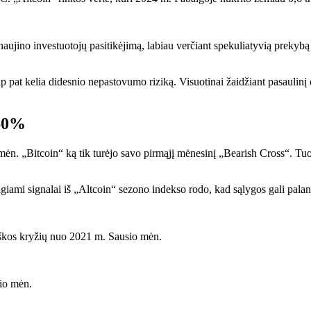
atnaujino investuotojų pasitikėjimą, labiau verčiant spekuliatyvią prekyb
taip pat kelia didesnio nepastovumo riziką. Visuotinai žaidžiant pasauli
 60%
. „Bitcoin“ ką tik turėjo savo pirmąjį mėnesinį „Bearish Cross“. Tuo
teigiami signalai iš „Altcoin“ sezono indekso rodo, kad sąlygos gali palan
škos kryžių nuo 2021 m. Sausio mėn.
žio mėn.