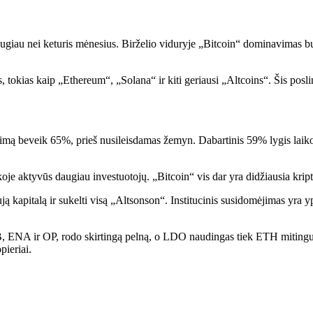
iau nei keturis mėnesius. Birželio viduryje „Bitcoin“ dominavimas buvo 
s, tokias kaip „Ethereum“, „Solana“ ir kiti geriausi „Altcoins“. Šis pos
mą beveik 65%, prieš nusileisdamas žemyn. Dabartinis 59% lygis laikom
koje aktyvūs daugiau investuotojų. „Bitcoin“ vis dar yra didžiausia kript
aują kapitalą ir sukelti visą „Altsonson“. Institucinis susidomėjimas yra
RB, ENA ir OP, rodo skirtingą pelną, o LDO naudingas tiek ETH miting
pieriai.