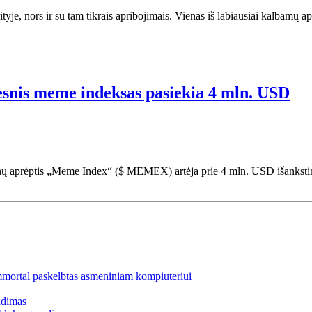
tyje, nors ir su tam tikrais apribojimais. Vienas iš labiausiai kalbamų 
nis meme indeksas pasiekia 4 mln. USD
ienų aprėptis „Meme Index“ ($ MEMEX) artėja prie 4 mln. USD išankstin
mmortal paskelbtas asmeniniam kompiuteriui
idimas