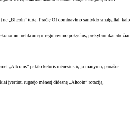
ą į ne „Bitcoin“ turtą. Praėję OI dominavimo santykio smaigaliai, kaip
nį ekonominį netikrumą ir reguliavimo pokyčius, prekybininkai atidžiai
met „Altcoins“ pakilo keturis mėnesius ir, jo manymu, panašus
kiai įvertinti rugsėjo mėnesį didesnę „Altcoin“ rotaciją.