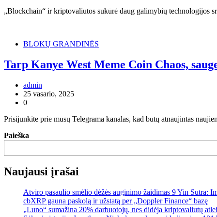
„Blockchain“ ir kriptovaliutos sukūrė daug galimybių technologijos sri
BLOKŲ GRANDINĖS
Tarp Kanye West Meme Coin Chaos, sauges
admin
25 vasario, 2025
0
Prisijunkite prie mūsų Telegrama kanalas, kad būtų atnaujintas nauj
Paieška
Naujausi įrašai
Atviro pasaulio smėlio dėžės auginimo žaidimas 9 Yin Sutra: I
cbXRP gauna paskolą ir užstatą per „Doppler Finance“ bazę
„Luno“ sumažina 20% darbuotojų, nes didėja kriptovaliutų atle