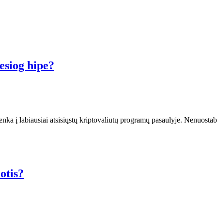
iesiog hipe?
enka į labiausiai atsisiųstų kriptovaliutų programų pasaulyje. Nenuosta
otis?