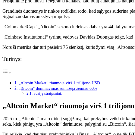
Prisijunkite prie mūsų
Telegrama
kanalas, kad būtų atnaujintas naujie
Grandinės duomenys ir rinkos rodikliai rodo, kad sąlygos suderina pl
Signalizuodamas ankstyvą impulsą.
„CoinmarketCap“ „Altcoin“ sezono indeksas dabar yra 44, tai yra ma
„Coinbase Institutional“ tyrimų vadovas Davidas Duongas teigė, kad 
Nors ši metrika dar turi pasiekti 75 slenkstį, kuris žymi visą „Altsonson
Turinys:
„Altcoin Market“ riaumoja virš 1 trilijono USD
„Bitcoin“ dominavimas sumažėja žemiau 60%
Susiję straipsniai:
„Altcoin Market“ riaumoja virš 1 trilijon
2025 m. „Altcoins“ mato didelį sugrįžimą, kai prekybos veikla ir ka
seka, kiek pinigų yra „Altcoin“ dariniuose, palyginti su „Bitcoin“, šiai
Tai reiškia, kad daugiau prekybininkų lažinasi „Altcoins“, o ne tik BT