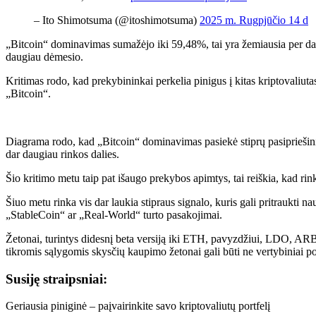
– Ito Shimotsuma (@itoshimotsuma)
2025 m. Rugpjūčio 14 d
„Bitcoin“ dominavimas sumažėjo iki 59,48%, tai yra žemiausia per daug
daugiau dėmesio.
Kritimas rodo, kad prekybininkai perkelia pinigus į kitas kriptovaliuta
„Bitcoin“.
Diagrama rodo, kad „Bitcoin“ dominavimas pasiekė stiprų pasipriešini
dar daugiau rinkos dalies.
Šio kritimo metu taip pat išaugo prekybos apimtys, tai reiškia, kad rin
Šiuo metu rinka vis dar laukia stipraus signalo, kuris gali pritraukti n
„StableCoin“ ar „Real-World“ turto pasakojimai.
Žetonai, turintys didesnį beta versiją iki ETH, pavyzdžiui, LDO, A
tikromis sąlygomis skysčių kaupimo žetonai gali būti ne vertybiniai po
Susiję straipsniai:
Geriausia piniginė – paįvairinkite savo kriptovaliutų portfelį