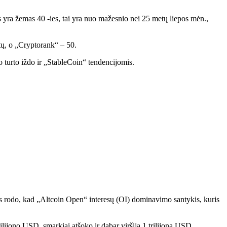
 yra žemas 40 -ies, tai yra nuo mažesnio nei 25 metų liepos mėn.,
ų, o „Cryptorank“ – 50.
turto iždo ir „StableCoin“ tendencijomis.
s rodo, kad „Altcoin Open“ interesų (OI) dominavimo santykis, kuris
ilijono USD, smarkiai atšoko ir dabar viršija 1 trilijoną USD.