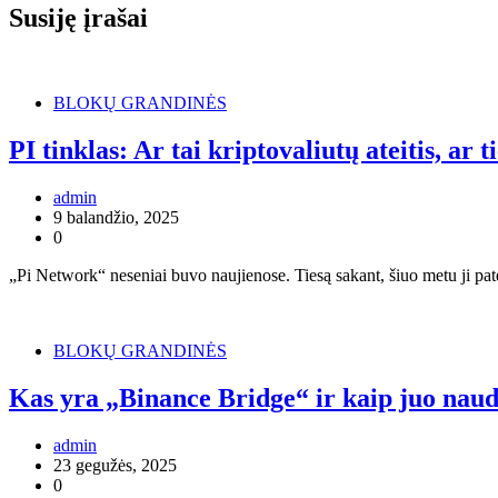
įrašų
Susiję įrašai
BLOKŲ GRANDINĖS
PI tinklas: Ar tai kriptovaliutų ateitis, ar t
admin
9 balandžio, 2025
0
„Pi Network“ neseniai buvo naujienose. Tiesą sakant, šiuo metu ji pat
BLOKŲ GRANDINĖS
Kas yra „Binance Bridge“ ir kaip juo naud
admin
23 gegužės, 2025
0