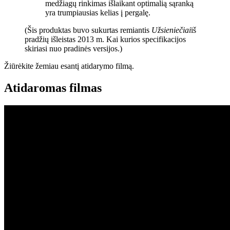
medžiagų rinkimas išlaikant optimalią sąranką
yra trumpiausias kelias į pergalę.
(Šis produktas buvo sukurtas remiantis
Užsieniečiai
iš
pradžių išleistas 2013 m. Kai kurios specifikacijos
skiriasi nuo pradinės versijos.)
Žiūrėkite žemiau esantį atidarymo filmą.
Atidaromas filmas