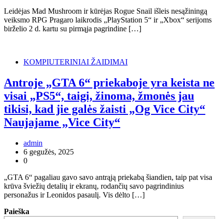
Leidėjas Mad Mushroom ir kūrėjas Rogue Snail išleis nesąžiningą
veiksmo RPG Pragaro laikrodis „PlayStation 5“ ir „Xbox“ serijoms
birželio 2 d. kartu su pirmąja pagrindine […]
KOMPIUTERINIAI ŽAIDIMAI
Antroje „GTA 6“ priekaboje yra keista ne
visai „PS5“, taigi, žinoma, žmonės jau
tikisi, kad jie galės žaisti „Og Vice City“
Naujajame „Vice City“
admin
6 gegužės, 2025
0
„GTA 6“ pagaliau gavo savo antrąją priekabą šiandien, taip pat visa
krūva šviežių detalių ir ekranų, rodančių savo pagrindinius
personažus ir Leonidos pasaulį. Vis dėlto […]
Paieška