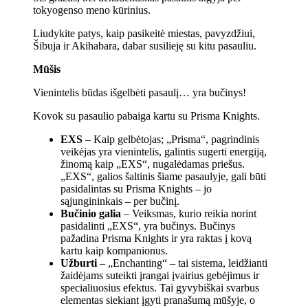
tokyogenso meno kūrinius.
Liudykite patys, kaip pasikeitė miestas, pavyzdžiui,
Šibuja ir Akihabara, dabar susilieję su kitu pasauliu.
Mūšis
Vienintelis būdas išgelbėti pasaulį… yra bučinys!
Kovok su pasaulio pabaiga kartu su Prisma Knights.
EXS
– Kaip gelbėtojas; „Prisma“, pagrindinis
veikėjas yra vienintelis, galintis sugerti energiją,
žinomą kaip „EXS“, nugalėdamas priešus.
„EXS“, galios šaltinis šiame pasaulyje, gali būti
pasidalintas su Prisma Knights – jo
sąjungininkais – per bučinį.
Bučinio galia
– Veiksmas, kurio reikia norint
pasidalinti „EXS“, yra bučinys. Bučinys
pažadina Prisma Knights ir yra raktas į kovą
kartu kaip kompanionus.
Užburti
– „Enchanting“ – tai sistema, leidžianti
žaidėjams suteikti įrangai įvairius gebėjimus ir
specialiuosius efektus. Tai gyvybiškai svarbus
elementas siekiant įgyti pranašumą mūšyje, o