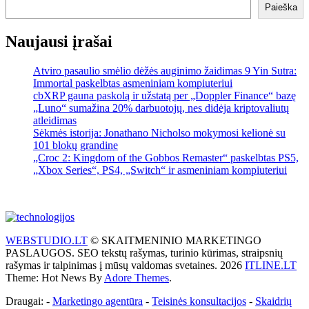
Paieška
Naujausi įrašai
Atviro pasaulio smėlio dėžės auginimo žaidimas 9 Yin Sutra:
Immortal paskelbtas asmeniniam kompiuteriui
cbXRP gauna paskolą ir užstatą per „Doppler Finance“ bazę
„Luno“ sumažina 20% darbuotojų, nes didėja kriptovaliutų
atleidimas
Sėkmės istorija: Jonathano Nicholso mokymosi kelionė su
101 blokų grandine
„Croc 2: Kingdom of the Gobbos Remaster“ paskelbtas PS5,
„Xbox Series“, PS4, „Switch“ ir asmeniniam kompiuteriui
WEBSTUDIO.LT
© SKAITMENINIO MARKETINGO
PASLAUGOS. SEO tekstų rašymas, turinio kūrimas, straipsnių
rašymas ir talpinimas į mūsų valdomas svetaines. 2026
ITLINE.LT
Theme: Hot News By
Adore Themes
.
Draugai: -
Marketingo agentūra
-
Teisinės konsultacijos
-
Skaidrių