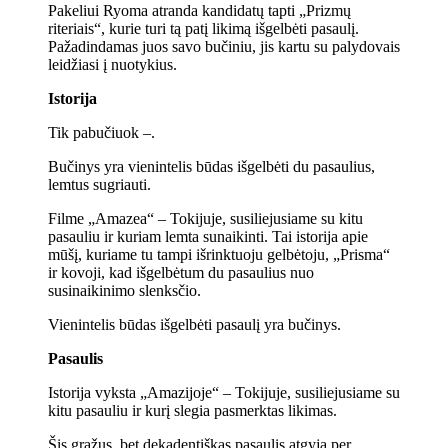
Pakeliui Ryoma atranda kandidatų tapti „Prizmų
riteriais“, kurie turi tą patį likimą išgelbėti pasaulį.
Pažadindamas juos savo bučiniu, jis kartu su palydovais
leidžiasi į nuotykius.
Istorija
Tik pabučiuok –.
Bučinys yra vienintelis būdas išgelbėti du pasaulius,
lemtus sugriauti.
Filme „Amazea“ – Tokijuje, susiliejusiame su kitu
pasauliu ir kuriam lemta sunaikinti. Tai istorija apie
mūšį, kuriame tu tampi išrinktuoju gelbėtoju, „Prisma“
ir kovoji, kad išgelbėtum du pasaulius nuo
susinaikinimo slenksčio.
Vienintelis būdas išgelbėti pasaulį yra bučinys.
Pasaulis
Istorija vyksta „Amazijoje“ – Tokijuje, susiliejusiame su
kitu pasauliu ir kurį slegia pasmerktas likimas.
Šis gražus, bet dekadentiškas pasaulis atgyja per