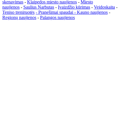
skenavimas
-
Klaipedos miesto naujienos
-
Miesto
naujienos
-
Saulius Narbutas
-
Įvaizdžio kūrimas
-
Veidoskaita
-
Teniso treniruotės
- Pranešimai spaudai -
Kauno naujienos
-
Regionų naujienos
-
Palangos naujienos