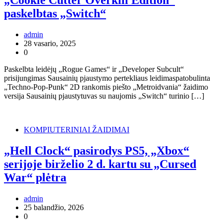
„Cookie Cutter Overkill Edition“
paskelbtas „Switch“
admin
28 vasario, 2025
0
Paskelbta leidėjų „Rogue Games“ ir „Developer Subcult“
prisijungimas Sausainių pjaustymo pertekliaus leidimaspatobulinta
„Techno-Pop-Punk“ 2D rankomis piešto „Metroidvania“ žaidimo
versija Sausainių pjaustytuvas su naujomis „Switch“ turinio […]
KOMPIUTERINIAI ŽAIDIMAI
„Hell Clock“ pasirodys PS5, „Xbox“
serijoje birželio 2 d. kartu su „Cursed
War“ plėtra
admin
25 balandžio, 2026
0