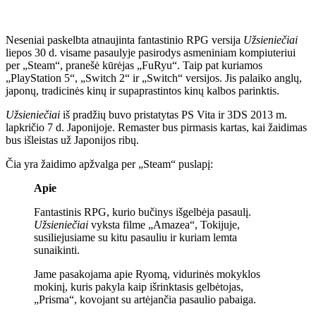
Neseniai paskelbta atnaujinta fantastinio RPG versija
Užsieniečiai
liepos 30 d. visame pasaulyje pasirodys asmeniniam kompiuteriui
per „Steam“, pranešė kūrėjas „FuRyu“. Taip pat kuriamos
„PlayStation 5“, „Switch 2“ ir „Switch“ versijos. Jis palaiko anglų,
japonų, tradicinės kinų ir supaprastintos kinų kalbos parinktis.
Užsieniečiai
iš pradžių buvo pristatytas PS Vita ir 3DS 2013 m.
lapkričio 7 d. Japonijoje. Remaster bus pirmasis kartas, kai žaidimas
bus išleistas už Japonijos ribų.
Čia yra žaidimo apžvalga per „Steam“ puslapį:
Apie
Fantastinis RPG, kurio bučinys išgelbėja pasaulį.
Užsieniečiai
vyksta filme „Amazea“, Tokijuje,
susiliejusiame su kitu pasauliu ir kuriam lemta
sunaikinti.
Jame pasakojama apie Ryomą, vidurinės mokyklos
mokinį, kuris pakyla kaip išrinktasis gelbėtojas,
„Prisma“, kovojant su artėjančia pasaulio pabaiga.