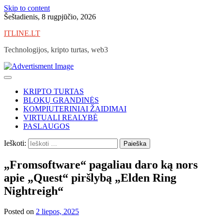
Skip to content
Šeštadienis, 8 rugpjūčio, 2026
ITLINE.LT
Technologijos, kripto turtas, web3
KRIPTO TURTAS
BLOKŲ GRANDINĖS
KOMPIUTERINIAI ŽAIDIMAI
VIRTUALI REALYBĖ
PASLAUGOS
Ieškoti:
„Fromsoftware“ pagaliau daro ką nors
apie „Quest“ piršlybą „Elden Ring
Nightreigh“
Posted on
2 liepos, 2025