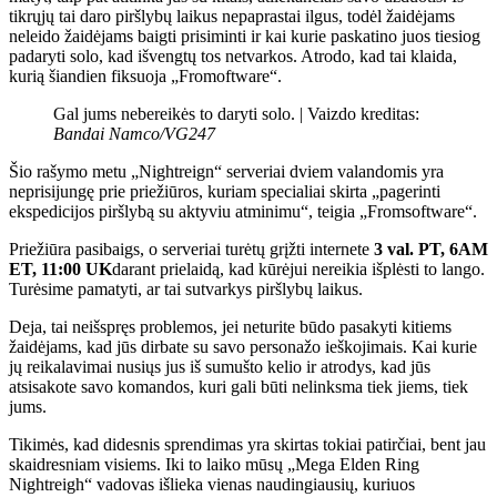
tikrųjų tai daro piršlybų laikus nepaprastai ilgus, todėl žaidėjams
neleido žaidėjams baigti prisiminti ir kai kurie paskatino juos tiesiog
padaryti solo, kad išvengtų tos netvarkos. Atrodo, kad tai klaida,
kurią šiandien fiksuoja „Fromoftware“.
Gal jums nebereikės to daryti solo. |
Vaizdo kreditas:
Bandai Namco/VG247
Šio rašymo metu „Nightreign“ serveriai dviem valandomis yra
neprisijungę prie priežiūros, kuriam specialiai skirta „pagerinti
ekspedicijos piršlybą su aktyviu atminimu“, teigia „Fromsoftware“.
Priežiūra pasibaigs, o serveriai turėtų grįžti internete
3 val. PT, 6AM
ET, 11:00 UK
darant prielaidą, kad kūrėjui nereikia išplėsti to lango.
Turėsime pamatyti, ar tai sutvarkys piršlybų laikus.
Deja, tai neišspręs problemos, jei neturite būdo pasakyti kitiems
žaidėjams, kad jūs dirbate su savo personažo ieškojimais. Kai kurie
jų reikalavimai nusiųs jus iš sumušto kelio ir atrodys, kad jūs
atsisakote savo komandos, kuri gali būti nelinksma tiek jiems, tiek
jums.
Tikimės, kad didesnis sprendimas yra skirtas tokiai patirčiai, bent jau
skaidresniam visiems. Iki to laiko mūsų „Mega Elden Ring
Nightreigh“ vadovas išlieka vienas naudingiausių, kuriuos