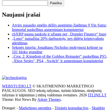
Paieška
Naujausi įrašai
Atviro pasaulio smėlio dėžės auginimo žaidimas 9 Yin Sutra:
Immortal paskelbtas asmeniniam kompiuteriui
cbXRP gauna paskolą ir užstatą per „Doppler Finance“ bazę
„Luno“ sumažina 20% darbuotojų, nes didėja kriptovaliutų
atleidimas
Sėkmės istorija: Jonathano Nicholso mokymosi kelionė su
101 blokų grandine
„Croc 2: Kingdom of the Gobbos Remaster“ paskelbtas PS5,
„Xbox Series“, PS4, „Switch“ ir asmeniniam kompiuteriui
WEBSTUDIO.LT
© SKAITMENINIO MARKETINGO
PASLAUGOS. SEO tekstų rašymas, turinio kūrimas, straipsnių
rašymas ir talpinimas į mūsų valdomas svetaines. 2026
ITLINE.LT
Theme: Hot News By
Adore Themes
.
Draugai: -
Marketingo agentūra
-
Teisinės konsultacijos
-
Skaidrių