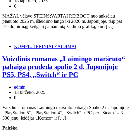
18 lapkričio, 2025
0
MAŽAI. vėlavo STEINS;VARTAI RE:BOOT nuo anksčiau
planuoto 2025 m. išleidimo lango iki 2026 m. Japonijoje, taip pat
išleido pirmąjį žvilgsnį į atnaujintą žaidimo grafiką, kuri […]
KOMPIUTERINIAI ŽAIDIMAI
Vaizdinis romanas „Laimingo maršruto“
pabaiga pradeda spalio 2 d. Japonijoje
PS5, PS4, „Switch“ ir PC
admin
13 birželio, 2025
0
Vaizdinis romanas Laimingo maršruto pabaiga Spalio 2 d. Japonijoje
„PlayStation 5“, „PlayStation 4“, „Switch“ ir PC per „Steam“ – 3
300 jenų, leidėjas „Kemco“ ir […]
Paieška