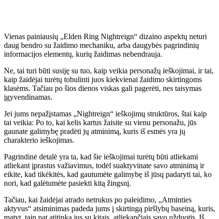
Vienas painiausių „Elden Ring Nightreign“ dizaino aspektų neturi
daug bendro su žaidimo mechaniku, arba daugybės pagrindinių
informacijos elementų, kurių žaidimas nebendrauja.
Ne, tai turi būti susiję su tuo, kaip veikia personažų ieškojimai, ir tai,
kaip žaidėjai turėtų tobulinti juos kiekvienai žaidimo skirtingoms
klasėms. Tačiau po šios dienos viskas gali pagerėti, nes taisymas
įgyvendinamas.
Jei jums nepažįstamas „Nightreign“ ieškojimų struktūros, štai kaip
tai veikia: Po to, kai kelis kartus žaisite su vienu personažu, jūs
gaunate galimybę pradėti jų atminimą, kuris iš esmės yra jų
charakterio ieškojimas.
Pagrindinė detalė yra ta, kad šie ieškojimai turėtų būti atliekami
atliekant įprastus važiavimus, todėl suaktyvinate savo atminimą ir
eikite, kad tikėkitės, kad gautumėte galimybę iš jūsų padaryti tai, ko
nori, kad galėtumėte pasiekti kitą žingsnį.
Tačiau, kai žaidėjai atrado netrukus po paleidimo, „Atminties
aktyvus“ atsiminimas padeda jums į skirtingą piršlybų baseiną, kuris,
matyt, taip pat atitinka jus su kitais, atliekančiais savo užduotis. Iš