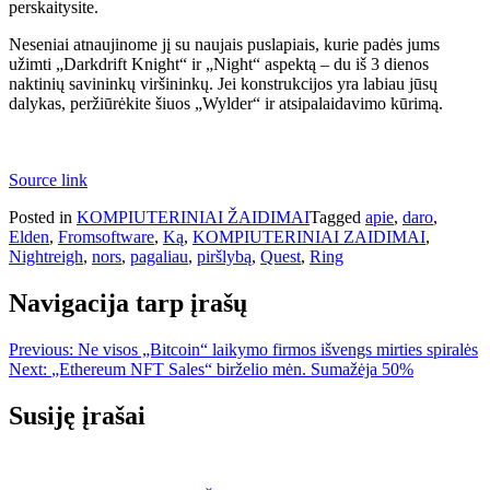
perskaitysite.
Neseniai atnaujinome jį su naujais puslapiais, kurie padės jums
užimti „Darkdrift Knight“ ir „Night“ aspektą – du iš 3 dienos
naktinių savininkų viršininkų. Jei konstrukcijos yra labiau jūsų
dalykas, peržiūrėkite šiuos „Wylder“ ir atsipalaidavimo kūrimą.
Source link
Posted in
KOMPIUTERINIAI ŽAIDIMAI
Tagged
apie
,
daro
,
Elden
,
Fromsoftware
,
Ką
,
KOMPIUTERINIAI ZAIDIMAI
,
Nightreigh
,
nors
,
pagaliau
,
piršlybą
,
Quest
,
Ring
Navigacija tarp įrašų
Previous:
Ne visos „Bitcoin“ laikymo firmos išvengs mirties spiralės
Next:
„Ethereum NFT Sales“ birželio mėn. Sumažėja 50%
Susiję įrašai