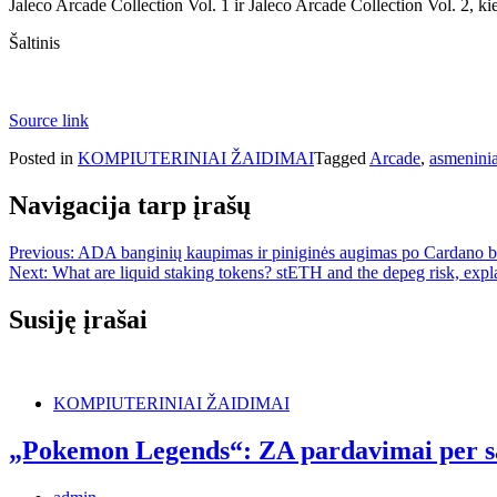
Jaleco Arcade Collection Vol. 1 ir Jaleco Arcade Collection Vol. 2, 
Šaltinis
Source link
Posted in
KOMPIUTERINIAI ŽAIDIMAI
Tagged
Arcade
,
asmenini
Navigacija tarp įrašų
Previous:
ADA banginių kaupimas ir piniginės augimas po Cardano b
Next:
What are liquid staking tokens? stETH and the depeg risk, expl
Susiję įrašai
KOMPIUTERINIAI ŽAIDIMAI
„Pokemon Legends“: ZA pardavimai per sav