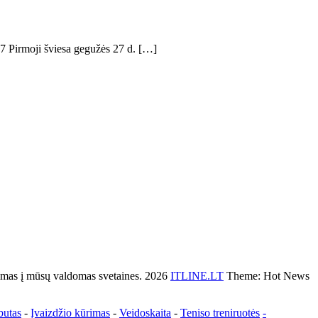
07 Pirmoji šviesa gegužės 27 d. […]
s į mūsų valdomas svetaines. 2026
ITLINE.LT
Theme: Hot News
butas
-
Įvaizdžio kūrimas
-
Veidoskaita
-
Teniso treniruotės
-