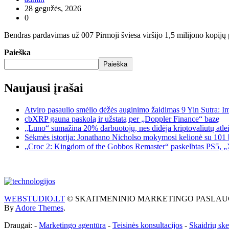
28 gegužės, 2026
0
Bendras pardavimas už 007 Pirmoji šviesa viršijo 1,5 milijono kopijų 
Paieška
Paieška
Naujausi įrašai
Atviro pasaulio smėlio dėžės auginimo žaidimas 9 Yin Sutra: I
cbXRP gauna paskolą ir užstatą per „Doppler Finance“ bazę
„Luno“ sumažina 20% darbuotojų, nes didėja kriptovaliutų atle
Sėkmės istorija: Jonathano Nicholso mokymosi kelionė su 101 
„Croc 2: Kingdom of the Gobbos Remaster“ paskelbtas PS5, „X
WEBSTUDIO.LT
© SKAITMENINIO MARKETINGO PASLAUGOS. SEO te
By
Adore Themes
.
Draugai: -
Marketingo agentūra
-
Teisinės konsultacijos
-
Skaidrių sk