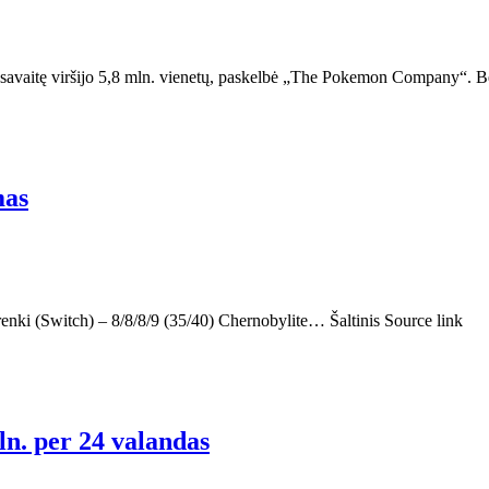
savaitę viršijo 5,8 mln. vienetų, paskelbė „The Pokemon Company“. B
mas
renki (Switch) – 8/8/8/9 (35/40) Chernobylite… Šaltinis Source link
ln. per 24 valandas