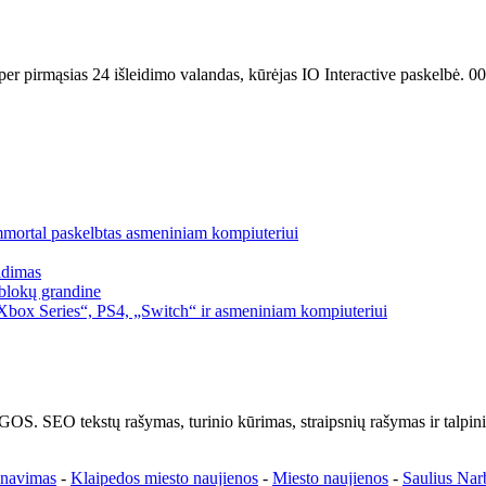
per pirmąsias 24 išleidimo valandas, kūrėjas IO Interactive paskelbė. 0
mmortal paskelbtas asmeniniam kompiuteriui
idimas
blokų grandine
box Series“, PS4, „Switch“ ir asmeniniam kompiuteriui
kstų rašymas, turinio kūrimas, straipsnių rašymas ir talpinima
enavimas
-
Klaipedos miesto naujienos
-
Miesto naujienos
-
Saulius Nar