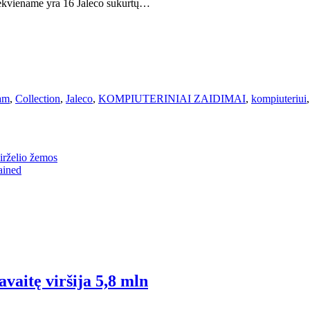
kiekviename yra 16 Jaleco sukurtų…
am
,
Collection
,
Jaleco
,
KOMPIUTERINIAI ZAIDIMAI
,
kompiuteriui
irželio žemos
ained
aitę viršija 5,8 mln