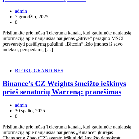
admin
7 gruodžio, 2025
0
Prisijunkite prie mūsų Telegrama kanalą, kad gautumėte naujausią
informaciją apie naujausias naujienas „Strive“ paragino MSCI
persvarstyti pasiūlymą pašalinti „Bitcoin“ iždo įmones iš savo
indeksų, perspėdami, […]
BLOKŲ GRANDINĖS
Binance’s CZ Weights šmeižto ieškinys
prieš senatorių Warreną: pranešimas
admin
30 spalio, 2025
0
Prisijunkite prie mūsų Telegrama kanalą, kad gautumėte naujausią
informaciją apie naujausias naujienas „Binance“ įkūrėjas
Changpeng Zhao (CZ) svarsto ieškinį dėl šmeižto demokratų