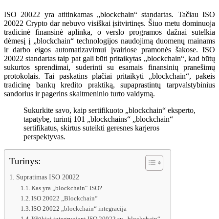
ISO 20022 yra atitinkamas „blockchain“ standartas. Tačiau ISO
20022 Crypto dar nebuvo visiškai įsitvirtinęs. Šiuo metu dominuoja
tradicinė finansinė aplinka, o verslo programos dažnai sutelkia
dėmesį į „blockchain“ technologijos naudojimą duomenų mainams
ir darbo eigos automatizavimui įvairiose pramonės šakose. ISO
20022 standartas taip pat gali būti pritaikytas „blockchain“, kad būtų
sukurtos sprendimai, suderinti su esamais finansinių pranešimų
protokolais. Tai paskatins plačiai pritaikyti „blockchain“, pakeis
tradicinę bankų kredito praktiką, supaprastintų tarpvalstybinius
sandorius ir pagerins skaitmeninio turto valdymą.
Sukurkite savo, kaip sertifikuoto „blockchain“ eksperto,
tapatybę, turintį 101 „blockchains“ „blockchain“
sertifikatus, skirtus suteikti geresnes karjeros
perspektyvas.
Turinys:
Supratimas ISO 20022
Kas yra „blockchain“ ISO?
ISO 20022 „Blockchain“
ISO 20022 „blockchain“ integracija
Iššūkiai integruojant ISO 20022 su „blockchain“