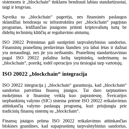
sistemoms ir „blockchain“ tinklams bendrauti labiau standartizuotai,
taigi ir lengviau.
Sąveika su „blockchain“ pagerėja, nes finansinės paslaugos
sklandžiai bendrauja su infrastruktūra per „blockchain“ pagrįstas
programas, leidžiančias įstaigoms priimti kriptovaliutų turtą be
didelių techninių kliūčių ar reguliavimo atstumų.
ISO 20022 Priėmimas gali sustiprinti tarpvalstybinius sandorius.
Finansinių pranešimų perdavimas šiandien yra labai lėtas ir dažnai
yra nenaudingi, nes jie yra neišsamūs. Pranešimų standartizavimas
pagal ISO 20022 pašalina kelių tarpininkų, suderinamų su
„blockchain“, poreikį, todėl operacijos yra tiesiogiai tarp vartotojų.
ISO 20022 „blockchain“ integracija
ISO 20022 integracija į „blockchain“ garantuoja, kad „blockchain“
sandorius patvirtina finansų įstaigos. Tai daro tarptautines
mokėjimus ir finansinę veiklą kuo paprastesnę. Šveicarijos
tarpbankinių valymo (SIC) sistema priėmė ISO 20022 reikalavimus
atitinkančią valymo paslaugų programą, kuri prisijungia prie
tradicinių finansų sistemų su „blockchain“.
Finansų įstaigos priima ISO 20022 reikalavimus atitinkančias
blokines grandines, kad supaprastintų tarpvalstybinius sandorius,