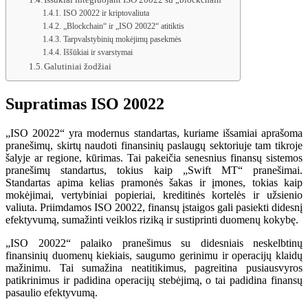
ISO 20022 ir kriptovaliuta
„Blockchain“ ir „ISO 20022“ atitiktis
Tarpvalstybinių mokėjimų pasekmės
Iššūkiai ir svarstymai
Galutiniai žodžiai
Supratimas ISO 20022
„ISO 20022“ yra modernus standartas, kuriame išsamiai aprašoma
pranešimų, skirtų naudoti finansinių paslaugų sektoriuje tam tikroje
šalyje ar regione, kūrimas. Tai pakeičia senesnius finansų sistemos
pranešimų standartus, tokius kaip „Swift MT“ pranešimai.
Standartas apima kelias pramonės šakas ir įmones, tokias kaip
mokėjimai, vertybiniai popieriai, kreditinės kortelės ir užsienio
valiuta. Priimdamos ISO 20022, finansų įstaigos gali pasiekti didesnį
efektyvumą, sumažinti veiklos riziką ir sustiprinti duomenų kokybę.
„ISO 20022“ palaiko pranešimus su didesniais neskelbtinų
finansinių duomenų kiekiais, saugumo gerinimu ir operacijų klaidų
mažinimu. Tai sumažina neatitikimus, pagreitina pusiausvyros
patikrinimus ir padidina operacijų stebėjimą, o tai padidina finansų
pasaulio efektyvumą.