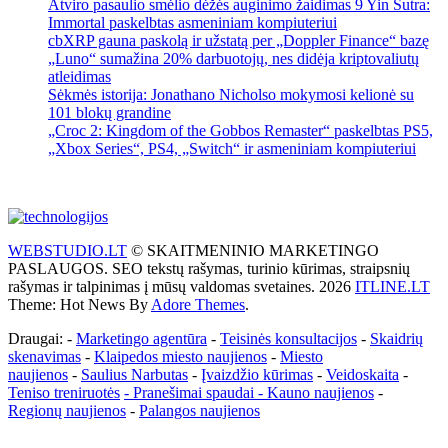
Atviro pasaulio smėlio dėžės auginimo žaidimas 9 Yin Sutra:
Immortal paskelbtas asmeniniam kompiuteriui
cbXRP gauna paskolą ir užstatą per „Doppler Finance“ bazę
„Luno“ sumažina 20% darbuotojų, nes didėja kriptovaliutų
atleidimas
Sėkmės istorija: Jonathano Nicholso mokymosi kelionė su
101 blokų grandine
„Croc 2: Kingdom of the Gobbos Remaster“ paskelbtas PS5,
„Xbox Series“, PS4, „Switch“ ir asmeniniam kompiuteriui
WEBSTUDIO.LT
© SKAITMENINIO MARKETINGO
PASLAUGOS. SEO tekstų rašymas, turinio kūrimas, straipsnių
rašymas ir talpinimas į mūsų valdomas svetaines. 2026
ITLINE.LT
Theme: Hot News By
Adore Themes
.
Draugai: -
Marketingo agentūra
-
Teisinės konsultacijos
-
Skaidrių
skenavimas
-
Klaipedos miesto naujienos
-
Miesto
naujienos
-
Saulius Narbutas
-
Įvaizdžio kūrimas
-
Veidoskaita
-
Teniso treniruotės
- Pranešimai spaudai -
Kauno naujienos
-
Regionų naujienos
-
Palangos naujienos