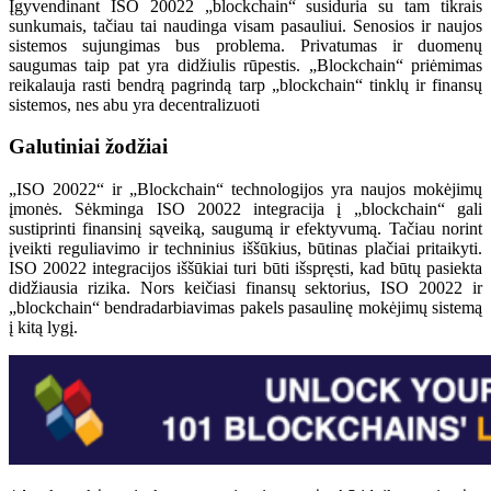
Įgyvendinant ISO 20022 „blockchain“ susiduria su tam tikrais
sunkumais, tačiau tai naudinga visam pasauliui. Senosios ir naujos
sistemos sujungimas bus problema. Privatumas ir duomenų
saugumas taip pat yra didžiulis rūpestis. „Blockchain“ priėmimas
reikalauja rasti bendrą pagrindą tarp „blockchain“ tinklų ir finansų
sistemos, nes abu yra decentralizuoti
Galutiniai žodžiai
„ISO 20022“ ir „Blockchain“ technologijos yra naujos mokėjimų
įmonės. Sėkminga ISO 20022 integracija į „blockchain“ gali
sustiprinti finansinį sąveiką, saugumą ir efektyvumą. Tačiau norint
įveikti reguliavimo ir techninius iššūkius, būtinas plačiai pritaikyti.
ISO 20022 integracijos iššūkiai turi būti išspręsti, kad būtų pasiekta
didžiausia rizika. Nors keičiasi finansų sektorius, ISO 20022 ir
„blockchain“ bendradarbiavimas pakels pasaulinę mokėjimų sistemą
į kitą lygį.