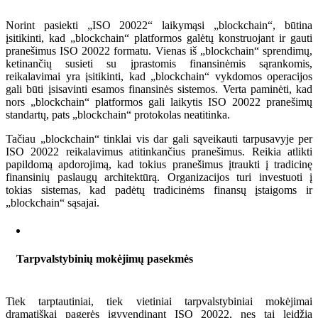
Norint pasiekti „ISO 20022“ laikymąsi „blockchain“, būtina
įsitikinti, kad „blockchain“ platformos galėtų konstruojant ir gauti
pranešimus ISO 20022 formatu. Vienas iš „blockchain“ sprendimų,
ketinančių susieti su įprastomis finansinėmis sąrankomis,
reikalavimai yra įsitikinti, kad „blockchain“ vykdomos operacijos
gali būti įsisavinti esamos finansinės sistemos. Verta paminėti, kad
nors „blockchain“ platformos gali laikytis ISO 20022 pranešimų
standartų, pats „blockchain“ protokolas neatitinka.
Tačiau „blockchain“ tinklai vis dar gali sąveikauti tarpusavyje per
ISO 20022 reikalavimus atitinkančius pranešimus. Reikia atlikti
papildomą apdorojimą, kad tokius pranešimus įtraukti į tradicinę
finansinių paslaugų architektūrą. Organizacijos turi investuoti į
tokias sistemas, kad padėtų tradicinėms finansų įstaigoms ir
„blockchain“ sąsajai.
Tarpvalstybinių mokėjimų pasekmės
Tiek tarptautiniai, tiek vietiniai tarpvalstybiniai mokėjimai
dramatiškai pagerės įgyvendinant ISO 20022, nes tai leidžia