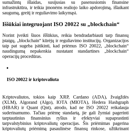
sumažintų išlaidas, susijusias su pasenusiomis finansine
infrastruktūra, ir teikia įmonėms realiojo laiko apdorojimą, išlaikant
saugumą, greitį ir reguliavimo laikymąsi.
Iššūkiai integruojant ISO 20022 su „blockchain“
Norint įveikti šiuos iššūkius, reikia bendradarbiauti tarp finansų
įstaigų, „blockchain“ kūrėjų ir reguliavimo institucijų. Organizacijos
taip pat sugeba įsitikinti, kad priėmus ISO 20022, „blockchain“
naudingumą nepakenkia nustatant standartines „blockchain“
operacijų procedūras.
ISO 20022 ir kriptovaliuta
Kriptovaliutos, tokios kaip XRP, Cardano (ADA), žvaigždės
(XLM), Algorand (Algo), IOTA (MIOTA), Hedera Hashgraph
(HBAR) ir Quant (Qnt), atrodo, kad ne ISO 20022 reikalauja
suderinamumo. Tačiau priėmę standartą, jie gali žymiai pagerinti
tarptautinius finansinius ryšius ir efektyviai supaprastinti
tarpvalstybinius kriptovaliutų operacijas. Šis priėmimas pagerina
kriptovaliutų priėmimą pasaulinėse finansų rinkose, užtikrinant