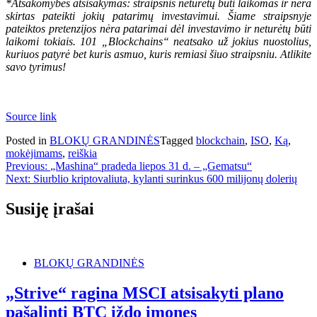
*Atsakomybės atsisakymas: straipsnis neturėtų būti laikomas ir nėra
skirtas pateikti jokių patarimų investavimui. Šiame straipsnyje
pateiktos pretenzijos nėra patarimai dėl investavimo ir neturėtų būti
laikomi tokiais. 101 „Blockchains“ neatsako už jokius nuostolius,
kuriuos patyrė bet kuris asmuo, kuris remiasi šiuo straipsniu. Atlikite
savo tyrimus!
Source link
Posted in
BLOKŲ GRANDINĖS
Tagged
blockchain
,
ISO
,
Ką
,
mokėjimams
,
reiškia
Navigacija
Previous:
„Mashina“ pradeda liepos 31 d. – „Gematsu“
Next:
Siurblio kriptovaliuta, kylanti surinkus 600 milijonų dolerių
tarp
įrašų
Susiję įrašai
BLOKŲ GRANDINĖS
„Strive“ ragina MSCI atsisakyti plano
pašalinti BTC iždo įmones