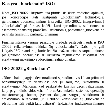
Kas yra „blockchain“ ISO?
Nors „ISO 20022“ kriptovaliuta pirmiausia skirta tradicinei aplinkai,
jos koncepcijos gali sustiprinti „blockchain“ technologiją,
gerindamos duomenų mainus ir sąveiką. ISO 20022 integravimas į
„blockchain“ platformas leidžia kurti sprendimus, suderintus su
esamomis finansinių pranešimų sistemomis, padidinant „blockchain“
pagrįstų finansinių paslaugų priėmimą.
Finansų įstaigos visame pasaulyje pradeda pastebėti naudą iš ISO
20022 reikalavimus atitinkančių „blockchains“. Dabar jie gali
laikytis ISO standartų, kurie leidžia mažiau trinties tarptautiniuose
piniginiuose operacijose ir užtikrina reguliavimo laikymąsi bei
efektyvesnį mokėjimo apdorojimą realiuoju laiku.
ISO 20022 „Blockchain“
„Blockchain“ pagrįsti decentralizuoti sprendimai vis labiau priimami
bankininkystėje ir finansuose dėl jų saugumo, skaidrumo ir
efektyvumo. Manoma, kad paskirstyto knygos decentralizavimas,
kaip pagrindinis „blockchain“ bruožas, sukelia sistemos operacijų
transformaciją, būtent, įvedant daugiau saugos, skaidrumo ir
efektyvumo. Kita vertus, „ISO 20022“ konsolidacija į „blockchain“
platformas gali veikti kaip „šliuzai“, leidžiantys tradicinėms finansų