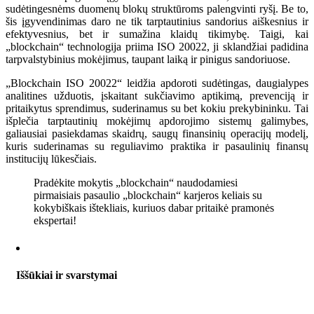
sudėtingesnėms duomenų blokų struktūroms palengvinti ryšį. Be to,
šis įgyvendinimas daro ne tik tarptautinius sandorius aiškesnius ir
efektyvesnius, bet ir sumažina klaidų tikimybę. Taigi, kai
„blockchain“ technologija priima ISO 20022, ji sklandžiai padidina
tarpvalstybinius mokėjimus, taupant laiką ir pinigus sandoriuose.
„Blockchain ISO 20022“ leidžia apdoroti sudėtingas, daugialypes
analitines užduotis, įskaitant sukčiavimo aptikimą, prevenciją ir
pritaikytus sprendimus, suderinamus su bet kokiu prekybininku. Tai
išplečia tarptautinių mokėjimų apdorojimo sistemų galimybes,
galiausiai pasiekdamas skaidrų, saugų finansinių operacijų modelį,
kuris suderinamas su reguliavimo praktika ir pasaulinių finansų
institucijų lūkesčiais.
Pradėkite mokytis „blockchain“ naudodamiesi
pirmaisiais pasaulio „blockchain“ karjeros keliais su
kokybiškais ištekliais, kuriuos dabar pritaikė pramonės
ekspertai!
Iššūkiai ir svarstymai