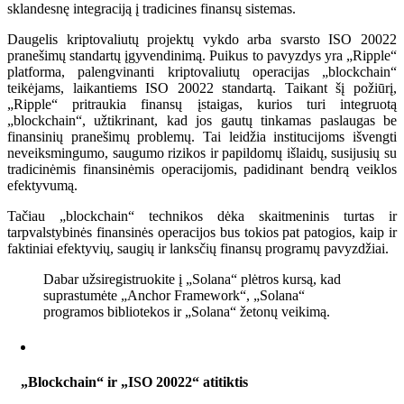
sklandesnę integraciją į tradicines finansų sistemas.
Daugelis kriptovaliutų projektų vykdo arba svarsto ISO 20022
pranešimų standartų įgyvendinimą. Puikus to pavyzdys yra „Ripple“
platforma, palengvinanti kriptovaliutų operacijas „blockchain“
teikėjams, laikantiems ISO 20022 standartą. Taikant šį požiūrį,
„Ripple“ pritraukia finansų įstaigas, kurios turi integruotą
„blockchain“, užtikrinant, kad jos gautų tinkamas paslaugas be
finansinių pranešimų problemų. Tai leidžia institucijoms išvengti
neveiksmingumo, saugumo rizikos ir papildomų išlaidų, susijusių su
tradicinėmis finansinėmis operacijomis, padidinant bendrą veiklos
efektyvumą.
Tačiau „blockchain“ technikos dėka skaitmeninis turtas ir
tarpvalstybinės finansinės operacijos bus tokios pat patogios, kaip ir
faktiniai efektyvių, saugių ir lanksčių finansų programų pavyzdžiai.
Dabar užsiregistruokite į „Solana“ plėtros kursą, kad
suprastumėte „Anchor Framework“, „Solana“
programos bibliotekos ir „Solana“ žetonų veikimą.
„Blockchain“ ir „ISO 20022“ atitiktis