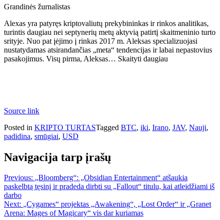
Grandinės žurnalistas
Alexas yra patyręs kriptovaliutų prekybininkas ir rinkos analitikas,
turintis daugiau nei septynerių metų aktyvią patirtį skaitmeninio turto
srityje. Nuo pat įėjimo į rinkas 2017 m. Aleksas specializuojasi
nustatydamas atsirandančias „meta“ tendencijas ir labai nepastovius
pasakojimus. Visų pirma, Aleksas… Skaityti daugiau
Source link
Posted in
KRIPTO TURTAS
Tagged
BTC
,
iki
,
Irano
,
JAV
,
Nauji
,
padidina
,
smūgiai
,
USD
Navigacija tarp įrašų
Previous:
„Bloomberg“: „Obsidian Entertainment“ atšaukia
paskelbtą tęsinį ir pradeda dirbti su „Fallout“ titulu, kai atleidžiami iš
darbo
Next:
„Cygames“ projektas „Awakening“, „Lost Order“ ir „Granet
Arena: Mages of Magicary“ vis dar kuriamas