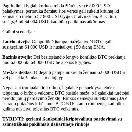
Pagrindiniai lygiai, kuriuos reikia žiūrėti, yra 62 000 USD
palaikymas; pertrauka žemiau šios vertės gali sukelti kritimą iki
žemiausio metinio 57 800 USD lygio. Ir atvirkščiai, BTC turi
susigrąžinti 64 004 USD, kad būtų patikimas atkūrimas.
Galimi scenarijai:
Jaučio atvejis:
Geopolitinė įtampa mažėja, todėl BTC gali
susigrąžinti 64 000 USD ir nusitaikyti į 50 dienų EMA.
Bazinis atvejis:
Dėl besitęsiančio lengvo konflikto BTC prekiauja
nuo 62 000 iki 64 000 USD be aiškios krypties.
Meškos dėklas:
Didėjanti įtampa nukrenta žemiau 62 000 USD ir
vėl pasiekia žemiausią metinį lygį.
Nepaisant trumpalaikio kritimo, ilgalaikė perspektyva tebėra
teigiama, o biržoje valdoma BTC pasiūla maža, o ilgalaikiai turėtojai
nerodo jokių pardavimo ženklų. Rinkos dėmesys sutelkiamas į JAV
ir Irano pokyčius ir būsimus BTC ETF srauto rodmenis, kad būtų
galima nustatyti tolesnius BTC veiksmus.
TYRINTI: geriausi išankstiniai kriptovaliutų pardavimai su
asimetriškais pakilimais dabartinėje rinkoje