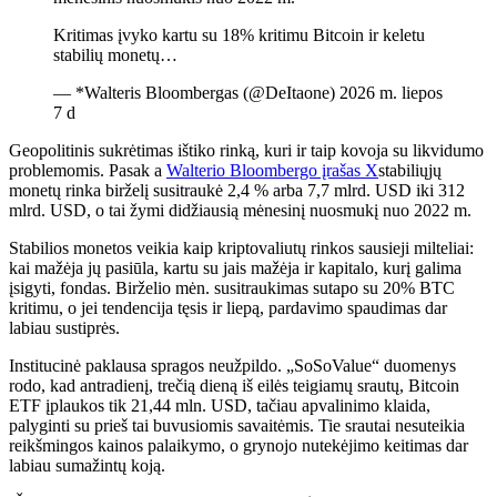
Kritimas įvyko kartu su 18% kritimu Bitcoin ir keletu
stabilių monetų…
— *Walteris Bloombergas (@DeItaone) 2026 m. liepos
7 d
Geopolitinis sukrėtimas ištiko rinką, kuri ir taip kovoja su likvidumo
problemomis. Pasak a
Walterio Bloombergo įrašas X
stabiliųjų
monetų rinka birželį susitraukė 2,4 % arba 7,7 mlrd. USD iki 312
mlrd. USD, o tai žymi didžiausią mėnesinį nuosmukį nuo 2022 m.
Stabilios monetos veikia kaip kriptovaliutų rinkos sausieji milteliai:
kai mažėja jų pasiūla, kartu su jais mažėja ir kapitalo, kurį galima
įsigyti, fondas. Birželio mėn. susitraukimas sutapo su 20% BTC
kritimu, o jei tendencija tęsis ir liepą, pardavimo spaudimas dar
labiau sustiprės.
Institucinė paklausa spragos neužpildo. „SoSoValue“ duomenys
rodo, kad antradienį, trečią dieną iš eilės teigiamų srautų, Bitcoin
ETF įplaukos tik 21,44 mln. USD, tačiau apvalinimo klaida,
palyginti su prieš tai buvusiomis savaitėmis. Tie srautai nesuteikia
reikšmingos kainos palaikymo, o grynojo nutekėjimo keitimas dar
labiau sumažintų koją.