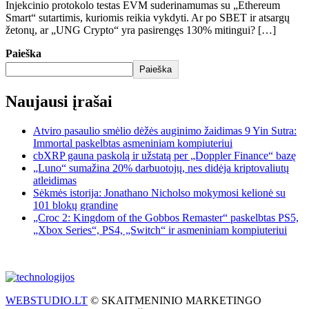
Injekcinio protokolo testas EVM suderinamumas su „Ethereum
Smart“ sutartimis, kuriomis reikia vykdyti. Ar po SBET ir atsargų
žetonų, ar „UNG Crypto“ yra pasirengęs 130% mitingui? […]
Paieška
Paieška
Naujausi įrašai
Atviro pasaulio smėlio dėžės auginimo žaidimas 9 Yin Sutra:
Immortal paskelbtas asmeniniam kompiuteriui
cbXRP gauna paskolą ir užstatą per „Doppler Finance“ bazę
„Luno“ sumažina 20% darbuotojų, nes didėja kriptovaliutų
atleidimas
Sėkmės istorija: Jonathano Nicholso mokymosi kelionė su
101 blokų grandine
„Croc 2: Kingdom of the Gobbos Remaster“ paskelbtas PS5,
„Xbox Series“, PS4, „Switch“ ir asmeniniam kompiuteriui
WEBSTUDIO.LT
© SKAITMENINIO MARKETINGO