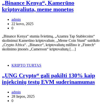
„Binance Kenya“, Kamerūno
kriptovaliuta, meme monetos
admin
22 kovo, 2025
0
„Binance Kenya“ stumia švietimą, „Azamra Tap Stablecoins“
skolinimui Kamerūno kriptovaliute, „Meme Coin Stunt“ sutrikdo
„Crypto Africa“. „Binance“, kriptovaliutų milžino ir „Fintech“
skolinimo įmonės „Cameroon“ kriptovaliutų […]
KRIPTO TURTAS
„UNG Crypto“ gali pakilti 130% kaip
injekcinių testų EVM suderinamumas
admin
28 liepos, 2025
0