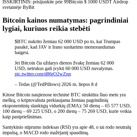
IŠSKIRTINIS: prisijunkite prie 99Bitcoin $ 1000 USDT Airdrop
svetainėje ByBit
Bitcoin kainos numatymas: pagrindiniai
lygiai, kuriuos reikia stebėti
$BTC nukrito žemiau 62 000 USD po to, kai Trumpas
pasakė, kad JAV ir Irano susitarimo memorandumas
baigėsi.
Jei Bitcoin čia uždarys dienos žvakę žemiau 62 000
USD, netrukus gali įvykti 60 000 USD nuvalymas.
pic.twitter.com/d86rO2wZnn
– Tedas (@TedPillows) 2026 m. liepos 8 d
Kitose Bitcoin naujienose techninė BTC struktūra šiuo metu yra
meškų, o kriptovaliuta prekiaujama žemiau pagrindinių
eksponentinių slankiųjų vidurkių (EMA): 50 dienų – 65 577 USD,
100 dienų – 69 225 USD, o 200 dienų – 75 269 USD, kurie veikia
kaip pasipriešinimas.
Santykinio stiprumo indeksas (RSI) yra apie 48, o tai rodo neutralų
impulsą, o MACD rodo mažėjantį spaudimą.