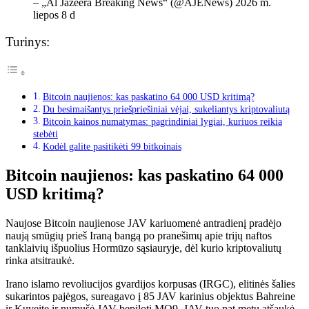
– „Al Jazeera Breaking News“ (@AJENews) 2026 m.
liepos 8 d
Turinys:
Bitcoin naujienos: kas paskatino 64 000 USD kritimą?
Du besimaišantys priešpriešiniai vėjai, sukeliantys kriptovaliutą
Bitcoin kainos numatymas: pagrindiniai lygiai, kuriuos reikia
stebėti
Kodėl galite pasitikėti 99 bitkoinais
Bitcoin naujienos: kas paskatino 64 000
USD kritimą?
Naujose Bitcoin naujienose JAV kariuomenė antradienį pradėjo
naują smūgių prieš Iraną bangą po pranešimų apie trijų naftos
tanklaivių išpuolius Hormūzo sąsiauryje, dėl kurio kriptovaliutų
rinka atsitraukė.
Irano islamo revoliucijos gvardijos korpusas (IRGC), elitinės šalies
sukarintos pajėgos, sureagavo į 85 JAV karinius objektus Bahreine
ir Kuveite ir numušė JAV bepilotį MQ9. JAV tuo pat metu atšaukė