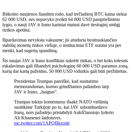
Bitkoino naujienos šiandien rodo, kad trečiadienį BTC kaina siekia
62 000 USD, nes nepavyko įveikti 64 000 USD pasipriešinimo
lygio, o nauji JAV ir Irano kariniai mainai davė tiesioginį smūgį
rizikos apetitui.
Išpardavimas nevyksta vakuume; jis atsiduria besitraukiančios
stabilių monetų rinkos viršuje, o instituciniai ETF srautai yra per
menki, kad sugertų spaudimą.
Šis naujas JAV ir Irano konfliktas sukrėtė rinkas, o bet koks tolesnis
eskalavimas gali išbandyti psichologinę 60 000 USD paramos zoną,
kurią dar kartą pažeidus, 50 000 USD vidurkis gali būti peržiūrėtas.
Prezidentas Trumpas pareiškė, kad susitarimo
memorandumas, kuriuo grindžiamos paliaubos tarp
JAV ir Irano, „baigtas“.
Trumpas tokius komentarus išsakė NATO viršūnių
susitikime Turkijoje po to, kai JAV subombardavo
Iraną, nors pažadėjo pristabdyti Aukščiausiojo lyderio
Ali Khamenei laidotuves.
pic.twitter.com/1APQBkzonh