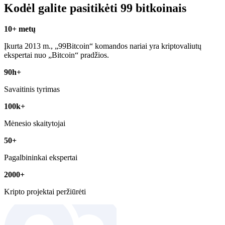
Kodėl galite pasitikėti 99 bitkoinais
10+ metų
Įkurta 2013 m., „99Bitcoin“ komandos nariai yra kriptovaliutų
ekspertai nuo „Bitcoin“ pradžios.
90h+
Savaitinis tyrimas
100k+
Mėnesio skaitytojai
50+
Pagalbininkai ekspertai
2000+
Kripto projektai peržiūrėti