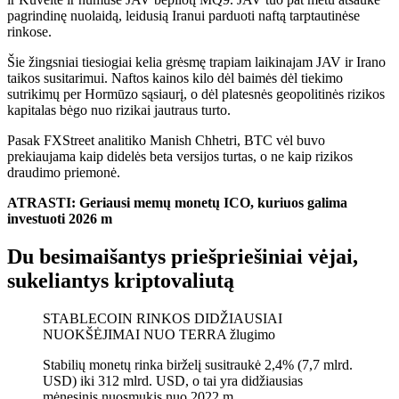
pagrindinę nuolaidą, leidusią Iranui parduoti naftą tarptautinėse
rinkose.
Šie žingsniai tiesiogiai kelia grėsmę trapiam laikinajam JAV ir Irano
taikos susitarimui. Naftos kainos kilo dėl baimės dėl tiekimo
sutrikimų per Hormūzo sąsiaurį, o dėl platesnės geopolitinės rizikos
kapitalas bėgo nuo rizikai jautraus turto.
Pasak FXStreet analitiko Manish Chhetri, BTC vėl buvo
prekiaujama kaip didelės beta versijos turtas, o ne kaip rizikos
draudimo priemonė.
ATRASTI: Geriausi memų monetų ICO, kuriuos galima
investuoti 2026 m
Du besimaišantys priešpriešiniai vėjai,
sukeliantys kriptovaliutą
STABLECOIN RINKOS DIDŽIAUSIAI
NUOKŠĖJIMAI NUO TERRA žlugimo
Stabilių monetų rinka birželį susitraukė 2,4% (7,7 mlrd.
USD) iki 312 mlrd. USD, o tai yra didžiausias
mėnesinis nuosmukis nuo 2022 m.