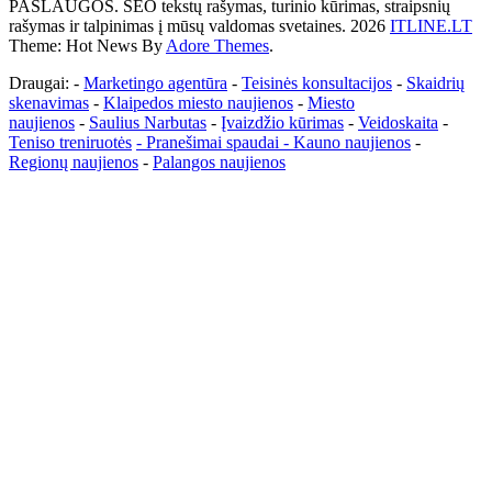
PASLAUGOS. SEO tekstų rašymas, turinio kūrimas, straipsnių
rašymas ir talpinimas į mūsų valdomas svetaines. 2026
ITLINE.LT
Theme: Hot News By
Adore Themes
.
Draugai: -
Marketingo agentūra
-
Teisinės konsultacijos
-
Skaidrių
skenavimas
-
Klaipedos miesto naujienos
-
Miesto
naujienos
-
Saulius Narbutas
-
Įvaizdžio kūrimas
-
Veidoskaita
-
Teniso treniruotės
- Pranešimai spaudai -
Kauno naujienos
-
Regionų naujienos
-
Palangos naujienos