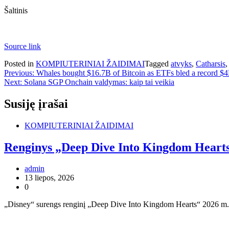
Šaltinis
Source link
Posted in
KOMPIUTERINIAI ŽAIDIMAI
Tagged
atvyks
,
Catharsis
Navigacija
Previous:
Whales bought $16.7B of Bitcoin as ETFs bled a record $
Next:
Solana SGP Onchain valdymas: kaip tai veikia
tarp
įrašų
Susiję įrašai
KOMPIUTERINIAI ŽAIDIMAI
Renginys „Deep Dive Into Kingdom Hearts
admin
13 liepos, 2026
0
„Disney“ surengs renginį „Deep Dive Into Kingdom Hearts“ 2026 m. 