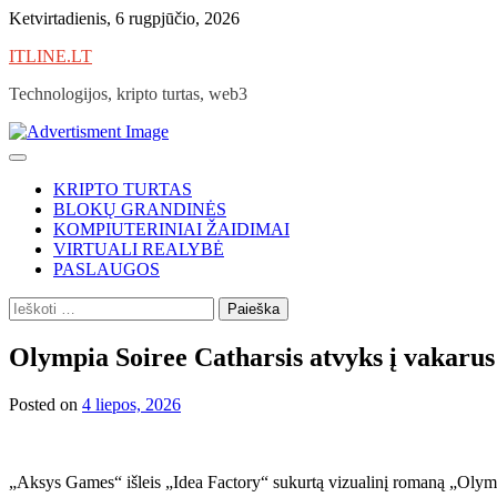
Skip
Ketvirtadienis, 6 rugpjūčio, 2026
to
ITLINE.LT
content
Technologijos, kripto turtas, web3
KRIPTO TURTAS
BLOKŲ GRANDINĖS
KOMPIUTERINIAI ŽAIDIMAI
VIRTUALI REALYBĖ
PASLAUGOS
Ieškoti:
Olympia Soiree Catharsis atvyks į vakaru
Posted on
4 liepos, 2026
„Aksys Games“ išleis „Idea Factory“ sukurtą vizualinį romaną „Olym