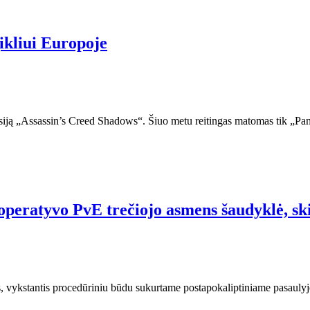
gikliui Europoje
rsiją „Assassin’s Creed Shadows“. Šiuo metu reitingas matomas tik „P
peratyvo PvE trečiojo asmens šaudyklė, sk
s, vykstantis procedūriniu būdu sukurtame postapokaliptiniame pasauly