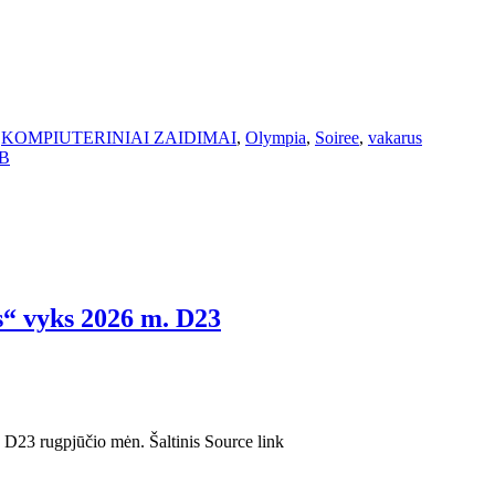
,
KOMPIUTERINIAI ZAIDIMAI
,
Olympia
,
Soiree
,
vakarus
4B
“ vyks 2026 m. D23
D23 rugpjūčio mėn. Šaltinis Source link