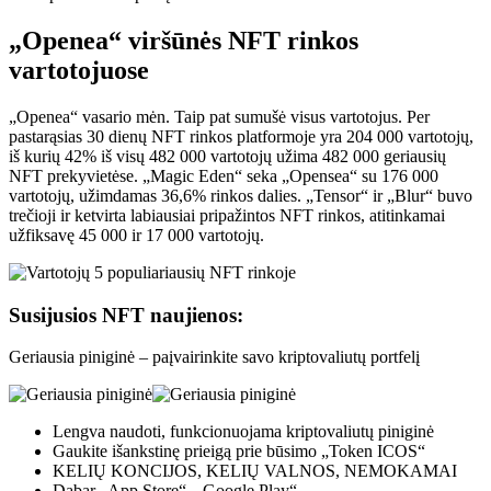
„Openea“ viršūnės NFT rinkos
vartotojuose
„Openea“ vasario mėn. Taip pat sumušė visus vartotojus. Per
pastarąsias 30 dienų NFT rinkos platformoje yra 204 000 vartotojų,
iš kurių 42% iš visų 482 000 vartotojų užima 482 000 geriausių
NFT prekyvietėse. „Magic Eden“ seka „Opensea“ su 176 000
vartotojų, užimdamas 36,6% rinkos dalies. „Tensor“ ir „Blur“ buvo
trečioji ir ketvirta labiausiai pripažintos NFT rinkos, atitinkamai
užfiksavę 45 000 ir 17 000 vartotojų.
Susijusios NFT naujienos:
Geriausia piniginė – paįvairinkite savo kriptovaliutų portfelį
Lengva naudoti, funkcionuojama kriptovaliutų piniginė
Gaukite išankstinę prieigą prie būsimo „Token ICOS“
KELIŲ KONCIJOS, KELIŲ VALNOS, NEMOKAMAI
Dabar „App Store“, „Google Play“