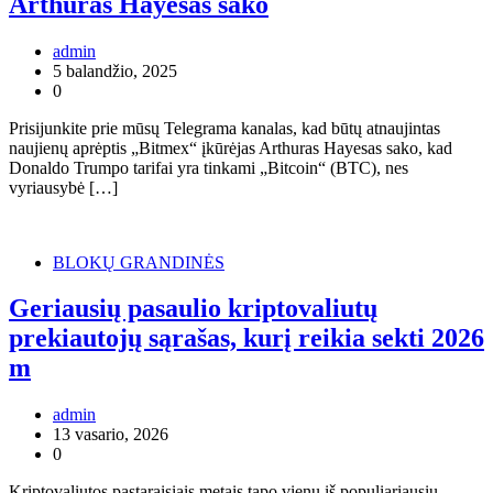
Arthuras Hayesas sako
admin
5 balandžio, 2025
0
Prisijunkite prie mūsų Telegrama kanalas, kad būtų atnaujintas
naujienų aprėptis „Bitmex“ įkūrėjas Arthuras Hayesas sako, kad
Donaldo Trumpo tarifai yra tinkami „Bitcoin“ (BTC), nes
vyriausybė […]
BLOKŲ GRANDINĖS
Geriausių pasaulio kriptovaliutų
prekiautojų sąrašas, kurį reikia sekti 2026
m
admin
13 vasario, 2026
0
Kriptovaliutos pastaraisiais metais tapo vienu iš populiariausių