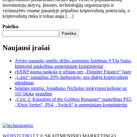
investuotojų aktyvų. Įmonės, technologijų organizacijos ir
vyriausybės visame pasaulyje pripažino kriptovaliutų potencialą, o
kriptovaliutų rinka ir toliau auga […]
Paieška
Paieška
Naujausi įrašai
Atviro pasaulio smėlio dėžės auginimo žaidimas 9 Yin Sutra:
Immortal paskelbtas asmeniniam kompiuteriui
cbXRP gauna paskolą ir užstatą per „Doppler Finance“ bazę
„Luno“ sumažina 20% darbuotojų, nes didėja kriptovaliutų
atleidimas
Sėkmės istorija: Jonathano Nicholso mokymosi kelionė su
101 blokų grandine
„Croc 2: Kingdom of the Gobbos Remaster“ paskelbtas PS5,
„Xbox Series“, PS4, „Switch“ ir asmeniniam kompiuteriui
WEBSTUDIO.LT
© SKAITMENINIO MARKETINGO