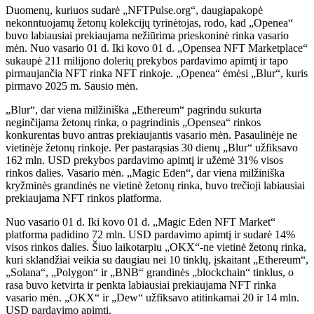
Duomenų, kuriuos sudarė „NFTPulse.org“, daugiapakopė
nekonntuojamų žetonų kolekcijų tyrinėtojas, rodo, kad „Openea“
buvo labiausiai prekiaujama nežiūrima prieskoninė rinka vasario
mėn. Nuo vasario 01 d. Iki kovo 01 d. „Opensea NFT Marketplace“
sukaupė 211 milijono dolerių prekybos pardavimo apimtį ir tapo
pirmaujančia NFT rinka NFT rinkoje. „Openea“ ėmėsi „Blur“, kuris
pirmavo 2025 m. Sausio mėn.
„Blur“, dar viena milžiniška „Ethereum“ pagrindu sukurta
neginčijama žetonų rinka, o pagrindinis „Opensea“ rinkos
konkurentas buvo antras prekiaujantis vasario mėn. Pasaulinėje ne
vietinėje žetonų rinkoje. Per pastarąsias 30 dienų „Blur“ užfiksavo
162 mln. USD prekybos pardavimo apimtį ir užėmė 31% visos
rinkos dalies. Vasario mėn. „Magic Eden“, dar viena milžiniška
kryžminės grandinės ne vietinė žetonų rinka, buvo trečioji labiausiai
prekiaujama NFT rinkos platforma.
Nuo vasario 01 d. Iki kovo 01 d. „Magic Eden NFT Market“
platforma padidino 72 mln. USD pardavimo apimtį ir sudarė 14%
visos rinkos dalies. Šiuo laikotarpiu „OKX“-ne vietinė žetonų rinka,
kuri sklandžiai veikia su daugiau nei 10 tinklų, įskaitant „Ethereum“,
„Solana“, „Polygon“ ir „BNB“ grandinės „blockchain“ tinklus, o
rasa buvo ketvirta ir penkta labiausiai prekiaujama NFT rinka
vasario mėn. „OKX“ ir „Dew“ užfiksavo atitinkamai 20 ir 14 mln.
USD pardavimo apimtį.