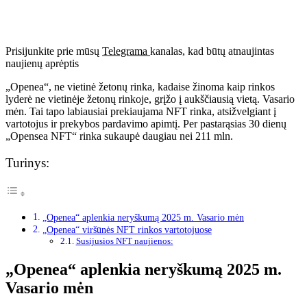
Prisijunkite prie mūsų
Telegrama
kanalas, kad būtų atnaujintas
naujienų aprėptis
„Openea“, ne vietinė žetonų rinka, kadaise žinoma kaip rinkos
lyderė ne vietinėje žetonų rinkoje, grįžo į aukščiausią vietą. Vasario
mėn. Tai tapo labiausiai prekiaujama NFT rinka, atsižvelgiant į
vartotojus ir prekybos pardavimo apimtį. Per pastarąsias 30 dienų
„Opensea NFT“ rinka sukaupė daugiau nei 211 mln.
Turinys:
„Openea“ aplenkia neryškumą 2025 m. Vasario mėn
„Openea“ viršūnės NFT rinkos vartotojuose
Susijusios NFT naujienos:
„Openea“ aplenkia neryškumą 2025 m.
Vasario mėn