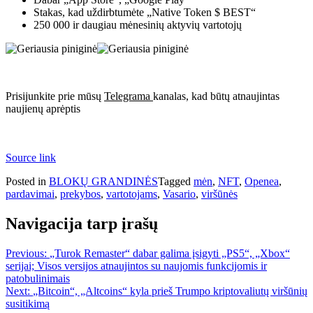
Stakas, kad uždirbtumėte „Native Token $ BEST“
250 000 ir daugiau mėnesinių aktyvių vartotojų
Prisijunkite prie mūsų
Telegrama
kanalas, kad būtų atnaujintas
naujienų aprėptis
Source link
Posted in
BLOKŲ GRANDINĖS
Tagged
mėn
,
NFT
,
Openea
,
pardavimai
,
prekybos
,
vartotojams
,
Vasario
,
viršūnės
Navigacija tarp įrašų
Previous:
„Turok Remaster“ dabar galima įsigyti „PS5“, „Xbox“
serijai; Visos versijos atnaujintos su naujomis funkcijomis ir
patobulinimais
Next:
„Bitcoin“, „Altcoins“ kyla prieš Trumpo kriptovaliutų viršūnių
susitikimą