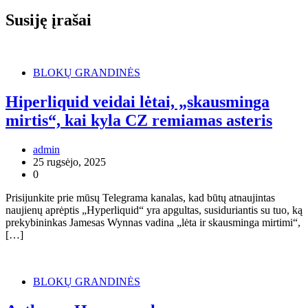
Susiję įrašai
BLOKŲ GRANDINĖS
Hiperliquid veidai lėtai, „skausminga
mirtis“, kai kyla CZ remiamas asteris
admin
25 rugsėjo, 2025
0
Prisijunkite prie mūsų Telegrama kanalas, kad būtų atnaujintas
naujienų aprėptis „Hyperliquid“ yra apgultas, susiduriantis su tuo, ką
prekybininkas Jamesas Wynnas vadina „lėta ir skausminga mirtimi“,
[…]
BLOKŲ GRANDINĖS