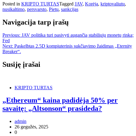
Posted in
KRIPTO TURTAS
Tagged
JAV
,
Korėja
,
kriptovaliutų
,
nusikaltimo
,
persvarsto
,
Pietų
,
sankcijas
Navigacija tarp įrašų
Previous:
JAV politika turi pasivyti augančią stabiliųjų monetų rinką:
Fed
Next:
Paskelbtas 2.5D kompiuterinis sukčiavimo žaidimas „Eternity
Breaker“.
Susiję įrašai
KRIPTO TURTAS
„Ethereum“ kaina padidėja 50% per
savaitę: „Altsonson“ prasideda?
admin
26 gegužės, 2025
0