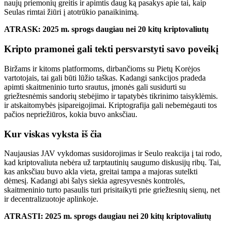
naujų priemonių greitis ir apimtis daug ką pasakys apie tai, kaip
Seulas rimtai žiūri į atotrūkio panaikinimą.
ATRASK: 2025 m. sprogs daugiau nei 20 kitų kriptovaliutų
Kripto pramonei gali tekti persvarstyti savo poveikį
Biržams ir kitoms platformoms, dirbančioms su Pietų Korėjos
vartotojais, tai gali būti lūžio taškas. Kadangi sankcijos pradeda
apimti skaitmeninio turto srautus, įmonės gali susidurti su
griežtesnėmis sandorių stebėjimo ir tapatybės tikrinimo taisyklėmis.
ir
atskaitomybės įsipareigojimai. Kriptografija gali nebemėgauti tos
pačios nepriežiūros, kokia buvo anksčiau.
Kur viskas vyksta iš čia
Naujausias JAV vykdomas susidorojimas ir Seulo reakcija į tai rodo,
kad kriptovaliuta nebėra už tarptautinių saugumo diskusijų ribų. Tai,
kas anksčiau buvo akla vieta, greitai tampa a
majoras
sutelkti
dėmesį. Kadangi abi šalys siekia agresyvesnės kontrolės,
skaitmeninio turto pasaulis turi prisitaikyti prie griežtesnių sienų, net
ir decentralizuotoje aplinkoje.
ATRASTI:
2025 m. sprogs daugiau nei 20 kitų kriptovaliutų