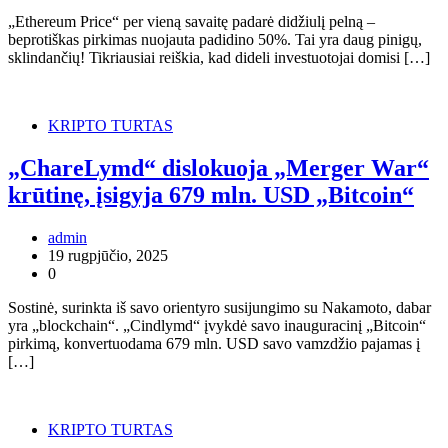
„Ethereum Price“ per vieną savaitę padarė didžiulį pelną –
beprotiškas pirkimas nuojauta padidino 50%. Tai yra daug pinigų,
sklindančių! Tikriausiai reiškia, kad dideli investuotojai domisi […]
KRIPTO TURTAS
„ChareLymd“ dislokuoja „Merger War“
krūtinę, įsigyja 679 mln. USD „Bitcoin“
admin
19 rugpjūčio, 2025
0
Sostinė, surinkta iš savo orientyro susijungimo su Nakamoto, dabar
yra „blockchain“. „Cindlymd“ įvykdė savo inauguracinį „Bitcoin“
pirkimą, konvertuodama 679 mln. USD savo vamzdžio pajamas į
[…]
KRIPTO TURTAS