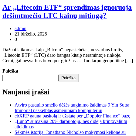
Ar „Litecoin ETF“ sprendimas ignoruoja
dešimtmečio LTC kainų mitingą?
admin
21 birželio, 2025
0
Dažnai laikomas kaip „Bitcoin“ nepastebėtas, nesvarbus brolis,
„Litecoin ETF“ (LTC) daro bangas kitaip neramintoje rinkoje.
Gerai, gal nesvarbus buvo per griežtas … Tuo tarpu geopolitinė […]
Paieška
Paieška
Naujausi įrašai
Atviro pasaulio smėlio dėžės auginimo žaidimas 9 Yin Sutra:
Immortal paskelbtas asmeniniam kompiuteriui
cbXRP gauna paskolą ir užstatą per „Doppler Finance“ bazę
„Luno“ sumažina 20% darbuotojų, nes didėja kriptovaliutų
atleidimas
Sėkmės istorija: Jonathano Nicholso mokymosi kelionė su