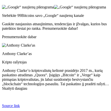
Stebėkite 99Bitcoins savo „Google“ naujienų kanale
Gaukite naujausius atnaujinimus, tendencijas ir įžvalgas, kurios bus
pateiktos tiesiai po ranka. Prenumeruokite dabar!
Prenumeruokite dabar
Anthony Clarke’as
Kripto rašytojas
Anthony Clarke’o kriptovaliutų kelionė prasidėjo 2017 m., kurią
paskatino atradimas „Quora“. Įsigijęs „Bitcoin“ ir „Verge“ kaip
pirmąsias kriptovaliutas, jis labai susidomėjo besivystančiu
„blockchain“ technologijos pasauliu. Tai paskatino jį pradėti rašyti…
Skaityti daugiau
Source link