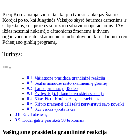
Pietų Korėja naujai žiūri į tai, kaip ji tvarko sankcijas Šiaurės
Korėjai po to, kai Jungtinės Valstijos skyrė bausmes asmenims ir
subjektams, susijusiems su režimo šifravimo operacijomis. JAV
iždas neseniai nukentėjo aštuoniems žmonėms ir dviem
organizacijoms dėl skaitmeninio turto plovimo, kuris tariamai remia
Pchenjano ginklų programą.
Turinys:
Vašingtone prasideda grandininė reakcija
Seulas namuose mato skaitmeninę grėsmę
Tai ne pirmasis jų Rodeo
Žvilgsnis į tai, kam buvo skirta sankcija
Kitas Pietų Korėjos žingsnis stebimas
Kripto pramonei gali tekti persvarstyti savo poveikį
Kur viskas vyksta iš čia
Key Takeaways
Kodėl galite pasitikėti 99 bitkoinais
Vašingtone prasideda grandininė reakcija