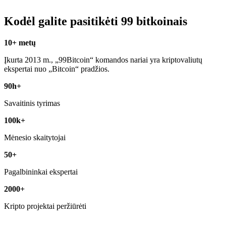
Kodėl galite pasitikėti 99 bitkoinais
10+ metų
Įkurta 2013 m., „99Bitcoin“ komandos nariai yra kriptovaliutų
ekspertai nuo „Bitcoin“ pradžios.
90h+
Savaitinis tyrimas
100k+
Mėnesio skaitytojai
50+
Pagalbininkai ekspertai
2000+
Kripto projektai peržiūrėti