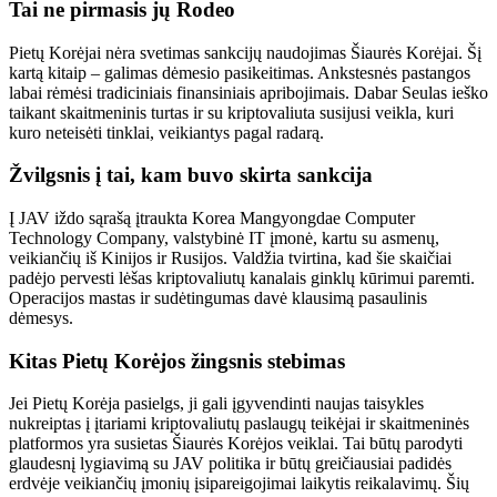
Tai ne pirmasis jų Rodeo
Pietų Korėjai nėra svetimas sankcijų naudojimas Šiaurės Korėjai. Šį
kartą kitaip – ​​galimas dėmesio pasikeitimas. Ankstesnės pastangos
labai rėmėsi tradiciniais finansiniais apribojimais.
Dabar Seulas ieško
taikant
skaitmeninis turtas ir su kriptovaliuta susijusi veikla, kuri
kuro
neteisėti tinklai, veikiantys pagal radarą.
Žvilgsnis į tai, kam buvo skirta sankcija
Į JAV iždo sąrašą įtraukta Korea Mangyongdae Computer
Technology Company, valstybinė IT įmonė,
kartu su
asmenų,
veikiančių iš Kinijos ir Rusijos. Valdžia tvirtina, kad šie skaičiai
padėjo pervesti lėšas kriptovaliutų kanalais ginklų kūrimui paremti.
Operacijos mastas ir sudėtingumas
davė klausimą
pasaulinis
dėmesys.
Kitas Pietų Korėjos žingsnis stebimas
Jei Pietų Korėja pasielgs, ji gali įgyvendinti naujas taisykles
nukreiptas į
įtariami kriptovaliutų paslaugų teikėjai ir skaitmeninės
platformos
yra susietas
Šiaurės Korėjos veiklai.
Tai būtų
parodyti
glaudesnį lygiavimą
su JAV politika ir
būtų
greičiausiai padidės
erdvėje veikiančių įmonių įsipareigojimai laikytis reikalavimų.
Šių