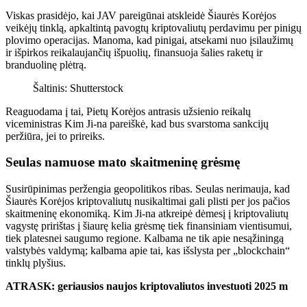
Viskas prasidėjo, kai JAV pareigūnai atskleidė Šiaurės Korėjos
veikėjų tinklą, apkaltintą pavogtų kriptovaliutų perdavimu per pinigų
plovimo operacijas. Manoma, kad pinigai, atsekami nuo įsilaužimų
ir išpirkos reikalaujančių išpuolių, finansuoja šalies raketų ir
branduolinę plėtrą.
Šaltinis: Shutterstock
Reaguodama į tai, Pietų Korėjos antrasis užsienio reikalų
viceministras Kim Ji-na pareiškė, kad bus svarstoma sankcijų
peržiūra, jei to prireiks.
Seulas namuose mato skaitmeninę grėsmę
Susirūpinimas peržengia geopolitikos ribas. Seulas nerimauja, kad
Šiaurės Korėjos kriptovaliutų nusikaltimai gali plisti per jos pačios
skaitmeninę ekonomiką.
Kim Ji-na atkreipė dėmesį į kriptovaliutų
vagystę
pririštas
į šiaurę kelia grėsmę tiek finansiniam vientisumui,
tiek platesnei
saugumo regione
.
Kalbama ne tik apie nesąžiningą
valstybės valdymą; kalbama apie tai, kas išslysta per „blockchain“
tinklų plyšius.
ATRASK: geriausios naujos kriptovaliutos investuoti 2025 m