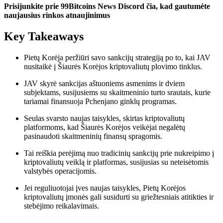
Prisijunkite prie 99Bitcoins News Discord čia, kad gautumėte
naujausius rinkos atnaujinimus
Key Takeaways
Pietų Korėja peržiūri savo sankcijų strategiją po to, kai JAV
nusitaikė į Šiaurės Korėjos kriptovaliutų plovimo tinklus.
JAV skyrė sankcijas aštuoniems asmenims ir dviem
subjektams, susijusiems su skaitmeninio turto srautais, kurie
tariamai finansuoja Pchenjano ginklų programas.
Seulas svarsto naujas taisykles, skirtas kriptovaliutų
platformoms, kad Šiaurės Korėjos veikėjai negalėtų
pasinaudoti skaitmeninių finansų spragomis.
Tai reiškia perėjimą nuo tradicinių sankcijų prie nukreipimo į
kriptovaliutų veiklą ir platformas, susijusias su neteisėtomis
valstybės operacijomis.
Jei reguliuotojai įves naujas taisykles, Pietų Korėjos
kriptovaliutų įmonės gali susidurti su griežtesniais atitikties ir
stebėjimo reikalavimais.