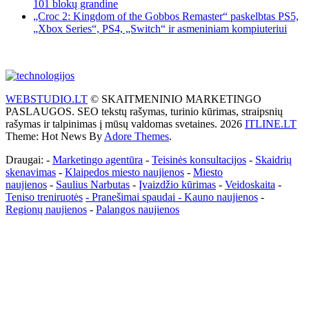
101 blokų grandine
„Croc 2: Kingdom of the Gobbos Remaster“ paskelbtas PS5,
„Xbox Series“, PS4, „Switch“ ir asmeniniam kompiuteriui
WEBSTUDIO.LT
© SKAITMENINIO MARKETINGO
PASLAUGOS. SEO tekstų rašymas, turinio kūrimas, straipsnių
rašymas ir talpinimas į mūsų valdomas svetaines. 2026
ITLINE.LT
Theme: Hot News By
Adore Themes
.
Draugai: -
Marketingo agentūra
-
Teisinės konsultacijos
-
Skaidrių
skenavimas
-
Klaipedos miesto naujienos
-
Miesto
naujienos
-
Saulius Narbutas
-
Įvaizdžio kūrimas
-
Veidoskaita
-
Teniso treniruotės
- Pranešimai spaudai -
Kauno naujienos
-
Regionų naujienos
-
Palangos naujienos