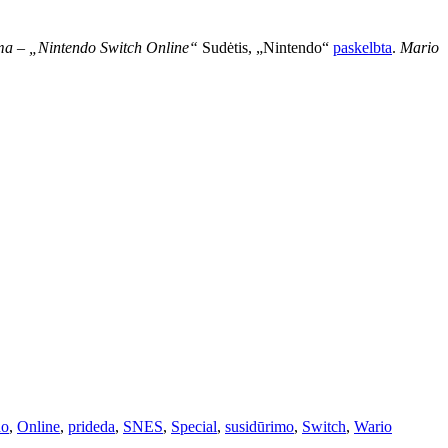
ma – „Nintendo Switch Online“
Sudėtis, „Nintendo“
paskelbta
.
Mario
do
,
Online
,
prideda
,
SNES
,
Special
,
susidūrimo
,
Switch
,
Wario