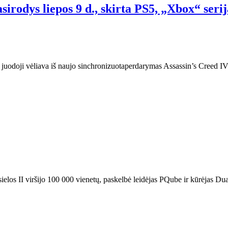
irodys liepos 9 d., skirta PS5, „Xbox“ seri
juodoji vėliava iš naujo sinchronizuotaperdarymas Assassin’s Creed IV:
os II viršijo 100 000 vienetų, paskelbė leidėjas PQube ir kūrėjas Dua