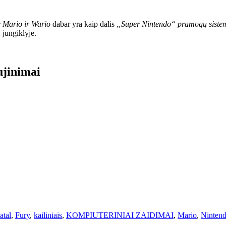
r
Mario ir Wario
dabar yra kaip dalis
„Super Nintendo“ pramogų siste
 jungiklyje.
ujinimai
atal
,
Fury
,
kailiniais
,
KOMPIUTERINIAI ZAIDIMAI
,
Mario
,
Ninten