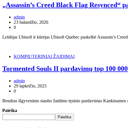
„Assassin’s Creed Black Flag Resynced“ pas
admin
23 balandžio, 2026
0
Leidėjas Ubisoft ir kūrėjas Ubisoft Quebec paskelbė Assassin’s Creed 
KOMPIUTERINIAI ŽAIDIMAI
Tormented Souls II pardavimų top 100 000
admin
29 lapkričio, 2025
0
Bendras išgyvenimo siaubo žaidimo tęsinio pardavimas Kankinamos siel
Paieška
Paieška