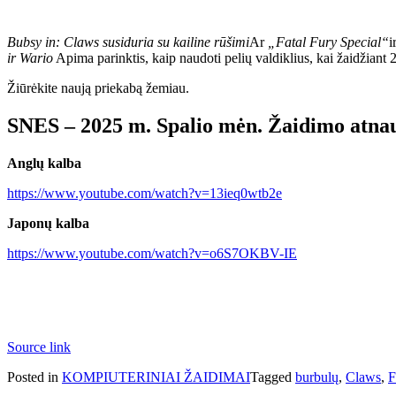
Bubsy in: Claws susiduria su kailine rūšimi
Ar
„Fatal Fury Special“
i
ir Wario
Apima parinktis, kaip naudoti pelių valdiklius, kai žaidžiant 2
Žiūrėkite naują priekabą žemiau.
SNES – 2025 m. Spalio mėn. Žaidimo atna
Anglų kalba
https://www.youtube.com/watch?v=13ieq0wtb2e
Japonų kalba
https://www.youtube.com/watch?v=o6S7OKBV-IE
Source link
Posted in
KOMPIUTERINIAI ŽAIDIMAI
Tagged
burbulų
,
Claws
,
F