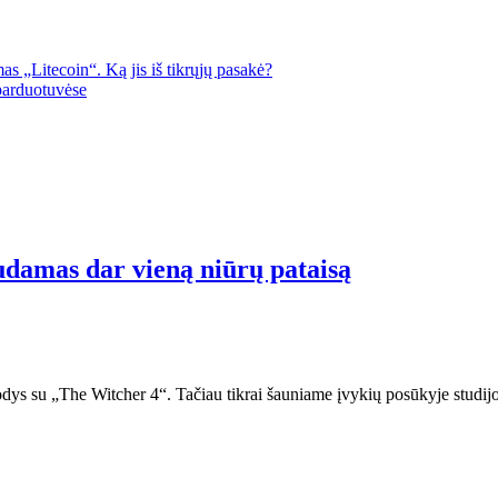
s „Litecoin“. Ką jis iš tikrųjų pasakė?
parduotuvėse
udamas dar vieną niūrų pataisą
dys su „The Witcher 4“. Tačiau tikrai šauniame įvykių posūkyje studijos