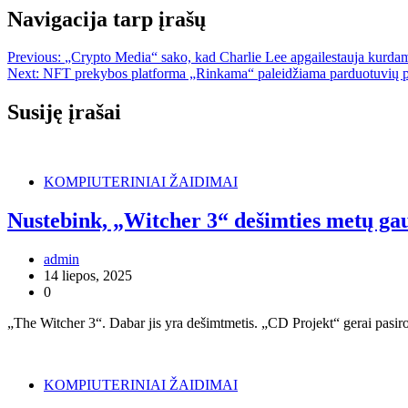
Navigacija tarp įrašų
Previous:
„Crypto Media“ sako, kad Charlie Lee apgailestauja kurdama
Next:
NFT prekybos platforma „Rinkama“ paleidžiama parduotuvių 
Susiję įrašai
KOMPIUTERINIAI ŽAIDIMAI
Nustebink, „Witcher 3“ dešimties metų ga
admin
14 liepos, 2025
0
„The Witcher 3“. Dabar jis yra dešimtmetis. „CD Projekt“ gerai pasiro
KOMPIUTERINIAI ŽAIDIMAI