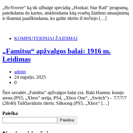
„HoYovere“ ką tik užbaigė specialią „Honkai: Star Rail“ programą,
pateikdama du kartus, atskleisdama kitą svarbų žaidimo atnaujinimą
ir išsamiai paaiškindama, ko galite tikėtis iš trečiojo […]
KOMPIUTERINIAI ŽAIDIMAI
„Famitsu“ apžvalgos balai: 1916 m.
Leidimas
admin
24 rugsėjo, 2025
0
Šios savaitės „Famitsu“ apžvalgos balai yra. Baki Hanma: kraujo
arena (PS5, „Xbox“ serija, PS4, „Xbox One“, „Switch“) – 7/7/7/7
(28/40) Tuščiaviduris riteris: Silksong (PS5, „Xbox“ […]
Paieška
Paieška