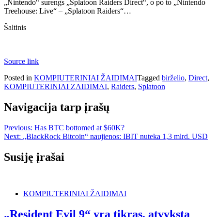
„Nintendo“ surengs „Splatoon Raiders Direct“, o po to „Nintendo
Treehouse: Live“ – „Splatoon Raiders“…
Šaltinis
Source link
Posted in
KOMPIUTERINIAI ŽAIDIMAI
Tagged
birželio
,
Direct
,
KOMPIUTERINIAI ZAIDIMAI
,
Raiders
,
Splatoon
Navigacija tarp įrašų
Previous:
Has BTC bottomed at $60K?
Next:
„BlackRock Bitcoin“ naujienos: IBIT nuteka 1,3 mlrd. USD
Susiję įrašai
KOMPIUTERINIAI ŽAIDIMAI
„Resident Evil 9“ yra tikras, atvyksta