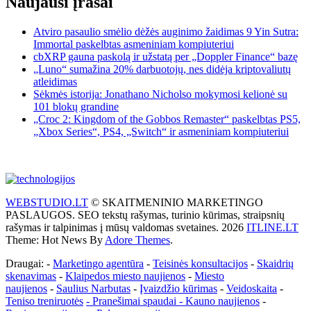
Naujausi įrašai
Atviro pasaulio smėlio dėžės auginimo žaidimas 9 Yin Sutra:
Immortal paskelbtas asmeniniam kompiuteriui
cbXRP gauna paskolą ir užstatą per „Doppler Finance“ bazę
„Luno“ sumažina 20% darbuotojų, nes didėja kriptovaliutų
atleidimas
Sėkmės istorija: Jonathano Nicholso mokymosi kelionė su
101 blokų grandine
„Croc 2: Kingdom of the Gobbos Remaster“ paskelbtas PS5,
„Xbox Series“, PS4, „Switch“ ir asmeniniam kompiuteriui
WEBSTUDIO.LT
© SKAITMENINIO MARKETINGO
PASLAUGOS. SEO tekstų rašymas, turinio kūrimas, straipsnių
rašymas ir talpinimas į mūsų valdomas svetaines. 2026
ITLINE.LT
Theme: Hot News By
Adore Themes
.
Draugai: -
Marketingo agentūra
-
Teisinės konsultacijos
-
Skaidrių
skenavimas
-
Klaipedos miesto naujienos
-
Miesto
naujienos
-
Saulius Narbutas
-
Įvaizdžio kūrimas
-
Veidoskaita
-
Teniso treniruotės
- Pranešimai spaudai -
Kauno naujienos
-