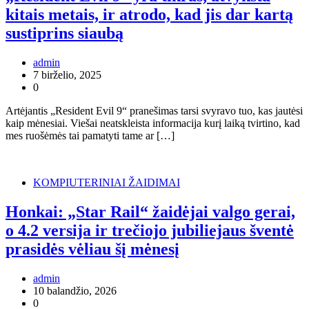
kitais metais, ir atrodo, kad jis dar kartą
sustiprins siaubą
admin
7 birželio, 2025
0
Artėjantis „Resident Evil 9“ pranešimas tarsi svyravo tuo, kas jautėsi
kaip mėnesiai. Viešai neatskleista informacija kurį laiką tvirtino, kad
mes ruošėmės tai pamatyti tame ar […]
KOMPIUTERINIAI ŽAIDIMAI
Honkai: „Star Rail“ žaidėjai valgo gerai,
o 4.2 versija ir trečiojo jubiliejaus šventė
prasidės vėliau šį mėnesį
admin
10 balandžio, 2026
0