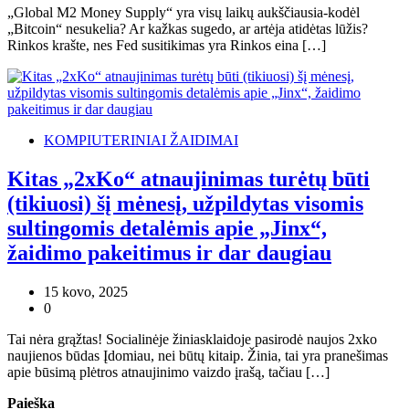
„Global M2 Money Supply“ yra visų laikų aukščiausia-kodėl
„Bitcoin“ nesukelia? Ar kažkas sugedo, ar artėja atidėtas lūžis?
Rinkos krašte, nes Fed susitikimas yra Rinkos eina […]
KOMPIUTERINIAI ŽAIDIMAI
Kitas „2xKo“ atnaujinimas turėtų būti
(tikiuosi) šį mėnesį, užpildytas visomis
sultingomis detalėmis apie „Jinx“,
žaidimo pakeitimus ir dar daugiau
15 kovo, 2025
0
Tai nėra grąžtas! Socialinėje žiniasklaidoje pasirodė naujos 2xko
naujienos būdas Įdomiau, nei būtų kitaip. Žinia, tai yra pranešimas
apie būsimą plėtros atnaujinimo vaizdo įrašą, tačiau […]
Paieška