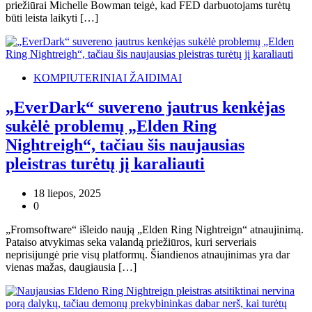
priežiūrai Michelle Bowman teigė, kad FED darbuotojams turėtų
būti leista laikyti […]
KOMPIUTERINIAI ŽAIDIMAI
„EverDark“ suvereno jautrus kenkėjas
sukėlė problemų „Elden Ring
Nightreigh“, tačiau šis naujausias
pleistras turėtų jį karaliauti
18 liepos, 2025
0
„Fromsoftware“ išleido naują „Elden Ring Nightreign“ atnaujinimą.
Pataiso atvykimas seka valandą priežiūros, kuri serveriais
neprisijungė prie visų platformų. Šiandienos atnaujinimas yra dar
vienas mažas, daugiausia […]