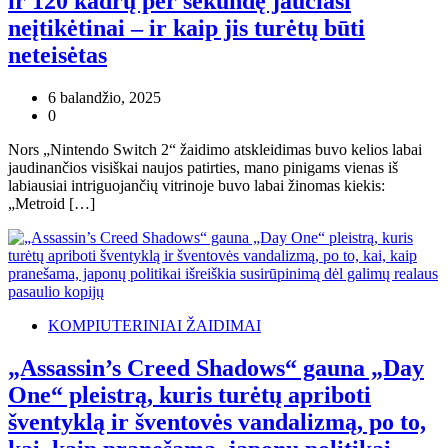
ir 120 kadrų per sekundę jaučiasi
neįtikėtinai – ir kaip jis turėtų būti
neteisėtas
6 balandžio, 2025
0
Nors „Nintendo Switch 2“ žaidimo atskleidimas buvo kelios labai
jaudinančios visiškai naujos patirties, mano pinigams vienas iš
labiausiai intriguojančių vitrinoje buvo labai žinomas kiekis:
„Metroid […]
KOMPIUTERINIAI ŽAIDIMAI
„Assassin’s Creed Shadows“ gauna „Day
One“ pleistrą, kuris turėtų apriboti
šventyklą ir šventovės vandalizmą, po to,