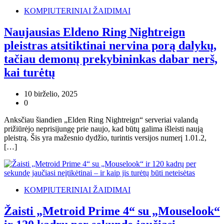
KOMPIUTERINIAI ŽAIDIMAI
Naujausias Eldeno Ring Nightreign
pleistras atsitiktinai nervina porą dalykų,
tačiau demonų prekybininkas dabar nerš,
kai turėtų
10 birželio, 2025
0
Anksčiau šiandien „Elden Ring Nightreign“ serveriai valandą
prižiūrėjo neprisijungę prie naujo, kad būtų galima išleisti naują
pleistrą. Šis yra mažesnio dydžio, turintis versijos numerį 1.01.2,
[…]
KOMPIUTERINIAI ŽAIDIMAI
Žaisti „Metroid Prime 4“ su „Mouselook“