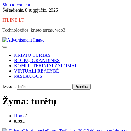
Skip to content
Šeštadienis, 8 rugpjūčio, 2026
ITLINE.LT
Technologijos, kripto turtas, web3
KRIPTO TURTAS
BLOKŲ GRANDINĖS
KOMPIUTERINIAI ŽAIDIMAI
VIRTUALI REALYBĖ
PASLAUGOS
Ieškoti:
Žyma:
turėtų
Home
turėtų