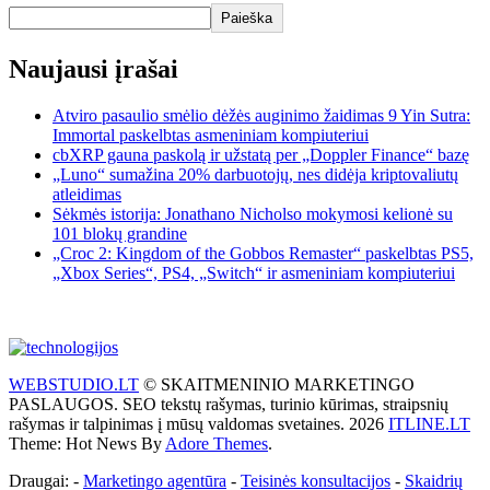
Paieška
Naujausi įrašai
Atviro pasaulio smėlio dėžės auginimo žaidimas 9 Yin Sutra:
Immortal paskelbtas asmeniniam kompiuteriui
cbXRP gauna paskolą ir užstatą per „Doppler Finance“ bazę
„Luno“ sumažina 20% darbuotojų, nes didėja kriptovaliutų
atleidimas
Sėkmės istorija: Jonathano Nicholso mokymosi kelionė su
101 blokų grandine
„Croc 2: Kingdom of the Gobbos Remaster“ paskelbtas PS5,
„Xbox Series“, PS4, „Switch“ ir asmeniniam kompiuteriui
WEBSTUDIO.LT
© SKAITMENINIO MARKETINGO
PASLAUGOS. SEO tekstų rašymas, turinio kūrimas, straipsnių
rašymas ir talpinimas į mūsų valdomas svetaines. 2026
ITLINE.LT
Theme: Hot News By
Adore Themes
.
Draugai: -
Marketingo agentūra
-
Teisinės konsultacijos
-
Skaidrių