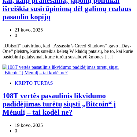
kai, kaip pranešama, japonų politikai
išreiškia susirūpinimą dėl galimų realaus
pasaulio kopijų
21 kovo, 2025
0
„Ubisoft“ patvirtino, kad „Assassin’s Creed Shadows“ gavo „Day-
One“ pleistrą, kuris suteikia keletą W klaidų pataisų, be to, kai kurie
pastebimi pataisymai, kurie turėtų sustabdyti žmones […]
KRIPTO TURTAS
108T vertės pasaulinis likvidumo
padidėjimas turėtų siųsti „Bitcoin“ į
Mėnulį – tai kodėl ne?
19 kovo, 2025
0