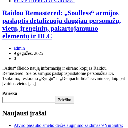
KOMPIUTERINIAI ŽAIDIMAI
Raidou Remastered: „Soulless“ armijos
paslaptis detalizuoja daugiau personažų,
vietų, įrenginių, pakartojamumo
elementų ir DLC
admin
9 gegužės, 2025
0
„Atlus“ išleido naują informaciją ir ekrano kopijas Raidou
Remastered: Sielos armijos paslaptispristatome personažus Dr.
Tsukumo, restorano „Ryugu“ ir „Denpachi Iida“ savininkas, taip pat
įvairios vietos […]
Paieška
Paieška
Naujausi įrašai
Atviro pasaulio smėlio dėžės auginimo žaidimas 9 Yin Sutra: