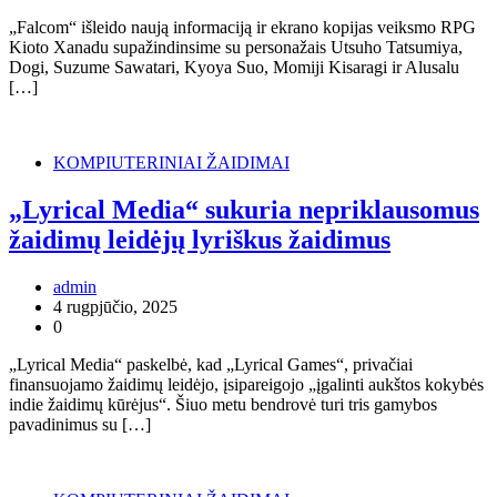
„Falcom“ išleido naują informaciją ir ekrano kopijas veiksmo RPG
Kioto Xanadu supažindinsime su personažais Utsuho Tatsumiya,
Dogi, Suzume Sawatari, Kyoya Suo, Momiji Kisaragi ir Alusalu
[…]
KOMPIUTERINIAI ŽAIDIMAI
„Lyrical Media“ sukuria nepriklausomus
žaidimų leidėjų lyriškus žaidimus
admin
4 rugpjūčio, 2025
0
„Lyrical Media“ paskelbė, kad „Lyrical Games“, privačiai
finansuojamo žaidimų leidėjo, įsipareigojo „įgalinti aukštos kokybės
indie žaidimų kūrėjus“. Šiuo metu bendrovė turi tris gamybos
pavadinimus su […]