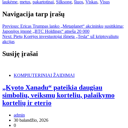
laukėme
,
metus
,
pakartotinai
,
Silksong
,
šiuos
,
Viskas
,
Visus
Navigacija tarp įrašų
Previous:
Ericas Trumpas lanko „Metaplanet“ akcininkų susitikimą:
Japonijos įmonė „BTC Holdings“ atneša 20 000
Next:
Pietų Korėjos investuotojai išmeta „Tesla“ už kriptovaliutų
akcijas
Susiję įrašai
KOMPIUTERINIAI ŽAIDIMAI
„Kyoto Xanadu“ pateikia daugiau
simbolių, veiksmų kortelių, palaikymo
kortelių ir eterio
admin
30 balandžio, 2026
0