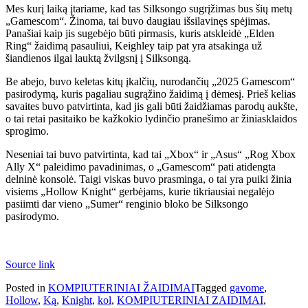
Mes kurį laiką įtariame, kad tas Silksongo sugrįžimas bus šių metų
„Gamescom“. Žinoma, tai buvo daugiau išsilavinęs spėjimas.
Panašiai kaip jis sugebėjo būti pirmasis, kuris atskleidė „Elden
Ring“ žaidimą pasauliui, Keighley taip pat yra atsakinga už
šiandienos ilgai lauktą žvilgsnį į Silksongą.
Be abejo, buvo keletas kitų įkalčių, nurodančių „2025 Gamescom“
pasirodymą, kuris pagaliau sugrąžino žaidimą į dėmesį. Prieš kelias
savaites buvo patvirtinta, kad jis gali būti žaidžiamas parodų aukšte,
o tai retai pasitaiko be kažkokio lydinčio pranešimo ar žiniasklaidos
sprogimo.
Neseniai tai buvo patvirtinta, kad tai „Xbox“ ir „Asus“ „Rog Xbox
Ally X“ paleidimo pavadinimas, o „Gamescom“ pati atidengta
delninė konsolė. Taigi viskas buvo prasminga, o tai yra puiki žinia
visiems „Hollow Knight“ gerbėjams, kurie tikriausiai negalėjo
pasiimti dar vieno „Sumer“ renginio bloko be Silksongo
pasirodymo.
Source link
Posted in
KOMPIUTERINIAI ŽAIDIMAI
Tagged
gavome
,
Hollow
,
Ką
,
Knight
,
kol
,
KOMPIUTERINIAI ZAIDIMAI
,