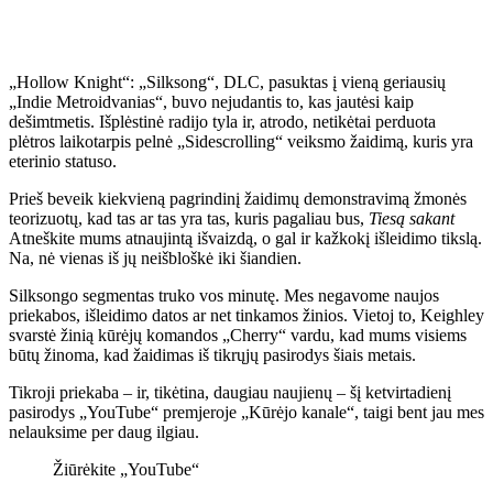
„Hollow Knight“: „Silksong“, DLC, pasuktas į vieną geriausių
„Indie Metroidvanias“, buvo nejudantis to, kas jautėsi kaip
dešimtmetis. Išplėstinė radijo tyla ir, atrodo, netikėtai perduota
plėtros laikotarpis pelnė „Sidescrolling“ veiksmo žaidimą, kuris yra
eterinio statuso.
Prieš beveik kiekvieną pagrindinį žaidimų demonstravimą žmonės
teorizuotų, kad tas ar tas yra tas, kuris pagaliau bus,
Tiesą sakant
Atneškite mums atnaujintą išvaizdą, o gal ir kažkokį išleidimo tikslą.
Na, nė vienas iš jų neišbloškė iki šiandien.
Silksongo segmentas truko vos minutę. Mes negavome naujos
priekabos, išleidimo datos ar net tinkamos žinios. Vietoj to, Keighley
svarstė žinią kūrėjų komandos „Cherry“ vardu, kad mums visiems
būtų žinoma, kad žaidimas iš tikrųjų pasirodys šiais metais.
Tikroji priekaba – ir, tikėtina, daugiau naujienų – šį ketvirtadienį
pasirodys „YouTube“ premjeroje „Kūrėjo kanale“, taigi bent jau mes
nelauksime per daug ilgiau.
Žiūrėkite „YouTube“