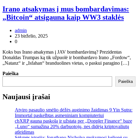
Irano atsakymas į mus bombardavimas:
„Bitcoin“ atsigauna kaip WW3 staklės
admin
23 birželio, 2025
0
Koks bus Irano atsakymas į JAV bombardavimą? Prezidentas
Donaldas Trumpas ką tik užpuolė ir bombardavo Irano „Fordow“,
„Natanz“ ir „Isfahan“ branduolines vietas, o paskui paragino […]
Paieška
Paieška
Naujausi įrašai
Atviro pasaulio smėlio dėžės auginimo žaidimas 9 Yin Sutra:
Immortal paskelbtas asmeniniam kompiuteriui
cbXRP gauna paskolą ir užstatą per „Doppler Finance“ bazę
„Luno“ sumažina 20% darbuotojų, nes didėja kriptovaliutų
atleidimas
Sėkmės istorija: Jonathano Nicholso mokymosi kelionė su