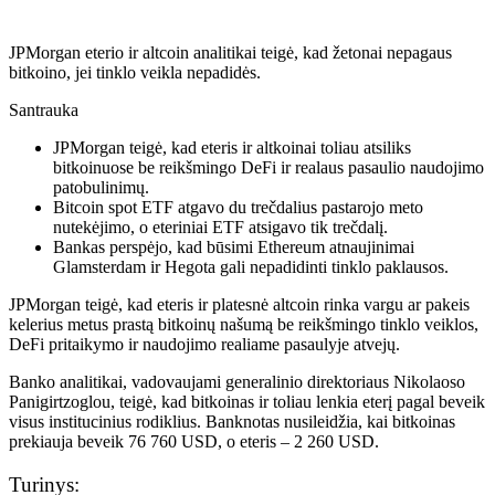
JPMorgan eterio ir altcoin analitikai teigė, kad žetonai nepagaus
bitkoino, jei tinklo veikla nepadidės.
Santrauka
JPMorgan teigė, kad eteris ir altkoinai toliau atsiliks
bitkoinuose be reikšmingo DeFi ir realaus pasaulio naudojimo
patobulinimų.
Bitcoin spot ETF atgavo du trečdalius pastarojo meto
nutekėjimo, o eteriniai ETF atsigavo tik trečdalį.
Bankas perspėjo, kad būsimi Ethereum atnaujinimai
Glamsterdam ir Hegota gali nepadidinti tinklo paklausos.
JPMorgan teigė, kad eteris ir platesnė altcoin rinka vargu ar pakeis
kelerius metus prastą bitkoinų našumą be reikšmingo tinklo veiklos,
DeFi pritaikymo ir naudojimo realiame pasaulyje atvejų.
Banko analitikai, vadovaujami generalinio direktoriaus Nikolaoso
Panigirtzoglou, teigė, kad bitkoinas ir toliau lenkia eterį pagal beveik
visus institucinius rodiklius. Banknotas nusileidžia, kai bitkoinas
prekiauja beveik 76 760 USD, o eteris – 2 260 USD.
Turinys: