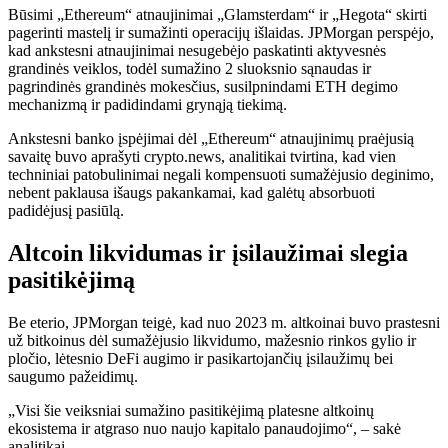
Būsimi „Ethereum“ atnaujinimai „Glamsterdam“ ir „Hegota“ skirti
pagerinti mastelį ir sumažinti operacijų išlaidas. JPMorgan perspėjo,
kad ankstesni atnaujinimai nesugebėjo paskatinti aktyvesnės
grandinės veiklos, todėl sumažino 2 sluoksnio sąnaudas ir
pagrindinės grandinės mokesčius, susilpnindami ETH degimo
mechanizmą ir padidindami grynąją tiekimą.
Ankstesni banko įspėjimai dėl „Ethereum“ atnaujinimų praėjusią
savaitę buvo aprašyti crypto.news, analitikai tvirtina, kad vien
techniniai patobulinimai negali kompensuoti sumažėjusio deginimo,
nebent paklausa išaugs pakankamai, kad galėtų absorbuoti
padidėjusį pasiūlą.
Altcoin likvidumas ir įsilaužimai slegia
pasitikėjimą
Be eterio, JPMorgan teigė, kad nuo 2023 m. altkoinai buvo prastesni
už bitkoinus dėl sumažėjusio likvidumo, mažesnio rinkos gylio ir
pločio, lėtesnio DeFi augimo ir pasikartojančių įsilaužimų bei
saugumo pažeidimų.
„Visi šie veiksniai sumažino pasitikėjimą platesne altkoinų
ekosistema ir atgraso nuo naujo kapitalo panaudojimo“, – sakė
analitikai.