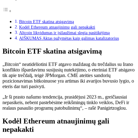
Bitcoin ETF skatina atsigavimą
Kodėl Ethereum atnaujinimų gali nepakakti
Altcoin likvidumas ir įsilaužimai slegia pasitikėjimą
AIŠKUMAS Aktas pažymėtas kaip galimas katalizatorius
Bitcoin ETF skatina atsigavimą
„Bitcoin“ neatidėliotini ETF atgavo maždaug du trečdalius su Irano
konflikto išpardavimu susijusių nutekėjimo, o eteriniai ETF atsigavo
tik apie trečdalį, teigė JPMorgan. CME ateities sandorių
pozicionavimas bitkoinuose yra artimas iki avarijos buvusio lygio, o
eteris dar turi pasivyti.
„Ir ši prasto našumo tendencija, prasidėjusi 2023 m., greičiausiai
nepasikeis, nebent pastebėsime reikšmingų tinklo veiklos, DeFi ir
realaus pasaulio programų patobulinimų“, – rašė Panigirtzoglou.
Kodėl Ethereum atnaujinimų gali
nepakakti