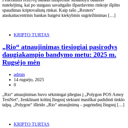
nutekėjimą, kai po staigaus savaitgalio išpardavimo rinkoje išplito
spaudimas kriptovaliutų rinkai. Kaip rašo „Reuters“
ataskaitacentrinis bankas baigėsi kiekybinis sugriežtinimas […]
KRIPTO TURTAS
„Rio“ atnaujinimas tiesiogiai pasirodys
daugiakampio bandymo metu: 2025 m.
Rugsėjo mėn
admin
14 rugsėjo, 2025
0
„Rio“ atnaujinimas buvo sėkmingai įdiegtas į „Polygon POS Amoy
TestNet“, ženklinant kritinį žingsnį siekiant masiškai padidinti tinklo
talpą. „Polygon“ išleido „Rio“ atnaujinimą – pagrindinį žingsnį […]
KRIPTO TURTAS