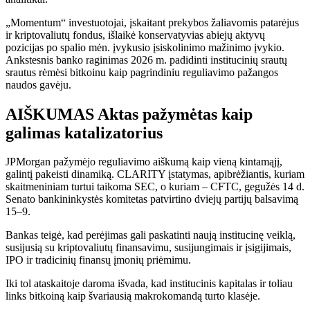
„Momentum“ investuotojai, įskaitant prekybos žaliavomis patarėjus
ir kriptovaliutų fondus, išlaikė konservatyvias abiejų aktyvų
pozicijas po spalio mėn. įvykusio įsiskolinimo mažinimo įvykio.
Ankstesnis banko raginimas 2026 m. padidinti institucinių srautų
srautus rėmėsi bitkoinu kaip pagrindiniu reguliavimo pažangos
naudos gavėju.
AIŠKUMAS Aktas pažymėtas kaip
galimas katalizatorius
JPMorgan pažymėjo reguliavimo aiškumą kaip vieną kintamąjį,
galintį pakeisti dinamiką. CLARITY įstatymas, apibrėžiantis, kuriam
skaitmeniniam turtui taikoma SEC, o kuriam – CFTC, gegužės 14 d.
Senato bankininkystės komitetas patvirtino dviejų partijų balsavimą
15–9.
Bankas teigė, kad perėjimas gali paskatinti naują institucinę veiklą,
susijusią su kriptovaliutų finansavimu, susijungimais ir įsigijimais,
IPO ir tradicinių finansų įmonių priėmimu.
Iki tol ataskaitoje daroma išvada, kad institucinis kapitalas ir toliau
links bitkoiną kaip švariausią makrokomandą turto klasėje.