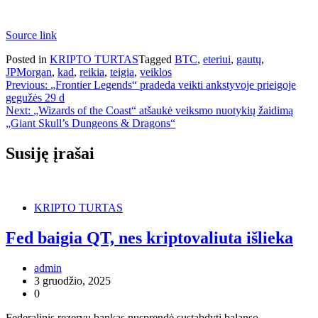
Source link
Posted in
KRIPTO TURTAS
Tagged
BTC
,
eteriui
,
gautų
,
JPMorgan
,
kad
,
reikia
,
teigia
,
veiklos
Navigacija
Previous:
„Frontier Legends“ pradeda veikti ankstyvoje prieigoje
gegužės 29 d
tarp
Next:
„Wizards of the Coast“ atšaukė veiksmo nuotykių žaidimą
įrašų
„Giant Skull’s Dungeons & Dragons“
Susiję įrašai
KRIPTO TURTAS
Fed baigia QT, nes kriptovaliuta išlieka
admin
3 gruodžio, 2025
0
Federalinis rezervų bankas nusprendė sustabdyti balanso