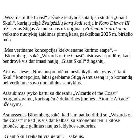
„Wizards of the Coast“ atšaukė leidybos sutartį su studija „Giant
Skull“, kurią įsteigė
Žvaigždžių karų Jedi
serija ir
Karo Dievas III
režisierius Stigas Asmussenas už originalą
Požemiai ir drakonai
veiksmo nuotykių žaidimas pirmą kartą paskelbtas 2025 m. birželio
mėn.
„Mes vertiname koncepcijas kiekviename kūrimo etape“, –
„Bloomberg“ sakė „Wizards of the Coast“ atstovas ir pridūrė, kad
bendrovė vis dar imasi naujų „Giant Skull“ žingsnių.
Atstovas tęsė: „Nors nusprendėme nesilaikyti ankstyvos „Giant
Skull“ koncepcijos, labai gerbiame Stigą Asmusseną ir jo komandą
bei vertiname savo nuolatinius santykius.
Atšaukimas įvyko kartu su didesniu „Wizards of the Coast“
reorganizavimu, kuris apėmė dukterinės įmonės „Atomic Arcade“
uždarymą.
Asmussenas Bloomberg sakė, kad jam patiko dirbti su „Wizards of
the Coast“ ir kad jis vis dar kalbasi su žmonėmis ten ir kitose
įmonėse apie galimus naujus leidybos sandorius.
„Giant Skull reikalai yra gerai“, – sakė jis.