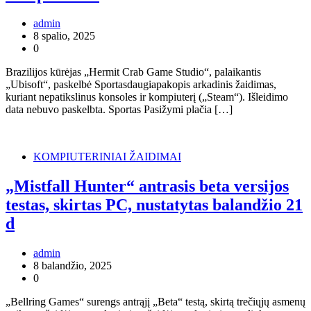
admin
8 spalio, 2025
0
Brazilijos kūrėjas „Hermit Crab Game Studio“, palaikantis
„Ubisoft“, paskelbė Sportasdaugiapakopis arkadinis žaidimas,
kuriant nepatikslinus konsoles ir kompiuterį („Steam“). Išleidimo
data nebuvo paskelbta. Sportas Pasižymi plačia […]
KOMPIUTERINIAI ŽAIDIMAI
„Mistfall Hunter“ antrasis beta versijos
testas, skirtas PC, nustatytas balandžio 21
d
admin
8 balandžio, 2025
0
„Bellring Games“ surengs antrąjį „Beta“ testą, skirtą trečiųjų asmenų