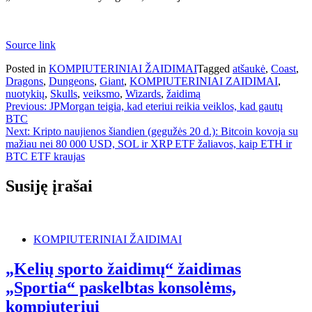
Source link
Posted in
KOMPIUTERINIAI ŽAIDIMAI
Tagged
atšaukė
,
Coast
,
Dragons
,
Dungeons
,
Giant
,
KOMPIUTERINIAI ZAIDIMAI
,
nuotykių
,
Skulls
,
veiksmo
,
Wizards
,
žaidimą
Navigacija
Previous:
JPMorgan teigia, kad eteriui reikia veiklos, kad gautų
BTC
tarp
Next:
Kripto naujienos šiandien (gegužės 20 d.): Bitcoin kovoja su
įrašų
mažiau nei 80 000 USD, SOL ir XRP ETF žaliavos, kaip ETH ir
BTC ETF kraujas
Susiję įrašai
KOMPIUTERINIAI ŽAIDIMAI
„Kelių sporto žaidimų“ žaidimas
„Sportia“ paskelbtas konsolėms,
kompiuteriui