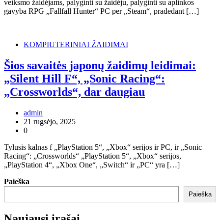
veiksmo žaidėjams, palyginti su žaidėju, palyginti su aplinkos
gavyba RPG „Fallfall Hunter“ PC per „Steam“, pradedant […]
KOMPIUTERINIAI ŽAIDIMAI
Šios savaitės japonų žaidimų leidimai:
„Silent Hill F“, „Sonic Racing“:
„Crossworlds“, dar daugiau
admin
21 rugsėjo, 2025
0
Tylusis kalnas f „PlayStation 5“, „Xbox“ serijos ir PC, ir „Sonic
Racing“: „Crossworlds“ „PlayStation 5“, „Xbox“ serijos,
„PlayStation 4“, „Xbox One“, „Switch“ ir „PC“ yra […]
Paieška
Paieška
Naujausi įrašai