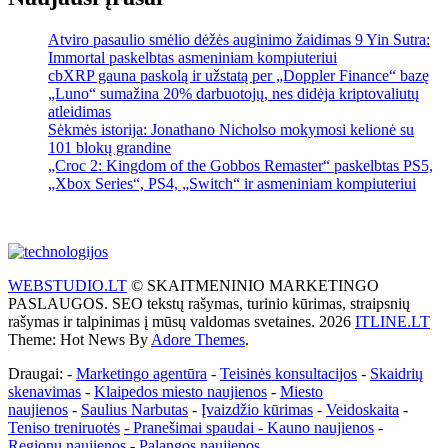
Atviro pasaulio smėlio dėžės auginimo žaidimas 9 Yin Sutra:
Immortal paskelbtas asmeniniam kompiuteriui
cbXRP gauna paskolą ir užstatą per „Doppler Finance“ bazę
„Luno“ sumažina 20% darbuotojų, nes didėja kriptovaliutų
atleidimas
Sėkmės istorija: Jonathano Nicholso mokymosi kelionė su
101 blokų grandine
„Croc 2: Kingdom of the Gobbos Remaster“ paskelbtas PS5,
„Xbox Series“, PS4, „Switch“ ir asmeniniam kompiuteriui
WEBSTUDIO.LT
© SKAITMENINIO MARKETINGO
PASLAUGOS. SEO tekstų rašymas, turinio kūrimas, straipsnių
rašymas ir talpinimas į mūsų valdomas svetaines. 2026
ITLINE.LT
Theme: Hot News By
Adore Themes
.
Draugai: -
Marketingo agentūra
-
Teisinės konsultacijos
-
Skaidrių
skenavimas
-
Klaipedos miesto naujienos
-
Miesto
naujienos
-
Saulius Narbutas
-
Įvaizdžio kūrimas
-
Veidoskaita
-
Teniso treniruotės
- Pranešimai spaudai -
Kauno naujienos
-
Regionų naujienos
-
Palangos naujienos