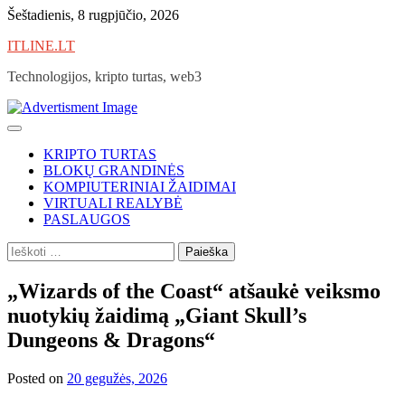
Skip
Šeštadienis, 8 rugpjūčio, 2026
to
ITLINE.LT
content
Technologijos, kripto turtas, web3
KRIPTO TURTAS
BLOKŲ GRANDINĖS
KOMPIUTERINIAI ŽAIDIMAI
VIRTUALI REALYBĖ
PASLAUGOS
Ieškoti:
„Wizards of the Coast“ atšaukė veiksmo
nuotykių žaidimą „Giant Skull’s
Dungeons & Dragons“
Posted on
20 gegužės, 2026